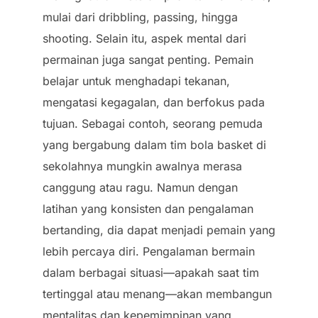
mulai dari dribbling, passing, hingga
shooting. Selain itu, aspek mental dari
permainan juga sangat penting. Pemain
belajar untuk menghadapi tekanan,
mengatasi kegagalan, dan berfokus pada
tujuan. Sebagai contoh, seorang pemuda
yang bergabung dalam tim bola basket di
sekolahnya mungkin awalnya merasa
canggung atau ragu. Namun dengan
latihan yang konsisten dan pengalaman
bertanding, dia dapat menjadi pemain yang
lebih percaya diri. Pengalaman bermain
dalam berbagai situasi—apakah saat tim
tertinggal atau menang—akan membangun
mentalitas dan kepemimpinan yang