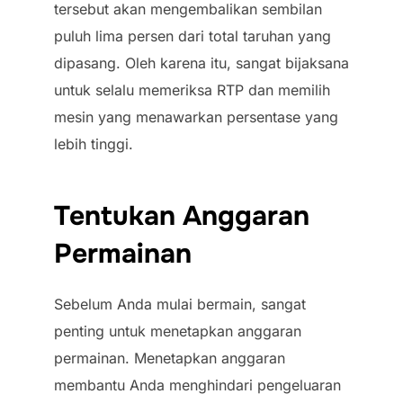
tersebut akan mengembalikan sembilan
puluh lima persen dari total taruhan yang
dipasang. Oleh karena itu, sangat bijaksana
untuk selalu memeriksa RTP dan memilih
mesin yang menawarkan persentase yang
lebih tinggi.
Tentukan Anggaran
Permainan
Sebelum Anda mulai bermain, sangat
penting untuk menetapkan anggaran
permainan. Menetapkan anggaran
membantu Anda menghindari pengeluaran