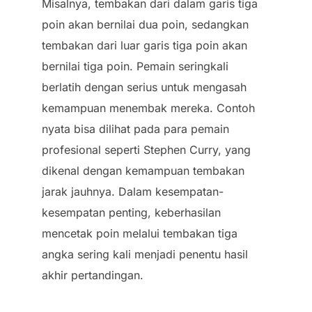
Misalnya, tembakan dari dalam garis tiga
poin akan bernilai dua poin, sedangkan
tembakan dari luar garis tiga poin akan
bernilai tiga poin. Pemain seringkali
berlatih dengan serius untuk mengasah
kemampuan menembak mereka. Contoh
nyata bisa dilihat pada para pemain
profesional seperti Stephen Curry, yang
dikenal dengan kemampuan tembakan
jarak jauhnya. Dalam kesempatan-
kesempatan penting, keberhasilan
mencetak poin melalui tembakan tiga
angka sering kali menjadi penentu hasil
akhir pertandingan.