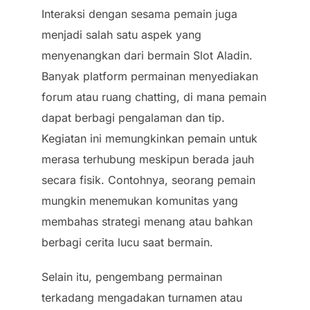
Interaksi dengan sesama pemain juga
menjadi salah satu aspek yang
menyenangkan dari bermain Slot Aladin.
Banyak platform permainan menyediakan
forum atau ruang chatting, di mana pemain
dapat berbagi pengalaman dan tip.
Kegiatan ini memungkinkan pemain untuk
merasa terhubung meskipun berada jauh
secara fisik. Contohnya, seorang pemain
mungkin menemukan komunitas yang
membahas strategi menang atau bahkan
berbagi cerita lucu saat bermain.
Selain itu, pengembang permainan
terkadang mengadakan turnamen atau