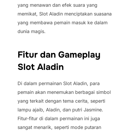
yang menawan dan efek suara yang
memikat, Slot Aladin menciptakan suasana
yang membawa pemain masuk ke dalam
dunia magis.
Fitur dan Gameplay
Slot Aladin
Di dalam permainan Slot Aladin, para
pemain akan menemukan berbagai simbol
yang terkait dengan tema cerita, seperti
lampu ajaib, Aladin, dan putri Jasmine.
Fitur-fitur di dalam permainan ini juga
sangat menarik, seperti mode putaran