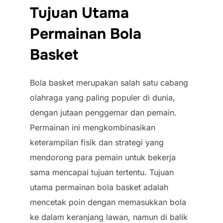
Tujuan Utama
Permainan Bola
Basket
Bola basket merupakan salah satu cabang
olahraga yang paling populer di dunia,
dengan jutaan penggemar dan pemain.
Permainan ini mengkombinasikan
keterampilan fisik dan strategi yang
mendorong para pemain untuk bekerja
sama mencapai tujuan tertentu. Tujuan
utama permainan bola basket adalah
mencetak poin dengan memasukkan bola
ke dalam keranjang lawan, namun di balik