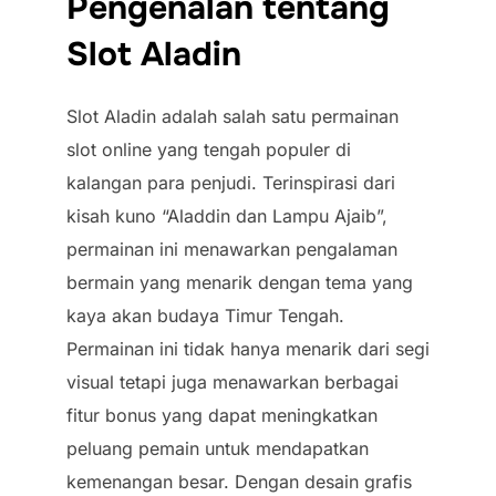
Pengenalan tentang
Slot Aladin
Slot Aladin adalah salah satu permainan
slot online yang tengah populer di
kalangan para penjudi. Terinspirasi dari
kisah kuno “Aladdin dan Lampu Ajaib”,
permainan ini menawarkan pengalaman
bermain yang menarik dengan tema yang
kaya akan budaya Timur Tengah.
Permainan ini tidak hanya menarik dari segi
visual tetapi juga menawarkan berbagai
fitur bonus yang dapat meningkatkan
peluang pemain untuk mendapatkan
kemenangan besar. Dengan desain grafis