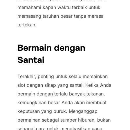
memahami kapan waktu terbaik untuk
memasang taruhan besar tanpa merasa
tertekan.
Bermain dengan
Santai
Terakhir, penting untuk selalu memainkan
slot dengan sikap yang santai. Ketika Anda
bermain dengan terlalu banyak tekanan,
kemungkinan besar Anda akan membuat
keputusan yang buruk. Menganggap
permainan sebagai sumber hiburan, bukan
sebagai cara untuk menghasilkan uang,