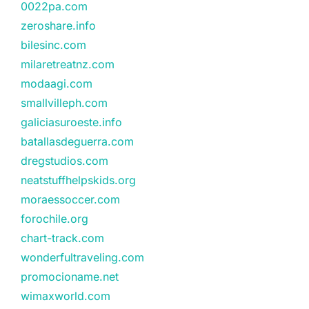
0022pa.com
zeroshare.info
bilesinc.com
milaretreatnz.com
modaagi.com
smallvilleph.com
galiciasuroeste.info
batallasdeguerra.com
dregstudios.com
neatstuffhelpskids.org
moraessoccer.com
forochile.org
chart-track.com
wonderfultraveling.com
promocioname.net
wimaxworld.com