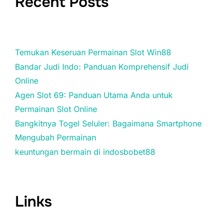
Recent Posts
Temukan Keseruan Permainan Slot Win88
Bandar Judi Indo: Panduan Komprehensif Judi
Online
Agen Slot 69: Panduan Utama Anda untuk
Permainan Slot Online
Bangkitnya Togel Seluler: Bagaimana Smartphone
Mengubah Permainan
keuntungan bermain di indosbobet88
Links