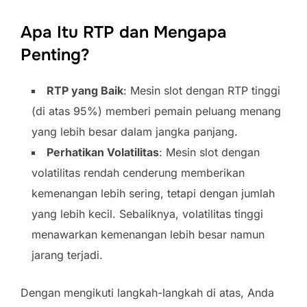
Apa Itu RTP dan Mengapa
Penting?
RTP yang Baik
: Mesin slot dengan RTP tinggi
(di atas 95%) memberi pemain peluang menang
yang lebih besar dalam jangka panjang.
Perhatikan Volatilitas
: Mesin slot dengan
volatilitas rendah cenderung memberikan
kemenangan lebih sering, tetapi dengan jumlah
yang lebih kecil. Sebaliknya, volatilitas tinggi
menawarkan kemenangan lebih besar namun
jarang terjadi.
Dengan mengikuti langkah-langkah di atas, Anda