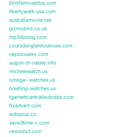
jimsfamousbbq.com
libertywalk-usa.com
australiamovie.net
gizmobird.co.uk
mp3djsong.com
coursdanglaistoulouse.com
neptunuslex.com
auguri-di-natale.info
michelewatch.us
omega--watches.us
breitling-watches.us
tgarnettcentrallautoads.com
fixadvert.com
autopluz.co
save3time-c.com
vexonhcf.com