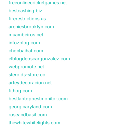
freeonlinecricketgames.net
bestcashing.biz
firerestrictions.us
archiesbrooklyn.com
muambeiros.net
infozblog.com
chonbaihat.com
elblogdeoscargonzalez.com
webpromote.net
steroids-store.co
arteydecoracion.net
fithog.com
bestlaptopbestmonitor.com
georginaryland.com
roseandbasil.com
thewhitewhitelights.com