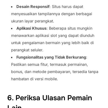
Desain Responsif
: Situs harus dapat
menyesuaikan tampilannya dengan berbagai
ukuran layar perangkat.
Aplikasi Khusus
: Beberapa situs mungkin
menawarkan aplikasi slot yang dapat diunduh
untuk pengalaman bermain yang lebih baik di
perangkat seluler.
Fungsionalitas yang Tidak Berkurang
:
Pastikan semua fitur, termasuk permainan,
bonus, dan metode pembayaran, tersedia tanpa
hambatan di versi mobile.
6. Periksa Ulasan Pemain