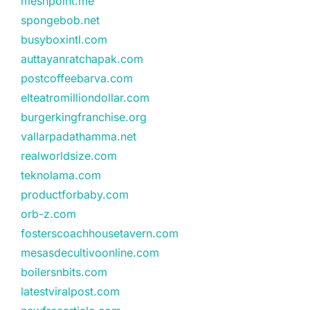
meshpoint.me
spongebob.net
busyboxintl.com
auttayanratchapak.com
postcoffeebarva.com
elteatromilliondollar.com
burgerkingfranchise.org
vallarpadathamma.net
realworldsize.com
teknolama.com
productforbaby.com
orb-z.com
fosterscoachhousetavern.com
mesasdecultivoonline.com
boilersnbits.com
latestviralpost.com