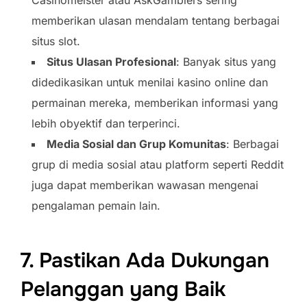
Casinomeister atau AskGamblers sering
memberikan ulasan mendalam tentang berbagai
situs slot.
Situs Ulasan Profesional
: Banyak situs yang
didedikasikan untuk menilai kasino online dan
permainan mereka, memberikan informasi yang
lebih obyektif dan terperinci.
Media Sosial dan Grup Komunitas
: Berbagai
grup di media sosial atau platform seperti Reddit
juga dapat memberikan wawasan mengenai
pengalaman pemain lain.
7. Pastikan Ada Dukungan
Pelanggan yang Baik