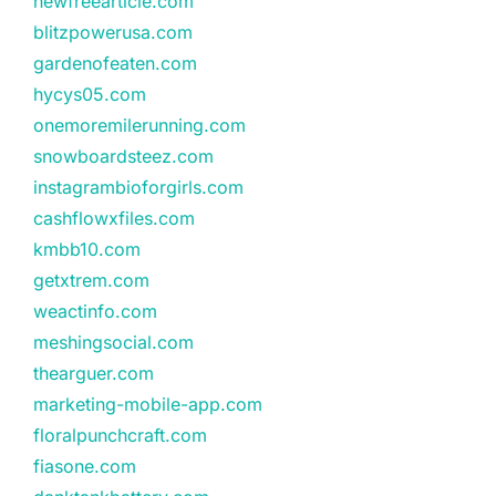
newfreearticle.com
blitzpowerusa.com
gardenofeaten.com
hycys05.com
onemoremilerunning.com
snowboardsteez.com
instagrambioforgirls.com
cashflowxfiles.com
kmbb10.com
getxtrem.com
weactinfo.com
meshingsocial.com
thearguer.com
marketing-mobile-app.com
floralpunchcraft.com
fiasone.com