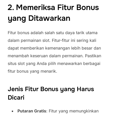
2. Memeriksa Fitur Bonus
yang Ditawarkan
Fitur bonus adalah salah satu daya tarik utama
dalam permainan slot. Fitur-fitur ini sering kali
dapat memberikan kemenangan lebih besar dan
menambah keseruan dalam permainan. Pastikan
situs slot yang Anda pilih menawarkan berbagai
fitur bonus yang menarik.
Jenis Fitur Bonus yang Harus
Dicari
Putaran Gratis
: Fitur yang memungkinkan