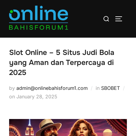
Skip
to
Search
TOGGLE
content
for:
Slot Online – 5 Situs Judi Bola
yang Aman dan Terpercaya di
2025
by
admin@onlinebahisforum1.com
in
SBOBET
Posted
on
January 28, 2025
on