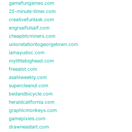
gamefungames.com
25-minute-timer.com
creativefuntask.com
engrsaifulsaif.com
cheapbtcminers.com
unionstationtogeorgetown.com
iamayudoc.com
mylittlebighead.com
freealot.com
asahiweekly.com
supercleanut.com
bedandbicycle.com
heraldcalifornia.com
graphicmonkeys.com
gamepixies.com
drawneastart.com