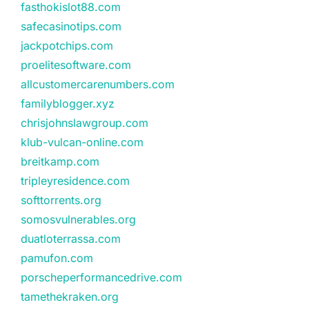
fasthokislot88.com
safecasinotips.com
jackpotchips.com
proelitesoftware.com
allcustomercarenumbers.com
familyblogger.xyz
chrisjohnslawgroup.com
klub-vulcan-online.com
breitkamp.com
tripleyresidence.com
softtorrents.org
somosvulnerables.org
duatloterrassa.com
pamufon.com
porscheperformancedrive.com
tamethekraken.org