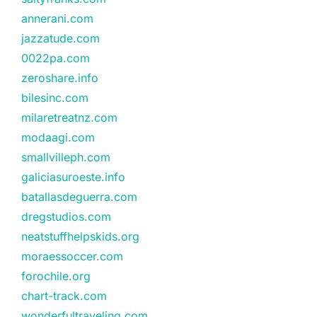
annerani.com
jazzatude.com
0022pa.com
zeroshare.info
bilesinc.com
milaretreatnz.com
modaagi.com
smallvilleph.com
galiciasuroeste.info
batallasdeguerra.com
dregstudios.com
neatstuffhelpskids.org
moraessoccer.com
forochile.org
chart-track.com
wonderfultraveling.com