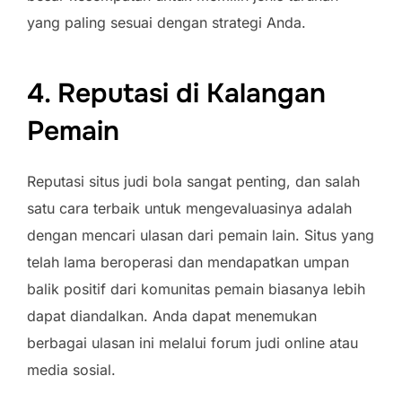
yang paling sesuai dengan strategi Anda.
4. Reputasi di Kalangan
Pemain
Reputasi situs judi bola sangat penting, dan salah
satu cara terbaik untuk mengevaluasinya adalah
dengan mencari ulasan dari pemain lain. Situs yang
telah lama beroperasi dan mendapatkan umpan
balik positif dari komunitas pemain biasanya lebih
dapat diandalkan. Anda dapat menemukan
berbagai ulasan ini melalui forum judi online atau
media sosial.