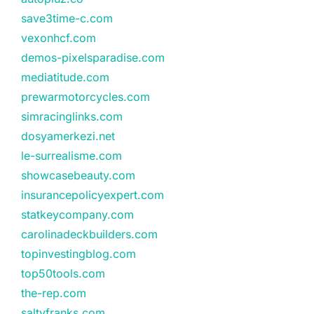
save3time-c.com
vexonhcf.com
demos-pixelsparadise.com
mediatitude.com
prewarmotorcycles.com
simracinglinks.com
dosyamerkezi.net
le-surrealisme.com
showcasebeauty.com
insurancepolicyexpert.com
statkeycompany.com
carolinadeckbuilders.com
topinvestingblog.com
top50tools.com
the-rep.com
saltyfranks.com