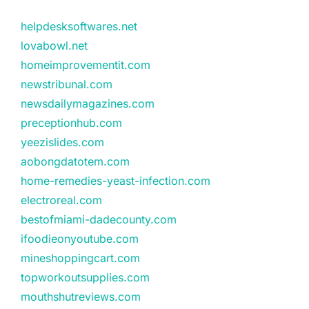
helpdesksoftwares.net
lovabowl.net
homeimprovementit.com
newstribunal.com
newsdailymagazines.com
preceptionhub.com
yeezislides.com
aobongdatotem.com
home-remedies-yeast-infection.com
electroreal.com
bestofmiami-dadecounty.com
ifoodieonyoutube.com
mineshoppingcart.com
topworkoutsupplies.com
mouthshutreviews.com