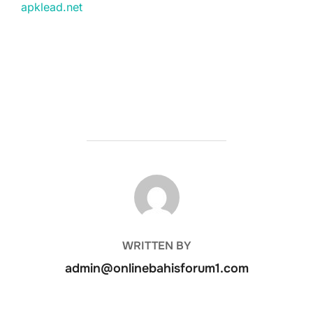
apklead.net
POST AUTHOR
WRITTEN BY
admin@onlinebahisforum1.com