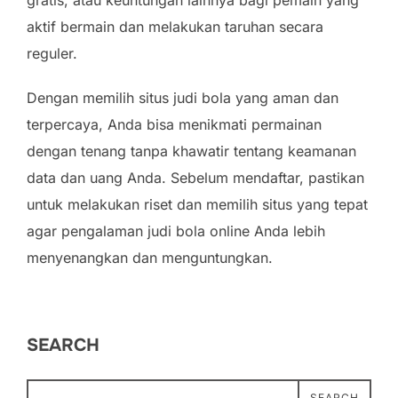
gratis, atau keuntungan lainnya bagi pemain yang
aktif bermain dan melakukan taruhan secara
reguler.
Dengan memilih situs judi bola yang aman dan
terpercaya, Anda bisa menikmati permainan
dengan tenang tanpa khawatir tentang keamanan
data dan uang Anda. Sebelum mendaftar, pastikan
untuk melakukan riset dan memilih situs yang tepat
agar pengalaman judi bola online Anda lebih
menyenangkan dan menguntungkan.
SEARCH
SEARCH