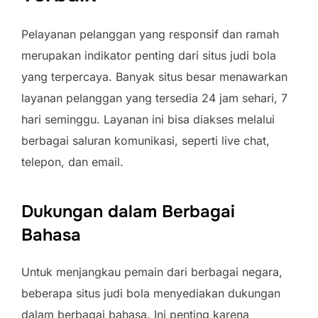
Pelayanan pelanggan yang responsif dan ramah
merupakan indikator penting dari situs judi bola
yang terpercaya. Banyak situs besar menawarkan
layanan pelanggan yang tersedia 24 jam sehari, 7
hari seminggu. Layanan ini bisa diakses melalui
berbagai saluran komunikasi, seperti live chat,
telepon, dan email.
Dukungan dalam Berbagai
Bahasa
Untuk menjangkau pemain dari berbagai negara,
beberapa situs judi bola menyediakan dukungan
dalam berbagai bahasa. Ini penting karena