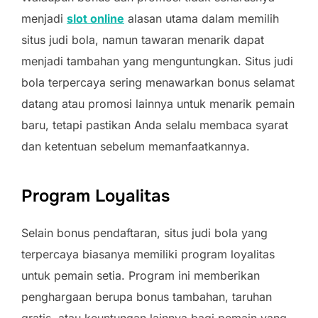
menjadi
slot online
alasan utama dalam memilih
situs judi bola, namun tawaran menarik dapat
menjadi tambahan yang menguntungkan. Situs judi
bola terpercaya sering menawarkan bonus selamat
datang atau promosi lainnya untuk menarik pemain
baru, tetapi pastikan Anda selalu membaca syarat
dan ketentuan sebelum memanfaatkannya.
Program Loyalitas
Selain bonus pendaftaran, situs judi bola yang
terpercaya biasanya memiliki program loyalitas
untuk pemain setia. Program ini memberikan
penghargaan berupa bonus tambahan, taruhan