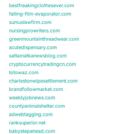
bestfreakingclothesever.com
falling-film-evaporator.com
sumuslawfirm.com
nursingprowriters.com
greenmountainthreadwear.com
acutedispensary.com
sattamatkanewsblog.com
cryptocurrencytradingcn.com
totowaz.com
charlestonwipesettlement.com
brandfollowmarket.com
weeklyjobnews.com
countyanimalshelter.com
adwebtagging.com
ranksuperior.net
babystepahead.com