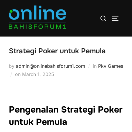
Skip
to
Search
TOGGLE
content
for:
Strategi Poker untuk Pemula
by
admin@onlinebahisforum1.com
in
Pkv Games
Posted
on
March 1, 2025
on
Pengenalan Strategi Poker
untuk Pemula