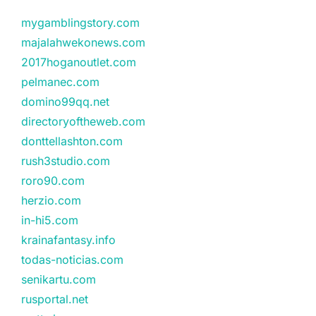
mygamblingstory.com
majalahwekonews.com
2017hoganoutlet.com
pelmanec.com
domino99qq.net
directoryoftheweb.com
donttellashton.com
rush3studio.com
roro90.com
herzio.com
in-hi5.com
krainafantasy.info
todas-noticias.com
senikartu.com
rusportal.net