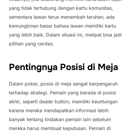
yang tidak terhubung dengan kartu komunitas,
sementara lawan terus menambah taruhan, ada
kemungkinan besar bahwa lawan memiliki kartu
yang lebih baik. Dalam situasi ini, melipat bisa jadi
pilihan yang cerdas.
Pentingnya Posisi di Meja
Dalam poker, posisi di meja sangat berpengaruh
terhadap strategi. Pemain yang berada di posisi
akhir, seperti dealer button, memiliki keuntungan
karena mereka mendapatkan informasi lebih
banyak tentang tindakan pemain lain sebelum
mereka harus membuat keputusan. Pemain di