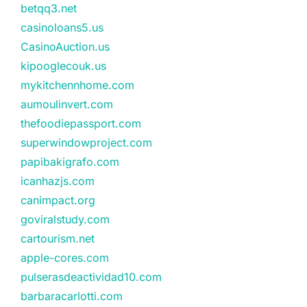
betqq3.net
casinoloans5.us
CasinoAuction.us
kipooglecouk.us
mykitchennhome.com
aumoulinvert.com
thefoodiepassport.com
superwindowproject.com
papibakigrafo.com
icanhazjs.com
canimpact.org
goviralstudy.com
cartourism.net
apple-cores.com
pulserasdeactividad10.com
barbaracarlotti.com