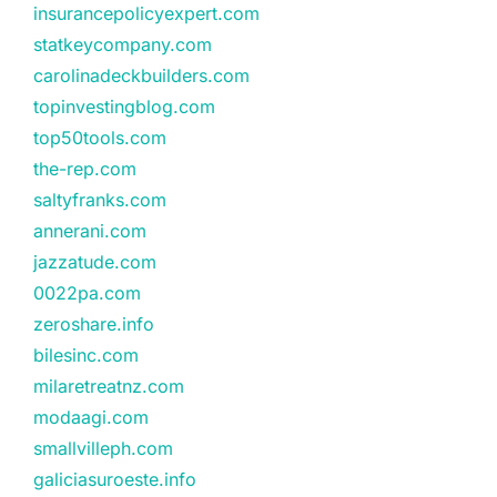
insurancepolicyexpert.com
statkeycompany.com
carolinadeckbuilders.com
topinvestingblog.com
top50tools.com
the-rep.com
saltyfranks.com
annerani.com
jazzatude.com
0022pa.com
zeroshare.info
bilesinc.com
milaretreatnz.com
modaagi.com
smallvilleph.com
galiciasuroeste.info