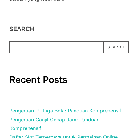
SEARCH
SEARCH
Recent Posts
Pengertian PT Liga Bola: Panduan Komprehensif
Pengertian Ganjil Genap Jam: Panduan
Komprehensif
Daftar Slot Terpercaya untuk Permainan Online