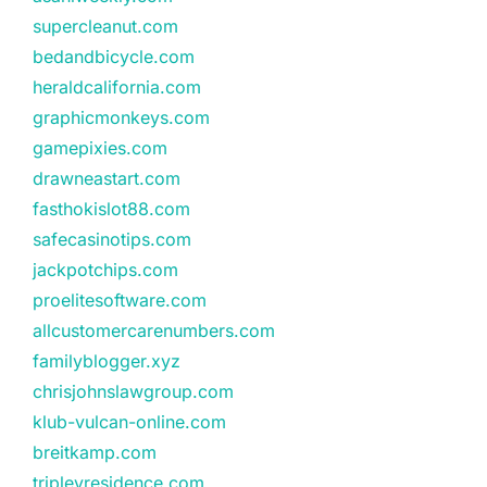
supercleanut.com
bedandbicycle.com
heraldcalifornia.com
graphicmonkeys.com
gamepixies.com
drawneastart.com
fasthokislot88.com
safecasinotips.com
jackpotchips.com
proelitesoftware.com
allcustomercarenumbers.com
familyblogger.xyz
chrisjohnslawgroup.com
klub-vulcan-online.com
breitkamp.com
tripleyresidence.com