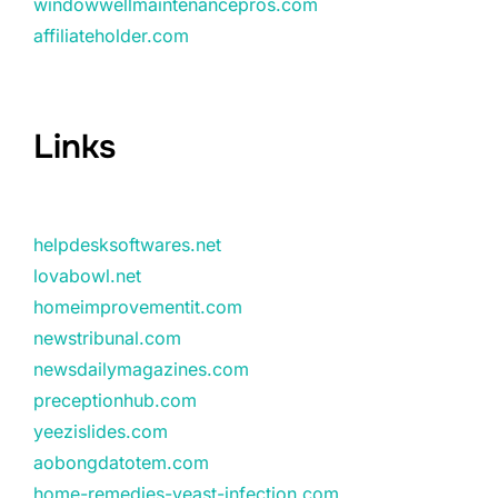
windowwellmaintenancepros.com
affiliateholder.com
Links
helpdesksoftwares.net
lovabowl.net
homeimprovementit.com
newstribunal.com
newsdailymagazines.com
preceptionhub.com
yeezislides.com
aobongdatotem.com
home-remedies-yeast-infection.com