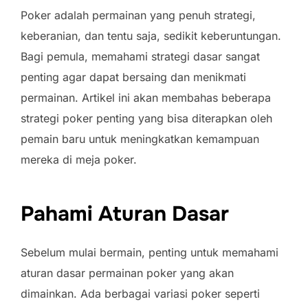
Poker adalah permainan yang penuh strategi,
keberanian, dan tentu saja, sedikit keberuntungan.
Bagi pemula, memahami strategi dasar sangat
penting agar dapat bersaing dan menikmati
permainan. Artikel ini akan membahas beberapa
strategi poker penting yang bisa diterapkan oleh
pemain baru untuk meningkatkan kemampuan
mereka di meja poker.
Pahami Aturan Dasar
Sebelum mulai bermain, penting untuk memahami
aturan dasar permainan poker yang akan
dimainkan. Ada berbagai variasi poker seperti