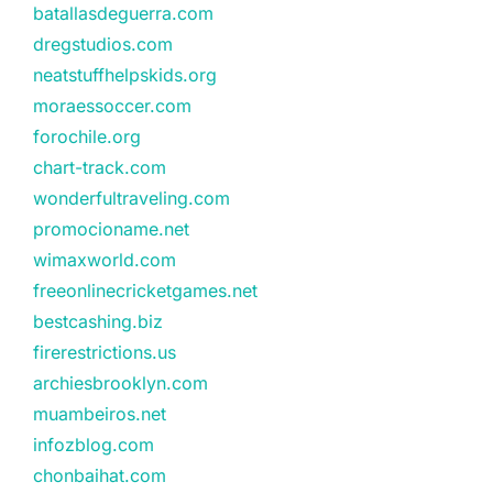
batallasdeguerra.com
dregstudios.com
neatstuffhelpskids.org
moraessoccer.com
forochile.org
chart-track.com
wonderfultraveling.com
promocioname.net
wimaxworld.com
freeonlinecricketgames.net
bestcashing.biz
firerestrictions.us
archiesbrooklyn.com
muambeiros.net
infozblog.com
chonbaihat.com