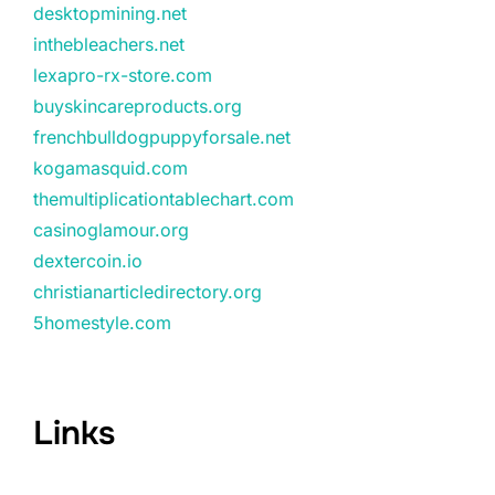
desktopmining.net
inthebleachers.net
lexapro-rx-store.com
buyskincareproducts.org
frenchbulldogpuppyforsale.net
kogamasquid.com
themultiplicationtablechart.com
casinoglamour.org
dextercoin.io
christianarticledirectory.org
5homestyle.com
Links