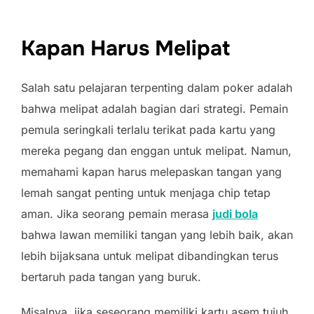
Kapan Harus Melipat
Salah satu pelajaran terpenting dalam poker adalah
bahwa melipat adalah bagian dari strategi. Pemain
pemula seringkali terlalu terikat pada kartu yang
mereka pegang dan enggan untuk melipat. Namun,
memahami kapan harus melepaskan tangan yang
lemah sangat penting untuk menjaga chip tetap
aman. Jika seorang pemain merasa
judi bola
bahwa lawan memiliki tangan yang lebih baik, akan
lebih bijaksana untuk melipat dibandingkan terus
bertaruh pada tangan yang buruk.
Misalnya, jika seseorang memiliki kartu asem tujuh