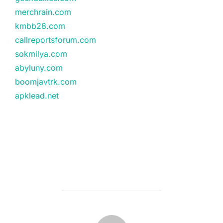
merchrain.com
kmbb28.com
callreportsforum.com
sokmilya.com
abyluny.com
boomjavtrk.com
apklead.net
POST AUTHOR