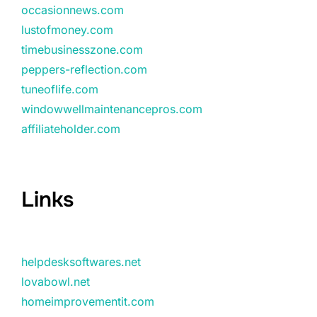
occasionnews.com
lustofmoney.com
timebusinesszone.com
peppers-reflection.com
tuneoflife.com
windowwellmaintenancepros.com
affiliateholder.com
Links
helpdesksoftwares.net
lovabowl.net
homeimprovementit.com