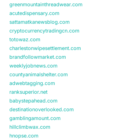
greenmountainthreadwear.com
acutedispensary.com
sattamatkanewsblog.com
cryptocurrencytradingcn.com
totowaz.com
charlestonwipesettlement.com
brandfollowmarket.com
weeklyjobnews.com
countyanimalshelter.com
adwebtagging.com
ranksuperior.net
babystepahead.com
destinationoverlooked.com
gamblingamount.com
hillclimbwax.com
hnopse.com