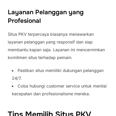
Layanan Pelanggan yang
Profesional
Situs PKV terpercaya biasanya menawarkan
layanan pelanggan yang responsif dan siap
membantu kapan saja. Layanan ini mencerminkan
komitmen situs terhadap pemain.
Pastikan situs memiliki dukungan pelanggan
24/7.
Coba hubungi customer service untuk menilai
kecepatan dan profesionalisme mereka.
Tips Memilih Situs PKV