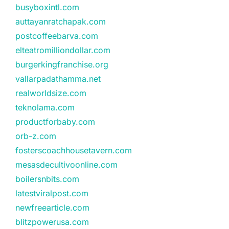
busyboxintl.com
auttayanratchapak.com
postcoffeebarva.com
elteatromilliondollar.com
burgerkingfranchise.org
vallarpadathamma.net
realworldsize.com
teknolama.com
productforbaby.com
orb-z.com
fosterscoachhousetavern.com
mesasdecultivoonline.com
boilersnbits.com
latestviralpost.com
newfreearticle.com
blitzpowerusa.com