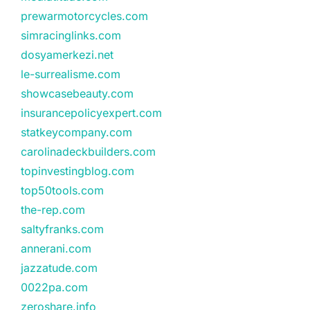
prewarmotorcycles.com
simracinglinks.com
dosyamerkezi.net
le-surrealisme.com
showcasebeauty.com
insurancepolicyexpert.com
statkeycompany.com
carolinadeckbuilders.com
topinvestingblog.com
top50tools.com
the-rep.com
saltyfranks.com
annerani.com
jazzatude.com
0022pa.com
zeroshare.info