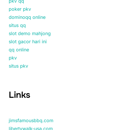
pkv qq
poker pkv
dominoqq online
situs qq
slot demo mahjong
slot gacor hari ini
qq online
pkv
situs pkv
Links
jimsfamousbbq.com
libertywalk-usa.com