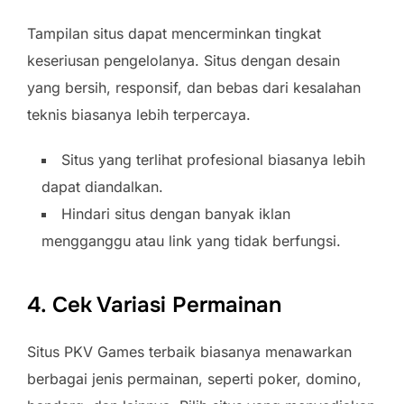
Tampilan situs dapat mencerminkan tingkat
keseriusan pengelolanya. Situs dengan desain
yang bersih, responsif, dan bebas dari kesalahan
teknis biasanya lebih terpercaya.
Situs yang terlihat profesional biasanya lebih
dapat diandalkan.
Hindari situs dengan banyak iklan
mengganggu atau link yang tidak berfungsi.
4. Cek Variasi Permainan
Situs PKV Games terbaik biasanya menawarkan
berbagai jenis permainan, seperti poker, domino,