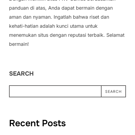
panduan di atas, Anda dapat bermain dengan
aman dan nyaman. Ingatlah bahwa riset dan
kehati-hatian adalah kunci utama untuk
menemukan situs dengan reputasi terbaik. Selamat
bermain!
SEARCH
SEARCH
Recent Posts