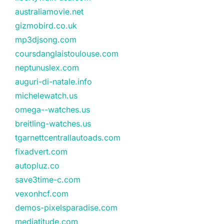
australiamovie.net
gizmobird.co.uk
mp3djsong.com
coursdanglaistoulouse.com
neptunuslex.com
auguri-di-natale.info
michelewatch.us
omega--watches.us
breitling-watches.us
tgarnettcentrallautoads.com
fixadvert.com
autopluz.co
save3time-c.com
vexonhcf.com
demos-pixelsparadise.com
mediatitude.com