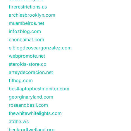
firerestrictions.us
archiesbrooklyn.com
muambeiros.net
infozblog.com
chonbaihat.com
elblogdeoscargonzalez.com
webpromote.net
steroids-store.co
arteydecoracion.net
fithog.com
bestlaptopbestmonitor.com
georginaryland.com
roseandbasil.com
thewhitewhitelights.com
atdhe.ws
heckrodtwetland.org