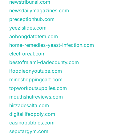
newstribunal.com
newsdailymagazines.com
preceptionhub.com
yeezislides.com
aobongdatotem.com
home-remedies-yeast-infection.com
electroreal.com
bestofmiami-dadecounty.com
ifoodieonyoutube.com
mineshoppingcart.com
topworkoutsupplies.com
mouthshutreviews.com
hirzadesalta.com
digitallifeopoly.com
casinobubbles.com
seputargym.com