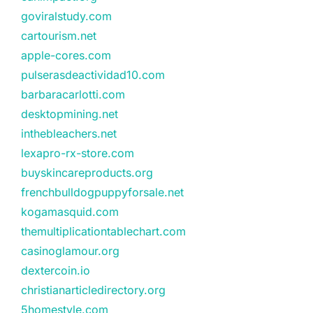
goviralstudy.com
cartourism.net
apple-cores.com
pulserasdeactividad10.com
barbaracarlotti.com
desktopmining.net
inthebleachers.net
lexapro-rx-store.com
buyskincareproducts.org
frenchbulldogpuppyforsale.net
kogamasquid.com
themultiplicationtablechart.com
casinoglamour.org
dextercoin.io
christianarticledirectory.org
5homestyle.com