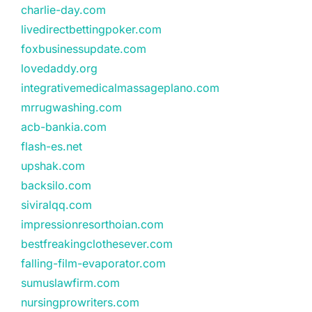
charlie-day.com
livedirectbettingpoker.com
foxbusinessupdate.com
lovedaddy.org
integrativemedicalmassageplano.com
mrrugwashing.com
acb-bankia.com
flash-es.net
upshak.com
backsilo.com
siviralqq.com
impressionresorthoian.com
bestfreakingclothesever.com
falling-film-evaporator.com
sumuslawfirm.com
nursingprowriters.com