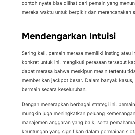
contoh nyata bisa dilihat dari pemain yang menu
mereka waktu untuk berpikir dan merencanakan st
Mendengarkan Intuisi
Sering kali, pemain merasa memiliki insting atau 
konkret untuk ini, mengikuti perasaan tersebut 
dapat merasa bahwa meskipun mesin tertentu tid
memberikan jackpot besar. Dalam banyak kasus, 
bermain secara keseluruhan.
Dengan menerapkan berbagai strategi ini, pemai
mungkin juga meningkatkan peluang kemenangan. 
manajemen anggaran yang baik, serta pemahaman
keuntungan yang signifikan dalam permainan slot