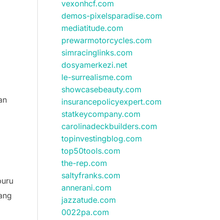
vexonhcf.com
demos-pixelsparadise.com
mediatitude.com
prewarmotorcycles.com
simracinglinks.com
dosyamerkezi.net
le-surrealisme.com
showcasebeauty.com
an
insurancepolicyexpert.com
statkeycompany.com
carolinadeckbuilders.com
topinvestingblog.com
top50tools.com
the-rep.com
saltyfranks.com
buru
annerani.com
ang
jazzatude.com
0022pa.com