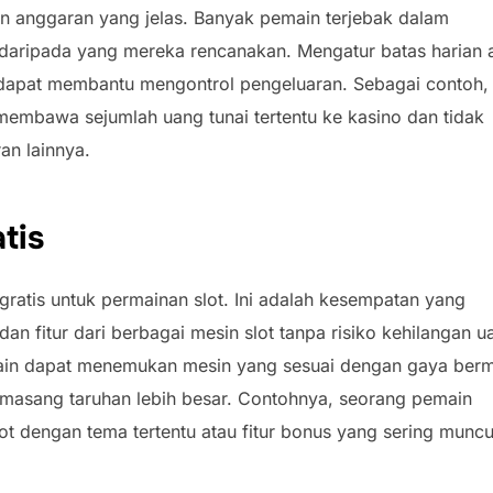
n anggaran yang jelas. Banyak pemain terjebak dalam
daripada yang mereka rencanakan. Mengatur batas harian 
 dapat membantu mengontrol pengeluaran. Sebagai contoh,
mbawa sejumlah uang tunai tertentu ke kasino dan tidak
an lainnya.
tis
atis untuk permainan slot. Ini adalah kesempatan yang
n fitur dari berbagai mesin slot tanpa risiko kehilangan u
ain dapat menemukan mesin yang sesuai dengan gaya berm
asang taruhan lebih besar. Contohnya, seorang pemain
 dengan tema tertentu atau fitur bonus yang sering muncu