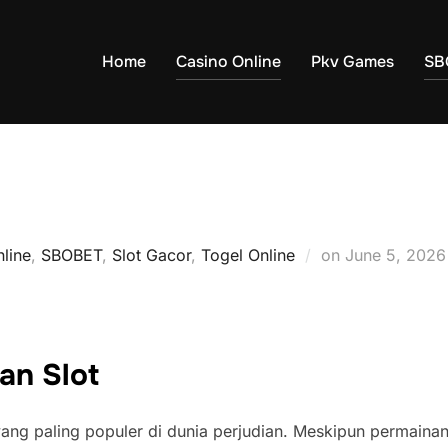
Home
Casino Online
Pkv Games
SB
Posted
line
,
SBOBET
,
Slot Gacor
,
Togel Online
on
June 5, 2026
on
an Slot
yang paling populer di dunia perjudian. Meskipun permainan 