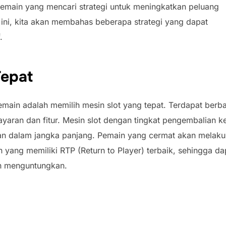
emain yang mencari strategi untuk meningkatkan peluang
ini, kita akan membahas beberapa strategi yang dapat
.
Tepat
emain adalah memilih mesin slot yang tepat. Terdapat berb
aran dan fitur. Mesin slot dengan tingkat pengembalian k
n dalam jangka panjang. Pemain yang cermat akan melak
n yang memiliki RTP (Return to Player) terbaik, sehingga da
ih menguntungkan.