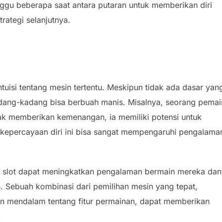
nggu beberapa saat antara putaran untuk memberikan diri
rategi selanjutnya.
intuisi tentang mesin tertentu. Meskipun tidak ada dasar yan
kadang-kadang bisa berbuah manis. Misalnya, seorang pemai
ak memberikan kemenangan, ia memiliki potensi untuk
kepercayaan diri ini bisa sangat mempengaruhi pengalama
n slot dapat meningkatkan pengalaman bermain mereka dan
Sebuah kombinasi dari pemilihan mesin yang tepat,
 mendalam tentang fitur permainan, dapat memberikan
.