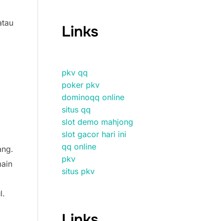
atau
Links
pkv qq
poker pkv
dominoqq online
situs qq
slot demo mahjong
slot gacor hari ini
qq online
ang.
pkv
ain
situs pkv
l.
Links