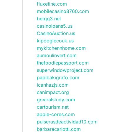
fluxetine.com
mobilecasino8760.com
betqq3.net
casinoloans5.us
CasinoAuction.us
kipooglecouk.us
mykitchennhome.com
aumoulinvert.com
thefoodiepassport.com
superwindowproject.com
papibakigrafo.com
icanhazjs.com
canimpact.org
goviralstudy.com
cartourism.net
apple-cores.com
pulserasdeactividad10.com
barbaracarlotti.com