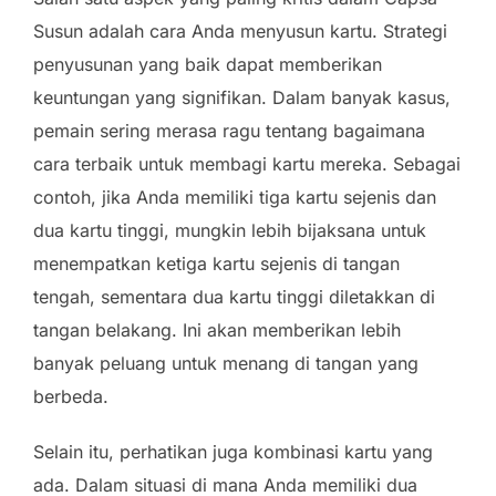
Susun adalah cara Anda menyusun kartu. Strategi
penyusunan yang baik dapat memberikan
keuntungan yang signifikan. Dalam banyak kasus,
pemain sering merasa ragu tentang bagaimana
cara terbaik untuk membagi kartu mereka. Sebagai
contoh, jika Anda memiliki tiga kartu sejenis dan
dua kartu tinggi, mungkin lebih bijaksana untuk
menempatkan ketiga kartu sejenis di tangan
tengah, sementara dua kartu tinggi diletakkan di
tangan belakang. Ini akan memberikan lebih
banyak peluang untuk menang di tangan yang
berbeda.
Selain itu, perhatikan juga kombinasi kartu yang
ada. Dalam situasi di mana Anda memiliki dua