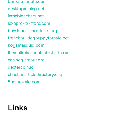
barbaracarlotti.com
desktopmining.net
inthebleachers.net
lexapro-rx-store.com
buyskincareproducts.org
frenchbulldogpuppyforsale.net
kogamasquid.com
themultiplicationtablechart.com
casinoglamour.org
dextercoin.io
christianarticledirectory.org
5homestyle.com
Links