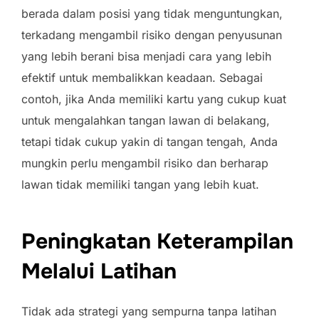
berada dalam posisi yang tidak menguntungkan,
terkadang mengambil risiko dengan penyusunan
yang lebih berani bisa menjadi cara yang lebih
efektif untuk membalikkan keadaan. Sebagai
contoh, jika Anda memiliki kartu yang cukup kuat
untuk mengalahkan tangan lawan di belakang,
tetapi tidak cukup yakin di tangan tengah, Anda
mungkin perlu mengambil risiko dan berharap
lawan tidak memiliki tangan yang lebih kuat.
Peningkatan Keterampilan
Melalui Latihan
Tidak ada strategi yang sempurna tanpa latihan