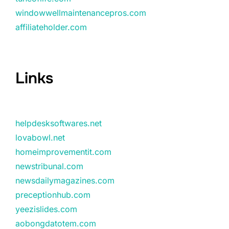
windowwellmaintenancepros.com
affiliateholder.com
Links
helpdesksoftwares.net
lovabowl.net
homeimprovementit.com
newstribunal.com
newsdailymagazines.com
preceptionhub.com
yeezislides.com
aobongdatotem.com