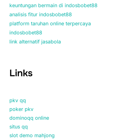
keuntungan bermain di indosbobet88
analisis fitur indosbobet88
platform taruhan online terpercaya
indosbobet88
link alternatif jasabola
Links
pkv qq
poker pkv
dominoqq online
situs qq
slot demo mahjong