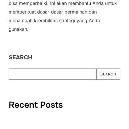
bisa memperbaiki. Ini akan membantu Anda untuk
memperkuat dasar-dasar permainan dan
menambah kredibilitas strategi yang Anda
gunakan.
SEARCH
SEARCH
Recent Posts