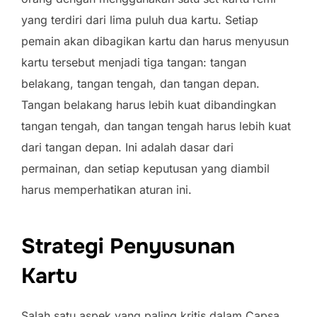
yang terdiri dari lima puluh dua kartu. Setiap
pemain akan dibagikan kartu dan harus menyusun
kartu tersebut menjadi tiga tangan: tangan
belakang, tangan tengah, dan tangan depan.
Tangan belakang harus lebih kuat dibandingkan
tangan tengah, dan tangan tengah harus lebih kuat
dari tangan depan. Ini adalah dasar dari
permainan, dan setiap keputusan yang diambil
harus memperhatikan aturan ini.
Strategi Penyusunan
Kartu
Salah satu aspek yang paling kritis dalam Capsa