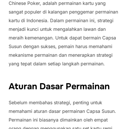
Chinese Poker, adalah permainan kartu yang
sangat populer di kalangan penggemar permainan
kartu di Indonesia. Dalam permainan ini, strategi
menjadi kunci untuk mengalahkan lawan dan
meraih kemenangan. Untuk dapat bermain Capsa
Susun dengan sukses, pemain harus memahami
mekanisme permainan dan menerapkan strategi
yang tepat dalam setiap langkah permainan.
Aturan Dasar Permainan
Sebelum membahas strategi, penting untuk
memahami aturan dasar permainan Capsa Susun.
Permainan ini biasanya dimainkan oleh empat
orang dengan menggunakan satu set kartu remi