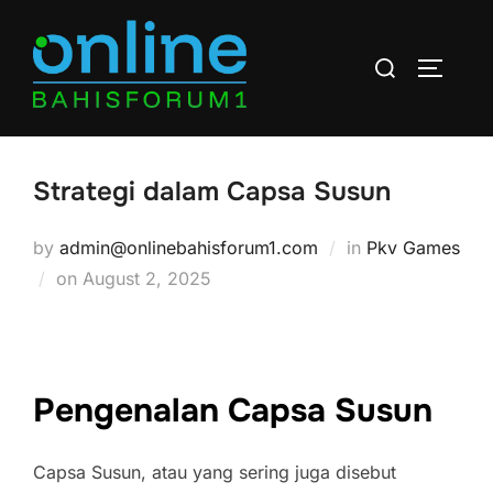
Skip
to
Search
TOGGLE
content
for:
Strategi dalam Capsa Susun
by
admin@onlinebahisforum1.com
in
Pkv Games
Posted
on
August 2, 2025
on
Pengenalan Capsa Susun
Capsa Susun, atau yang sering juga disebut