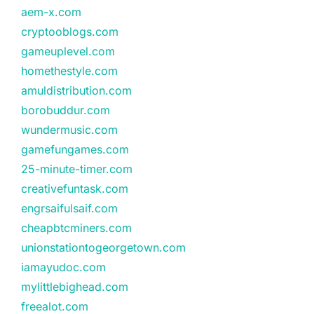
aem-x.com
cryptooblogs.com
gameuplevel.com
homethestyle.com
amuldistribution.com
borobuddur.com
wundermusic.com
gamefungames.com
25-minute-timer.com
creativefuntask.com
engrsaifulsaif.com
cheapbtcminers.com
unionstationtogeorgetown.com
iamayudoc.com
mylittlebighead.com
freealot.com