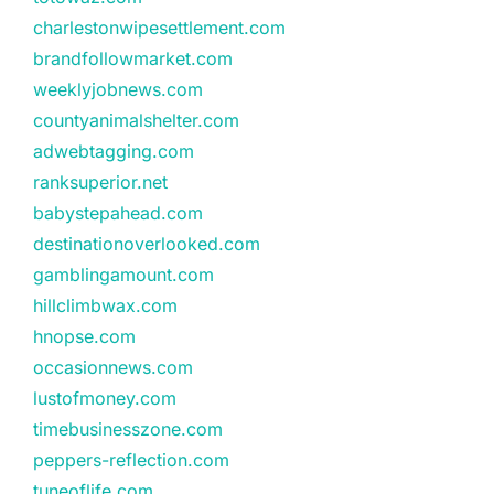
charlestonwipesettlement.com
brandfollowmarket.com
weeklyjobnews.com
countyanimalshelter.com
adwebtagging.com
ranksuperior.net
babystepahead.com
destinationoverlooked.com
gamblingamount.com
hillclimbwax.com
hnopse.com
occasionnews.com
lustofmoney.com
timebusinesszone.com
peppers-reflection.com
tuneoflife.com