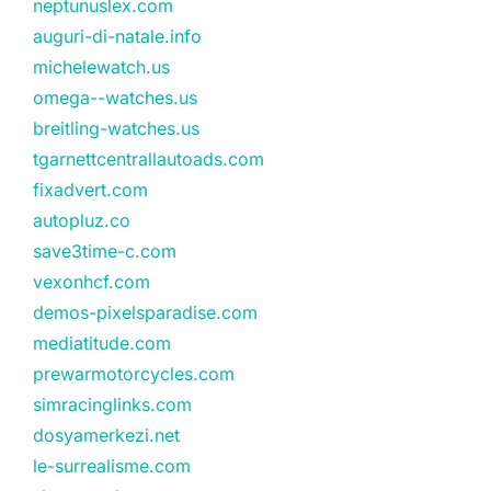
neptunuslex.com
auguri-di-natale.info
michelewatch.us
omega--watches.us
breitling-watches.us
tgarnettcentrallautoads.com
fixadvert.com
autopluz.co
save3time-c.com
vexonhcf.com
demos-pixelsparadise.com
mediatitude.com
prewarmotorcycles.com
simracinglinks.com
dosyamerkezi.net
le-surrealisme.com