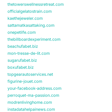
thetowerswellnessretreat.com
officialgelatostrain.com
kaethejeweler.com
sattamatkasattaking.com
onepetlife.com
thebillboardexperiment.com
beachufabet.biz
mon-tresse-de-lit.com
sugarufabet.biz
boxufabet.biz
topgearautoservices.net
figurine-jouet.com
your-facebook-address.com
perroquet-ma-passion.com
modrenlivinghome.com
instadatahelpainews.com