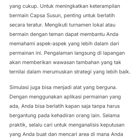
yang cukup. Untuk meningkatkan keterampilan
bermain Capsa Susun, penting untuk berlatih
secara teratur. Mengikuti turnamen lokal atau
bermain dengan teman dapat membantu Anda
memahami aspek-aspek yang lebih dalam dari
permainan ini. Pengalaman langsung di lapangan
akan memberikan wawasan tambahan yang tak
ternilai dalam merumuskan strategi yang lebih baik.
Simulasi juga bisa menjadi alat yang berguna.
Dengan menggunakan aplikasi permainan yang
ada, Anda bisa berlatih kapan saja tanpa harus
bergantung pada kehadiran orang lain. Selama
praktik, selalu cari untuk menganalisis keputusan
yang Anda buat dan mencari area di mana Anda