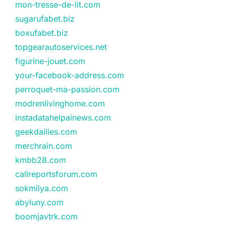
mon-tresse-de-lit.com
sugarufabet.biz
boxufabet.biz
topgearautoservices.net
figurine-jouet.com
your-facebook-address.com
perroquet-ma-passion.com
modrenlivinghome.com
instadatahelpainews.com
geekdailies.com
merchrain.com
kmbb28.com
callreportsforum.com
sokmilya.com
abyluny.com
boomjavtrk.com