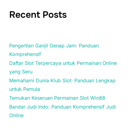
Recent Posts
Pengertian Ganjil Genap Jam: Panduan
Komprehensif
Daftar Slot Terpercaya untuk Permainan Online
yang Seru
Memahami Dunia Klub Slot: Panduan Lengkap
untuk Pemula
Temukan Keseruan Permainan Slot Win88
Bandar Judi Indo: Panduan Komprehensif Judi
Online