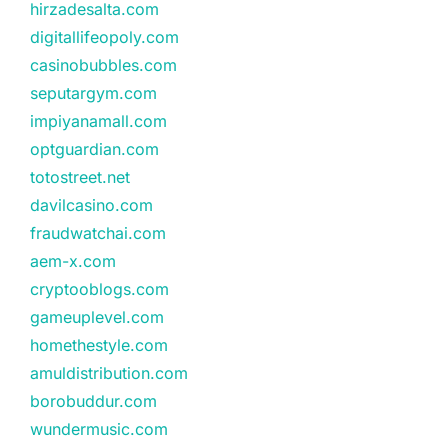
hirzadesalta.com
digitallifeopoly.com
casinobubbles.com
seputargym.com
impiyanamall.com
optguardian.com
totostreet.net
davilcasino.com
fraudwatchai.com
aem-x.com
cryptooblogs.com
gameuplevel.com
homethestyle.com
amuldistribution.com
borobuddur.com
wundermusic.com