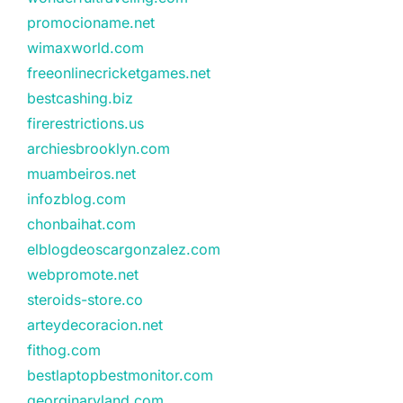
promocioname.net
wimaxworld.com
freeonlinecricketgames.net
bestcashing.biz
firerestrictions.us
archiesbrooklyn.com
muambeiros.net
infozblog.com
chonbaihat.com
elblogdeoscargonzalez.com
webpromote.net
steroids-store.co
arteydecoracion.net
fithog.com
bestlaptopbestmonitor.com
georginaryland.com