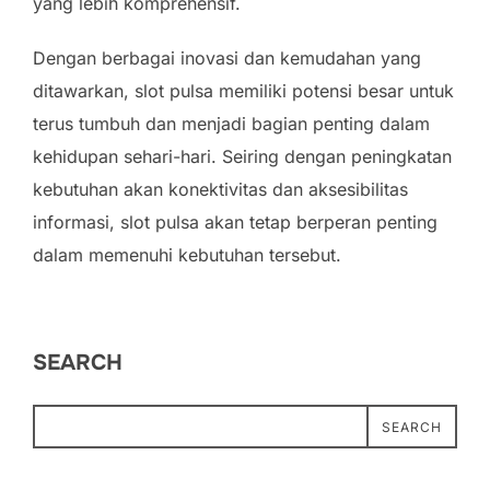
yang lebih komprehensif.
Dengan berbagai inovasi dan kemudahan yang
ditawarkan, slot pulsa memiliki potensi besar untuk
terus tumbuh dan menjadi bagian penting dalam
kehidupan sehari-hari. Seiring dengan peningkatan
kebutuhan akan konektivitas dan aksesibilitas
informasi, slot pulsa akan tetap berperan penting
dalam memenuhi kebutuhan tersebut.
SEARCH
SEARCH