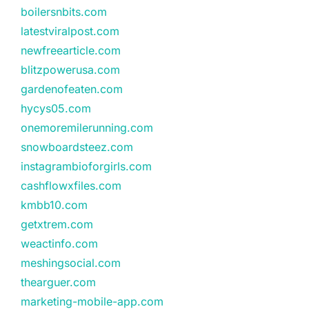
boilersnbits.com
latestviralpost.com
newfreearticle.com
blitzpowerusa.com
gardenofeaten.com
hycys05.com
onemoremilerunning.com
snowboardsteez.com
instagrambioforgirls.com
cashflowxfiles.com
kmbb10.com
getxtrem.com
weactinfo.com
meshingsocial.com
thearguer.com
marketing-mobile-app.com