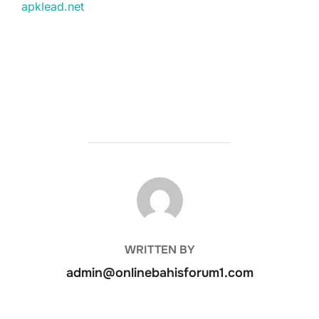
apklead.net
POST AUTHOR
WRITTEN BY
admin@onlinebahisforum1.com