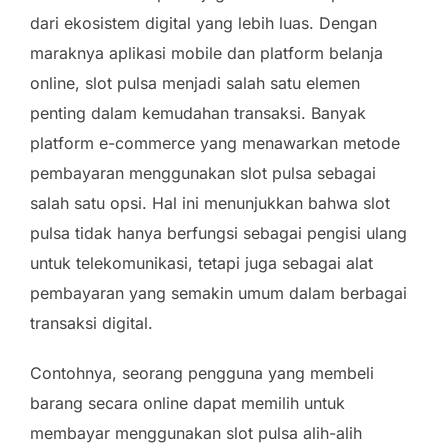
dari ekosistem digital yang lebih luas. Dengan
maraknya aplikasi mobile dan platform belanja
online, slot pulsa menjadi salah satu elemen
penting dalam kemudahan transaksi. Banyak
platform e-commerce yang menawarkan metode
pembayaran menggunakan slot pulsa sebagai
salah satu opsi. Hal ini menunjukkan bahwa slot
pulsa tidak hanya berfungsi sebagai pengisi ulang
untuk telekomunikasi, tetapi juga sebagai alat
pembayaran yang semakin umum dalam berbagai
transaksi digital.
Contohnya, seorang pengguna yang membeli
barang secara online dapat memilih untuk
membayar menggunakan slot pulsa alih-alih