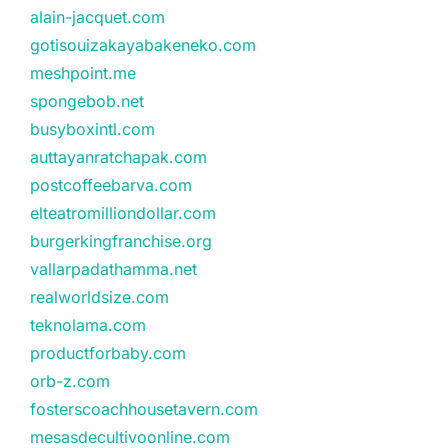
alain-jacquet.com
gotisouizakayabakeneko.com
meshpoint.me
spongebob.net
busyboxintl.com
auttayanratchapak.com
postcoffeebarva.com
elteatromilliondollar.com
burgerkingfranchise.org
vallarpadathamma.net
realworldsize.com
teknolama.com
productforbaby.com
orb-z.com
fosterscoachhousetavern.com
mesasdecultivoonline.com