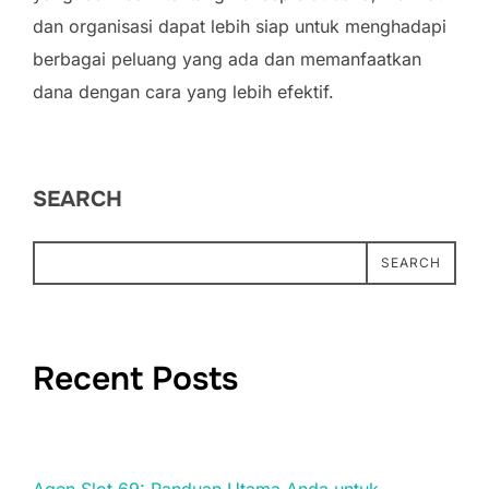
dan organisasi dapat lebih siap untuk menghadapi
berbagai peluang yang ada dan memanfaatkan
dana dengan cara yang lebih efektif.
SEARCH
SEARCH
Recent Posts
Agen Slot 69: Panduan Utama Anda untuk