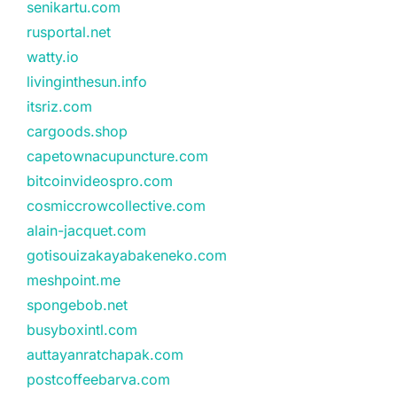
senikartu.com
rusportal.net
watty.io
livinginthesun.info
itsriz.com
cargoods.shop
capetownacupuncture.com
bitcoinvideospro.com
cosmiccrowcollective.com
alain-jacquet.com
gotisouizakayabakeneko.com
meshpoint.me
spongebob.net
busyboxintl.com
auttayanratchapak.com
postcoffeebarva.com