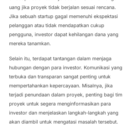
uang jika proyek tidak berjalan sesuai rencana.
Jika sebuah startup gagal memenuhi ekspektasi
pelanggan atau tidak mendapatkan cukup
pengguna, investor dapat kehilangan dana yang
mereka tanamkan.
Selain itu, terdapat tantangan dalam menjaga
hubungan dengan para investor. Komunikasi yang
terbuka dan transparan sangat penting untuk
mempertahankan kepercayaan. Misalnya, jika
terjadi penundaan dalam proyek, penting bagi tim
proyek untuk segera menginformasikan para
investor dan menjelaskan langkah-langkah yang
akan diambil untuk mengatasi masalah tersebut.