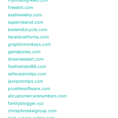
freealot.com
asahiweekly.com
supercleanut.com
bedandbicycle.com
heraldcalifornia.com
graphicmonkeys.com
gamepixies.com
drawneastart.com
fasthokislot88.com
safecasinotips.com
jackpotchips.com
proelitesoftware.com
allcustomercarenumbers.com
familyblogger.xyz
chrisjohnslawgroup.com
klub-vulcan-online.com