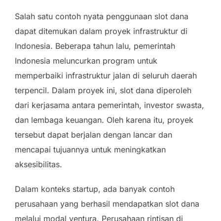
Salah satu contoh nyata penggunaan slot dana
dapat ditemukan dalam proyek infrastruktur di
Indonesia. Beberapa tahun lalu, pemerintah
Indonesia meluncurkan program untuk
memperbaiki infrastruktur jalan di seluruh daerah
terpencil. Dalam proyek ini, slot dana diperoleh
dari kerjasama antara pemerintah, investor swasta,
dan lembaga keuangan. Oleh karena itu, proyek
tersebut dapat berjalan dengan lancar dan
mencapai tujuannya untuk meningkatkan
aksesibilitas.
Dalam konteks startup, ada banyak contoh
perusahaan yang berhasil mendapatkan slot dana
melalui modal ventura. Perusahaan rintisan di