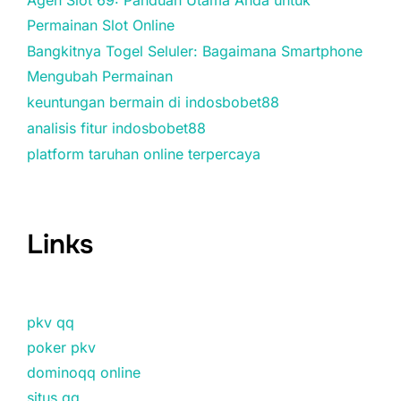
Permainan Slot Online
Bangkitnya Togel Seluler: Bagaimana Smartphone
Mengubah Permainan
keuntungan bermain di indosbobet88
analisis fitur indosbobet88
platform taruhan online terpercaya
Links
pkv qq
poker pkv
dominoqq online
situs qq