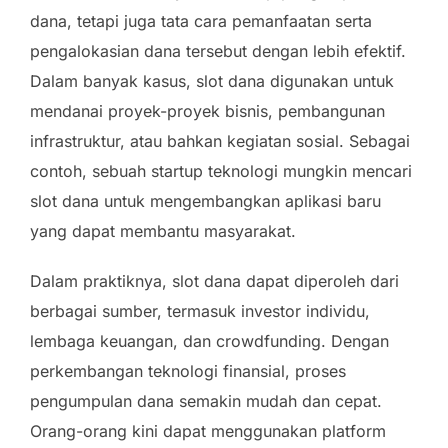
dana, tetapi juga tata cara pemanfaatan serta
pengalokasian dana tersebut dengan lebih efektif.
Dalam banyak kasus, slot dana digunakan untuk
mendanai proyek-proyek bisnis, pembangunan
infrastruktur, atau bahkan kegiatan sosial. Sebagai
contoh, sebuah startup teknologi mungkin mencari
slot dana untuk mengembangkan aplikasi baru
yang dapat membantu masyarakat.
Dalam praktiknya, slot dana dapat diperoleh dari
berbagai sumber, termasuk investor individu,
lembaga keuangan, dan crowdfunding. Dengan
perkembangan teknologi finansial, proses
pengumpulan dana semakin mudah dan cepat.
Orang-orang kini dapat menggunakan platform