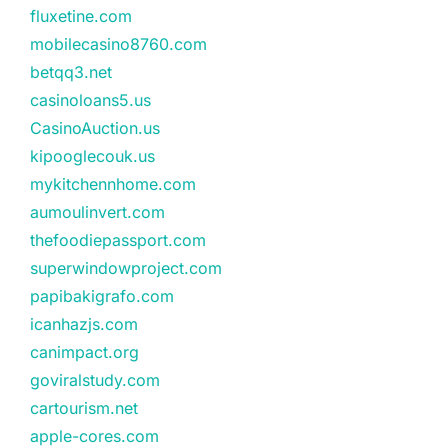
fluxetine.com
mobilecasino8760.com
betqq3.net
casinoloans5.us
CasinoAuction.us
kipooglecouk.us
mykitchennhome.com
aumoulinvert.com
thefoodiepassport.com
superwindowproject.com
papibakigrafo.com
icanhazjs.com
canimpact.org
goviralstudy.com
cartourism.net
apple-cores.com