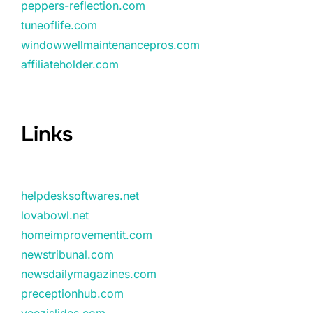
peppers-reflection.com
tuneoflife.com
windowwellmaintenancepros.com
affiliateholder.com
Links
helpdesksoftwares.net
lovabowl.net
homeimprovementit.com
newstribunal.com
newsdailymagazines.com
preceptionhub.com
yeezislides.com