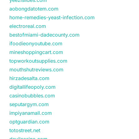
aobongdatotem.com
home-remedies-yeast-infection.com
electroreal.com
bestofmiami-dadecounty.com
ifoodieonyoutube.com
mineshoppingcart.com
topworkoutsupplies.com
mouthshutreviews.com
hirzadesalta.com
digitallifeopoly.com
casinobubbles.com
seputargym.com
impiyanamall.com
optguardian.com
totostreet.net
davilcasino.com