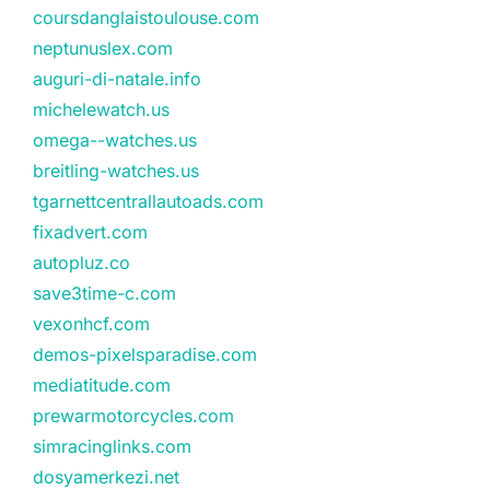
coursdanglaistoulouse.com
neptunuslex.com
auguri-di-natale.info
michelewatch.us
omega--watches.us
breitling-watches.us
tgarnettcentrallautoads.com
fixadvert.com
autopluz.co
save3time-c.com
vexonhcf.com
demos-pixelsparadise.com
mediatitude.com
prewarmotorcycles.com
simracinglinks.com
dosyamerkezi.net