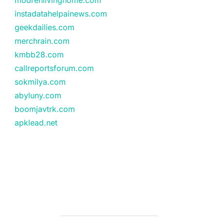
instadatahelpainews.com
geekdailies.com
merchrain.com
kmbb28.com
callreportsforum.com
sokmilya.com
abyluny.com
boomjavtrk.com
apklead.net