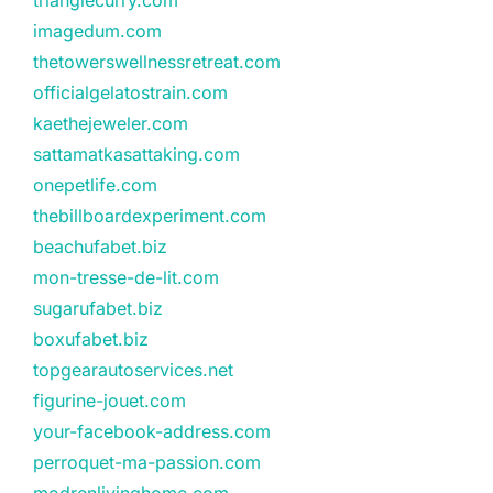
imagedum.com
thetowerswellnessretreat.com
officialgelatostrain.com
kaethejeweler.com
sattamatkasattaking.com
onepetlife.com
thebillboardexperiment.com
beachufabet.biz
mon-tresse-de-lit.com
sugarufabet.biz
boxufabet.biz
topgearautoservices.net
figurine-jouet.com
your-facebook-address.com
perroquet-ma-passion.com
modrenlivinghome.com