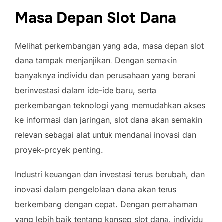
Masa Depan Slot Dana
Melihat perkembangan yang ada, masa depan slot
dana tampak menjanjikan. Dengan semakin
banyaknya individu dan perusahaan yang berani
berinvestasi dalam ide-ide baru, serta
perkembangan teknologi yang memudahkan akses
ke informasi dan jaringan, slot dana akan semakin
relevan sebagai alat untuk mendanai inovasi dan
proyek-proyek penting.
Industri keuangan dan investasi terus berubah, dan
inovasi dalam pengelolaan dana akan terus
berkembang dengan cepat. Dengan pemahaman
yang lebih baik tentang konsep slot dana, individu