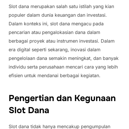
Slot dana merupakan salah satu istilah yang kian
populer dalam dunia keuangan dan investasi.
Dalam konteks ini, slot dana mengacu pada
pencarian atau pengalokasian dana dalam
berbagai proyek atau instrumen investasi. Dalam
era digital seperti sekarang, inovasi dalam
pengelolaan dana semakin meningkat, dan banyak
individu serta perusahaan mencari cara yang lebih
efisien untuk mendanai berbagai kegiatan.
Pengertian dan Kegunaan
Slot Dana
Slot dana tidak hanya mencakup pengumpulan