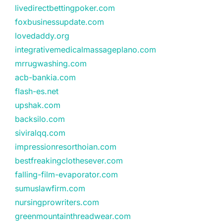
livedirectbettingpoker.com
foxbusinessupdate.com
lovedaddy.org
integrativemedicalmassageplano.com
mrrugwashing.com
acb-bankia.com
flash-es.net
upshak.com
backsilo.com
siviralqq.com
impressionresorthoian.com
bestfreakingclothesever.com
falling-film-evaporator.com
sumuslawfirm.com
nursingprowriters.com
greenmountainthreadwear.com