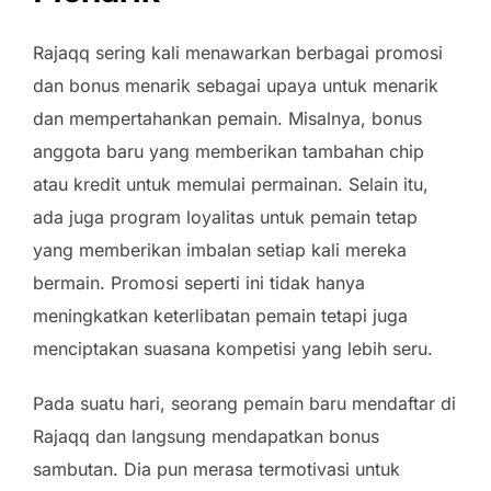
Rajaqq sering kali menawarkan berbagai promosi
dan bonus menarik sebagai upaya untuk menarik
dan mempertahankan pemain. Misalnya, bonus
anggota baru yang memberikan tambahan chip
atau kredit untuk memulai permainan. Selain itu,
ada juga program loyalitas untuk pemain tetap
yang memberikan imbalan setiap kali mereka
bermain. Promosi seperti ini tidak hanya
meningkatkan keterlibatan pemain tetapi juga
menciptakan suasana kompetisi yang lebih seru.
Pada suatu hari, seorang pemain baru mendaftar di
Rajaqq dan langsung mendapatkan bonus
sambutan. Dia pun merasa termotivasi untuk