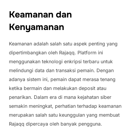
Keamanan dan
Kenyamanan
Keamanan adalah salah satu aspek penting yang
dipertimbangkan oleh Rajaqq. Platform ini
menggunakan teknologi enkripsi terbaru untuk
melindungi data dan transaksi pemain. Dengan
adanya sistem ini, pemain dapat merasa tenang
ketika bermain dan melakukan deposit atau
penarikan. Dalam era di mana kejahatan siber
semakin meningkat, perhatian terhadap keamanan
merupakan salah satu keunggulan yang membuat
Rajaqq dipercaya oleh banyak pengguna.