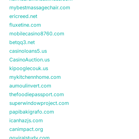
mybestmassagechair.com
ericreed.net
fluxetine.com
mobilecasino8760.com
betqq3.net
casinoloans5.us
CasinoAuction.us
kipooglecouk.us
mykitchennhome.com
aumoulinvert.com
thefoodiepassport.com
superwindowproject.com
papibakigrafo.com
icanhazjs.com
canimpact.org
goviralstudy.com