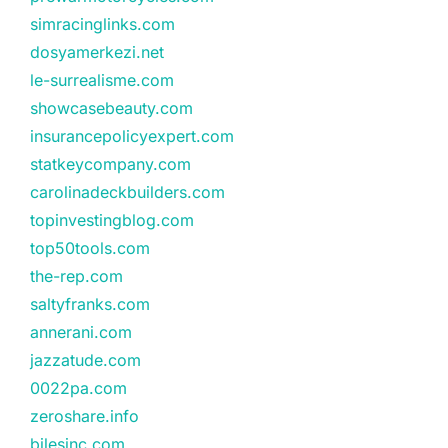
simracinglinks.com
dosyamerkezi.net
le-surrealisme.com
showcasebeauty.com
insurancepolicyexpert.com
statkeycompany.com
carolinadeckbuilders.com
topinvestingblog.com
top50tools.com
the-rep.com
saltyfranks.com
annerani.com
jazzatude.com
0022pa.com
zeroshare.info
bilesinc.com