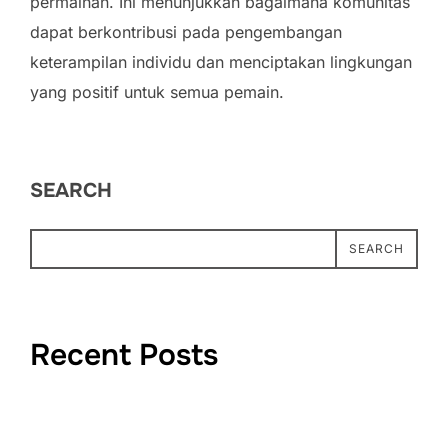
permainan. Ini menunjukkan bagaimana komunitas
dapat berkontribusi pada pengembangan
keterampilan individu dan menciptakan lingkungan
yang positif untuk semua pemain.
SEARCH
SEARCH
Recent Posts