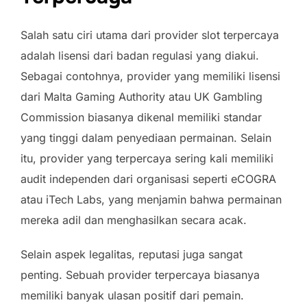
Salah satu ciri utama dari provider slot terpercaya
adalah lisensi dari badan regulasi yang diakui.
Sebagai contohnya, provider yang memiliki lisensi
dari Malta Gaming Authority atau UK Gambling
Commission biasanya dikenal memiliki standar
yang tinggi dalam penyediaan permainan. Selain
itu, provider yang terpercaya sering kali memiliki
audit independen dari organisasi seperti eCOGRA
atau iTech Labs, yang menjamin bahwa permainan
mereka adil dan menghasilkan secara acak.
Selain aspek legalitas, reputasi juga sangat
penting. Sebuah provider terpercaya biasanya
memiliki banyak ulasan positif dari pemain.