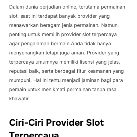
Dalam dunia perjudian online, terutama permainan
slot, saat ini terdapat banyak provider yang
menawarkan beragam jenis permainan. Namun,
penting untuk memilih provider slot terpercaya
agar pengalaman bermain Anda tidak hanya
menyenangkan tetapi juga aman. Provider yang
terpercaya umumnya memiliki lisensi yang jelas,
reputasi baik, serta berbagai fitur keamanan yang
mumpuni. Hal ini tentu menjadi jaminan bagi para
pemain untuk menikmati permainan tanpa rasa
khawatir.
Ciri-Ciri Provider Slot
Terpercaya