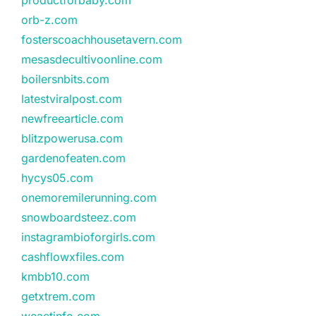
productforbaby.com
orb-z.com
fosterscoachhousetavern.com
mesasdecultivoonline.com
boilersnbits.com
latestviralpost.com
newfreearticle.com
blitzpowerusa.com
gardenofeaten.com
hycys05.com
onemoremilerunning.com
snowboardsteez.com
instagrambioforgirls.com
cashflowxfiles.com
kmbb10.com
getxtrem.com