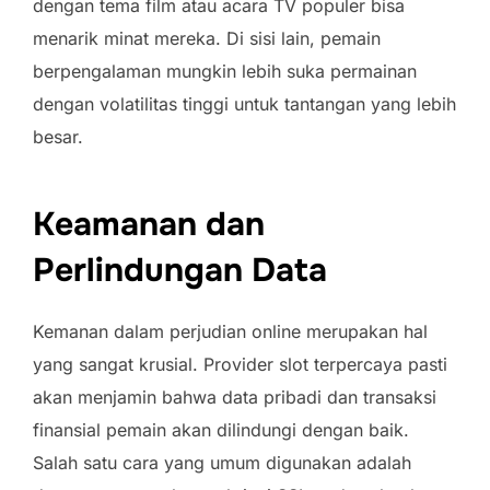
dengan tema film atau acara TV populer bisa
menarik minat mereka. Di sisi lain, pemain
berpengalaman mungkin lebih suka permainan
dengan volatilitas tinggi untuk tantangan yang lebih
besar.
Keamanan dan
Perlindungan Data
Kemanan dalam perjudian online merupakan hal
yang sangat krusial. Provider slot terpercaya pasti
akan menjamin bahwa data pribadi dan transaksi
finansial pemain akan dilindungi dengan baik.
Salah satu cara yang umum digunakan adalah