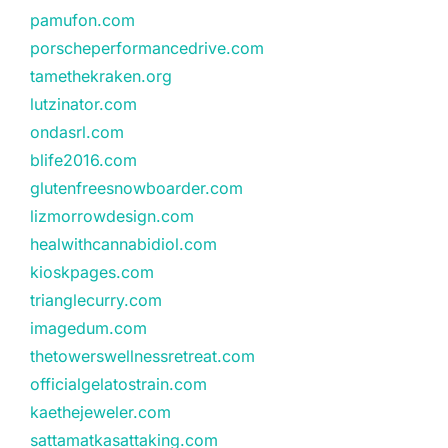
pamufon.com
porscheperformancedrive.com
tamethekraken.org
lutzinator.com
ondasrl.com
blife2016.com
glutenfreesnowboarder.com
lizmorrowdesign.com
healwithcannabidiol.com
kioskpages.com
trianglecurry.com
imagedum.com
thetowerswellnessretreat.com
officialgelatostrain.com
kaethejeweler.com
sattamatkasattaking.com