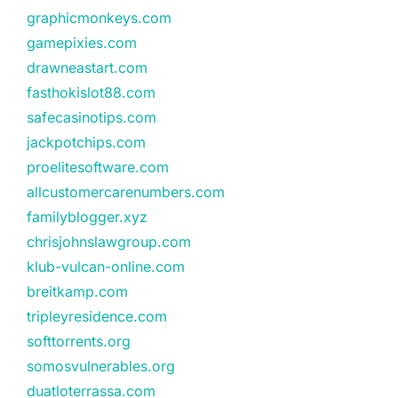
graphicmonkeys.com
gamepixies.com
drawneastart.com
fasthokislot88.com
safecasinotips.com
jackpotchips.com
proelitesoftware.com
allcustomercarenumbers.com
familyblogger.xyz
chrisjohnslawgroup.com
klub-vulcan-online.com
breitkamp.com
tripleyresidence.com
softtorrents.org
somosvulnerables.org
duatloterrassa.com