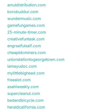
amuldistribution.com
borobuddur.com
wundermusic.com
gamefungames.com
25-minute-timer.com
creativefuntask.com
engrsaifulsaif.com
cheapbtcminers.com
unionstationtogeorgetown.com
iamayudoc.com
mylittlebighead.com
freealot.com
asahiweekly.com
supercleanut.com
bedandbicycle.com
heraldcalifornia.com