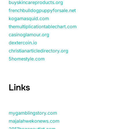
buyskincareproducts.org
frenchbulldogpuppyforsale.net
kogamasquid.com
themultiplicationtablechart.com
casinoglamour.org
dextercoin.io
christianarticledirectory.org
5homestyle.com
Links
mygamblingstory.com
majalahwekonews.com