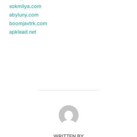
sokmilya.com
abyluny.com
boomjavtrk.com
apklead.net
POST AUTHOR
WRITTEN BY