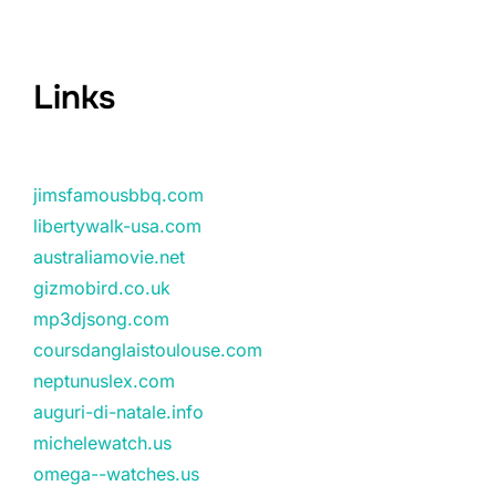
Links
jimsfamousbbq.com
libertywalk-usa.com
australiamovie.net
gizmobird.co.uk
mp3djsong.com
coursdanglaistoulouse.com
neptunuslex.com
auguri-di-natale.info
michelewatch.us
omega--watches.us