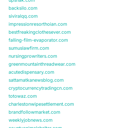
upshak.com
backsilo.com
siviralqq.com
impressionresorthoian.com
bestfreakingclothesever.com
falling-film-evaporator.com
sumuslawfirm.com
nursingprowriters.com
greenmountainthreadwear.com
acutedispensary.com
sattamatkanewsblog.com
cryptocurrencytradingcn.com
totowaz.com
charlestonwipesettlement.com
brandfollowmarket.com
weeklyjobnews.com