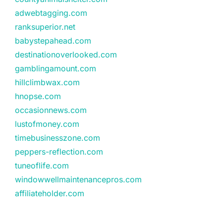
adwebtagging.com
ranksuperior.net
babystepahead.com
destinationoverlooked.com
gamblingamount.com
hillclimbwax.com
hnopse.com
occasionnews.com
lustofmoney.com
timebusinesszone.com
peppers-reflection.com
tuneoflife.com
windowwellmaintenancepros.com
affiliateholder.com