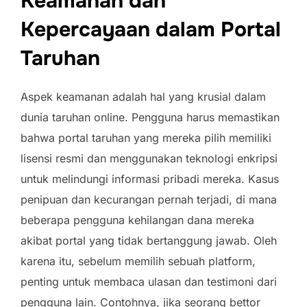
Keamanan dan
Kepercayaan dalam Portal
Taruhan
Aspek keamanan adalah hal yang krusial dalam
dunia taruhan online. Pengguna harus memastikan
bahwa portal taruhan yang mereka pilih memiliki
lisensi resmi dan menggunakan teknologi enkripsi
untuk melindungi informasi pribadi mereka. Kasus
penipuan dan kecurangan pernah terjadi, di mana
beberapa pengguna kehilangan dana mereka
akibat portal yang tidak bertanggung jawab. Oleh
karena itu, sebelum memilih sebuah platform,
penting untuk membaca ulasan dan testimoni dari
pengguna lain. Contohnya, jika seorang bettor