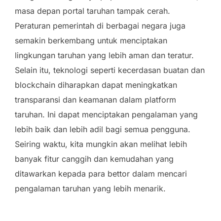
masa depan portal taruhan tampak cerah.
Peraturan pemerintah di berbagai negara juga
semakin berkembang untuk menciptakan
lingkungan taruhan yang lebih aman dan teratur.
Selain itu, teknologi seperti kecerdasan buatan dan
blockchain diharapkan dapat meningkatkan
transparansi dan keamanan dalam platform
taruhan. Ini dapat menciptakan pengalaman yang
lebih baik dan lebih adil bagi semua pengguna.
Seiring waktu, kita mungkin akan melihat lebih
banyak fitur canggih dan kemudahan yang
ditawarkan kepada para bettor dalam mencari
pengalaman taruhan yang lebih menarik.