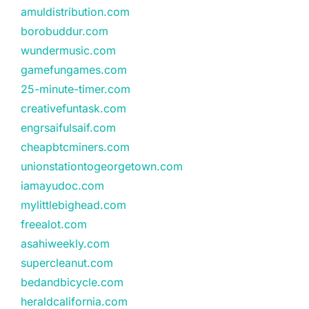
amuldistribution.com
borobuddur.com
wundermusic.com
gamefungames.com
25-minute-timer.com
creativefuntask.com
engrsaifulsaif.com
cheapbtcminers.com
unionstationtogeorgetown.com
iamayudoc.com
mylittlebighead.com
freealot.com
asahiweekly.com
supercleanut.com
bedandbicycle.com
heraldcalifornia.com