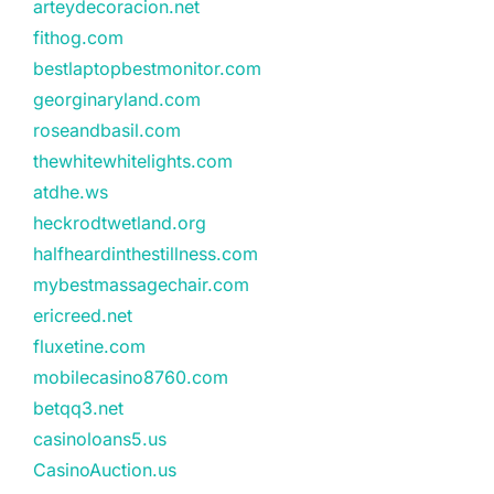
arteydecoracion.net
fithog.com
bestlaptopbestmonitor.com
georginaryland.com
roseandbasil.com
thewhitewhitelights.com
atdhe.ws
heckrodtwetland.org
halfheardinthestillness.com
mybestmassagechair.com
ericreed.net
fluxetine.com
mobilecasino8760.com
betqq3.net
casinoloans5.us
CasinoAuction.us