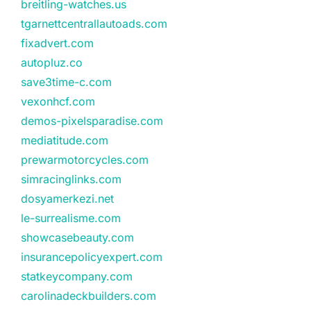
breitling-watches.us
tgarnettcentrallautoads.com
fixadvert.com
autopluz.co
save3time-c.com
vexonhcf.com
demos-pixelsparadise.com
mediatitude.com
prewarmotorcycles.com
simracinglinks.com
dosyamerkezi.net
le-surrealisme.com
showcasebeauty.com
insurancepolicyexpert.com
statkeycompany.com
carolinadeckbuilders.com