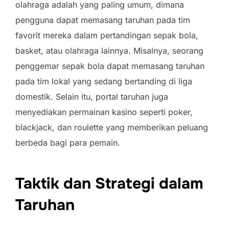
olahraga adalah yang paling umum, dimana
pengguna dapat memasang taruhan pada tim
favorit mereka dalam pertandingan sepak bola,
basket, atau olahraga lainnya. Misalnya, seorang
penggemar sepak bola dapat memasang taruhan
pada tim lokal yang sedang bertanding di liga
domestik. Selain itu, portal taruhan juga
menyediakan permainan kasino seperti poker,
blackjack, dan roulette yang memberikan peluang
berbeda bagi para pemain.
Taktik dan Strategi dalam
Taruhan