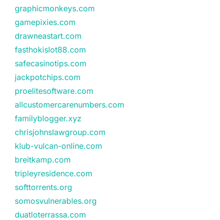
graphicmonkeys.com
gamepixies.com
drawneastart.com
fasthokislot88.com
safecasinotips.com
jackpotchips.com
proelitesoftware.com
allcustomercarenumbers.com
familyblogger.xyz
chrisjohnslawgroup.com
klub-vulcan-online.com
breitkamp.com
tripleyresidence.com
softtorrents.org
somosvulnerables.org
duatloterrassa.com