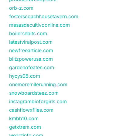
orb-z.com
fosterscoachhousetavern.com
mesasdecultivoonline.com
boilersnbits.com
latestviralpost.com
newfreearticle.com
blitzpowerusa.com
gardenofeaten.com
hycys05.com
onemoremilerunning.com
snowboardsteez.com
instagrambioforgirls.com
cashflowxfiles.com
kmbb10.com
getxtrem.com
weactinfo.com