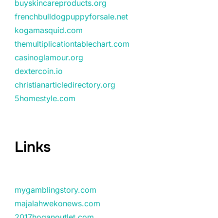
buyskincareproducts.org
frenchbulldogpuppyforsale.net
kogamasquid.com
themultiplicationtablechart.com
casinoglamour.org
dextercoin.io
christianarticledirectory.org
5homestyle.com
Links
mygamblingstory.com
majalahwekonews.com
2017hoganoutlet.com