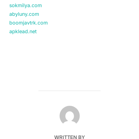
sokmilya.com
abyluny.com
boomjavtrk.com
apklead.net
POST AUTHOR
WRITTEN BY