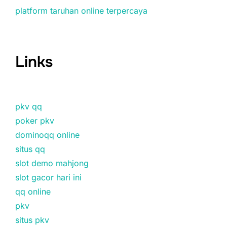
platform taruhan online terpercaya
Links
pkv qq
poker pkv
dominoqq online
situs qq
slot demo mahjong
slot gacor hari ini
qq online
pkv
situs pkv