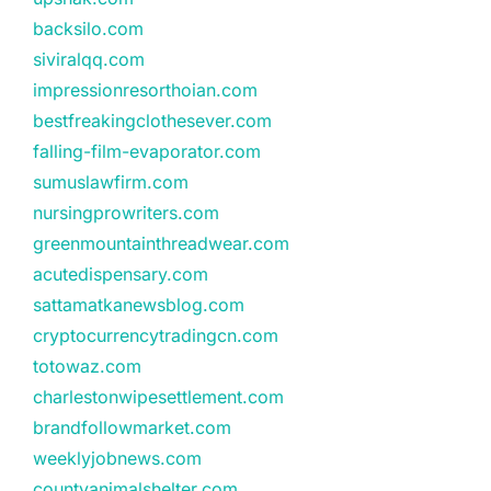
backsilo.com
siviralqq.com
impressionresorthoian.com
bestfreakingclothesever.com
falling-film-evaporator.com
sumuslawfirm.com
nursingprowriters.com
greenmountainthreadwear.com
acutedispensary.com
sattamatkanewsblog.com
cryptocurrencytradingcn.com
totowaz.com
charlestonwipesettlement.com
brandfollowmarket.com
weeklyjobnews.com
countyanimalshelter.com