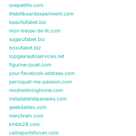
onepetlife.com
thebillboardexperiment.com
beachufabet.biz
mon-tresse-de-lit.com
sugarufabet.biz
boxufabet.biz
topgearautoservices.net
figurine-jouet.com
your-facebook-address.com
perroquet-ma-passion.com
modrenlivinghome.com
instadatahelpainews.com
geekdailies.com
merchrain.com
kmbb28.com
callreportsforum.com