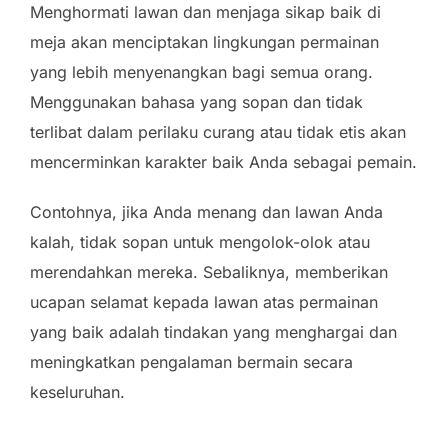
Menghormati lawan dan menjaga sikap baik di
meja akan menciptakan lingkungan permainan
yang lebih menyenangkan bagi semua orang.
Menggunakan bahasa yang sopan dan tidak
terlibat dalam perilaku curang atau tidak etis akan
mencerminkan karakter baik Anda sebagai pemain.
Contohnya, jika Anda menang dan lawan Anda
kalah, tidak sopan untuk mengolok-olok atau
merendahkan mereka. Sebaliknya, memberikan
ucapan selamat kepada lawan atas permainan
yang baik adalah tindakan yang menghargai dan
meningkatkan pengalaman bermain secara
keseluruhan.