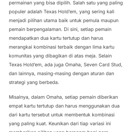
permainan yang bisa dipilih. Salah satu yang paling
populer adalah Texas Hold’em, yang sering kali
menjadi pilihan utama baik untuk pemula maupun
pemain berpengalaman. Di sini, setiap pemain
mendapatkan dua kartu tertutup dan harus
merangkai kombinasi terbaik dengan lima kartu
komunitas yang dibagikan di atas meja. Selain
Texas Hold’em, ada juga Omaha, Seven Card Stud,
dan lainnya, masing-masing dengan aturan dan
strategi yang berbeda.
Misalnya, dalam Omaha, setiap pemain diberikan
empat kartu tertutup dan harus menggunakan dua
dari kartu tersebut untuk membentuk kombinasi
yang paling kuat. Keunikan dari tiap variasi ini