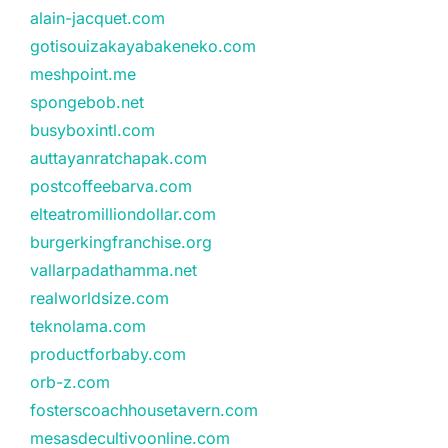
alain-jacquet.com
gotisouizakayabakeneko.com
meshpoint.me
spongebob.net
busyboxintl.com
auttayanratchapak.com
postcoffeebarva.com
elteatromilliondollar.com
burgerkingfranchise.org
vallarpadathamma.net
realworldsize.com
teknolama.com
productforbaby.com
orb-z.com
fosterscoachhousetavern.com
mesasdecultivoonline.com