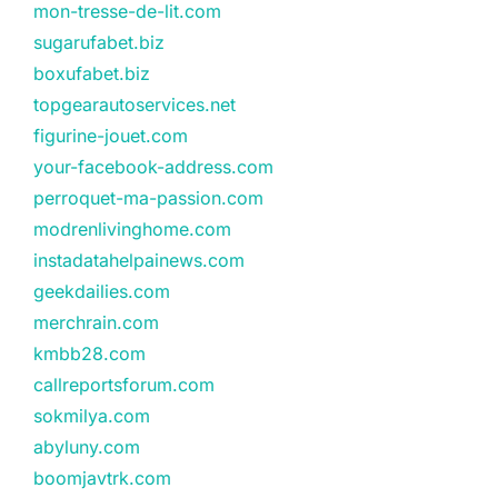
mon-tresse-de-lit.com
sugarufabet.biz
boxufabet.biz
topgearautoservices.net
figurine-jouet.com
your-facebook-address.com
perroquet-ma-passion.com
modrenlivinghome.com
instadatahelpainews.com
geekdailies.com
merchrain.com
kmbb28.com
callreportsforum.com
sokmilya.com
abyluny.com
boomjavtrk.com