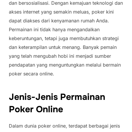
dan bersosialisasi. Dengan kemajuan teknologi dan
akses internet yang semakin meluas, poker kini
dapat diakses dari kenyamanan rumah Anda.
Permainan ini tidak hanya mengandalkan
keberuntungan, tetapi juga membutuhkan strategi
dan keterampilan untuk menang. Banyak pemain
yang telah mengubah hobi ini menjadi sumber
pendapatan yang menguntungkan melalui bermain
poker secara online.
Jenis-Jenis Permainan
Poker Online
Dalam dunia poker online, terdapat berbagai jenis