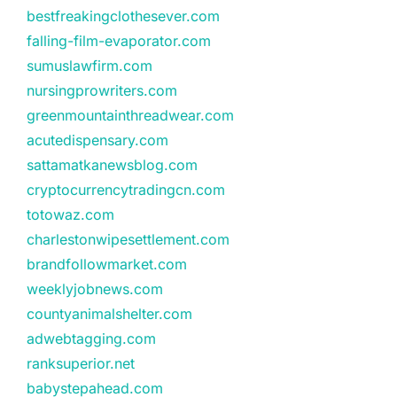
bestfreakingclothesever.com
falling-film-evaporator.com
sumuslawfirm.com
nursingprowriters.com
greenmountainthreadwear.com
acutedispensary.com
sattamatkanewsblog.com
cryptocurrencytradingcn.com
totowaz.com
charlestonwipesettlement.com
brandfollowmarket.com
weeklyjobnews.com
countyanimalshelter.com
adwebtagging.com
ranksuperior.net
babystepahead.com