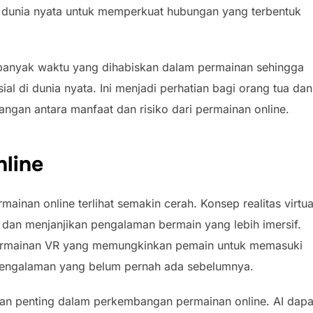
dunia nyata untuk memperkuat hubungan yang terbentuk
lu banyak waktu yang dihabiskan dalam permainan sehingga
 di dunia nyata. Ini menjadi perhatian bagi orang tua dan
an antara manfaat dan risiko dari permainan online.
line
inan online terlihat semakin cerah. Konsep realitas virtua
 dan menjanjikan pengalaman bermain yang lebih imersif.
permainan VR yang memungkinkan pemain untuk memasuki
pengalaman yang belum pernah ada sebelumnya.
an penting dalam perkembangan permainan online. AI dapa