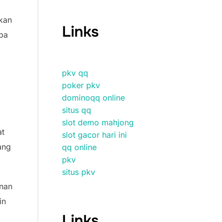
kan
Links
pa
pkv qq
poker pkv
dominoqq online
situs qq
slot demo mahjong
at
slot gacor hari ini
ang
qq online
pkv
situs pkv
inan
in
Links