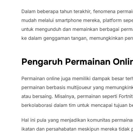
Dalam beberapa tahun terakhir, fenomena perma
mudah melalui smartphone mereka, platform sepe
untuk mengunduh dan memainkan berbagai perma
ke dalam genggaman tangan, memungkinkan perma
Pengaruh Permainan Onlin
Permainan online juga memiliki dampak besar terh
permainan berbasis multijoueur yang memungkink
atau bersaing. Misalnya, permainan seperti Fort
berkolaborasi dalam tim untuk mencapai tujuan b
Hal ini pula yang menjadikan komunitas permaina
ikatan dan persahabatan meskipun mereka tidak 