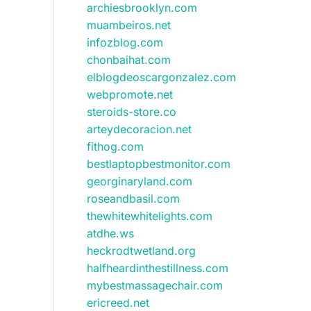
archiesbrooklyn.com
muambeiros.net
infozblog.com
chonbaihat.com
elblogdeoscargonzalez.com
webpromote.net
steroids-store.co
arteydecoracion.net
fithog.com
bestlaptopbestmonitor.com
georginaryland.com
roseandbasil.com
thewhitewhitelights.com
atdhe.ws
heckrodtwetland.org
halfheardinthestillness.com
mybestmassagechair.com
ericreed.net