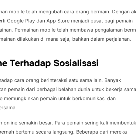
inan mobile telah mengubah cara orang bermain. Dengan a
rti Google Play dan App Store menjadi pusat bagi pemain
inan. Permainan mobile telah membawa pengalaman berm
inan dilakukan di mana saja, bahkan dalam perjalanan.
e Terhadap Sosialisasi
adap cara orang berinteraksi satu sama lain. Banyak
an pemain dari berbagai belahan dunia untuk bekerja sam
nite memungkinkan pemain untuk berkomunikasi dan
ersama.
n online semakin besar. Para pemain sering kali membentu
pernah bertemu secara langsung. Beberapa dari mereka