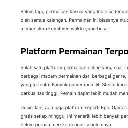
Belum lagi, permainan kasual yang lebih sederha
oleh semua kalangan. Permainan ini biasanya mu
memerlukan komitmen waktu yang besar.
Platform Permainan Terpo
Salah satu platform permainan online yang saat 
berbagai macam permainan dari berbagai genre, 
yang tertentu. Banyak gamer memilih Steam kare
berkualitas tinggi. Pemain dapat lebih mudah m
Di sisi lain, ada juga platform seperti Epic Ga
gratis setiap minggu. Ini menarik lebih banyak
belum pernah mereka dengar sebelumnya.