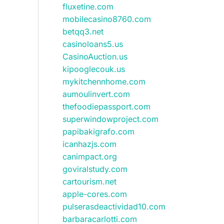
fluxetine.com
mobilecasino8760.com
betqq3.net
casinoloans5.us
CasinoAuction.us
kipooglecouk.us
mykitchennhome.com
aumoulinvert.com
thefoodiepassport.com
superwindowproject.com
papibakigrafo.com
icanhazjs.com
canimpact.org
goviralstudy.com
cartourism.net
apple-cores.com
pulserasdeactividad10.com
barbaracarlotti.com