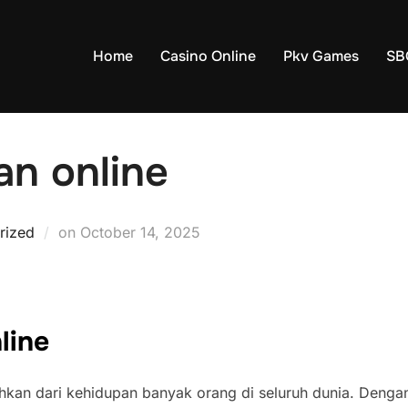
Home
Casino Online
Pkv Games
SB
an online
Posted
rized
on
October 14, 2025
on
line
ahkan dari kehidupan banyak orang di seluruh dunia. Denga