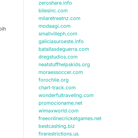
zeroshare.info
bilesinc.com
milaretreatnz.com
modaagi.com
bih
smallvilleph.com
galiciasuroeste.info
batallasdeguerra.com
dregstudios.com
neatstuffhelpskids.org
moraessoccer.com
forochile.org
chart-track.com
wonderfultraveling.com
promocioname.net
wimaxworld.com
freeonlinecricketgames.net
bestcashing.biz
firerestrictions.us