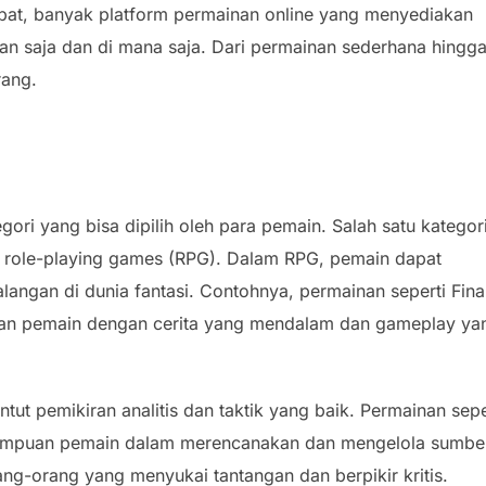
epat, banyak platform permainan online yang menyediakan
an saja dan di mana saja. Dari permainan sederhana hingg
rang.
gori yang bisa dipilih oleh para pemain. Salah satu kategor
u role-playing games (RPG). Dalam RPG, pemain dapat
angan di dunia fantasi. Contohnya, permainan seperti Fina
utaan pemain dengan cerita yang mendalam dan gameplay ya
ntut pemikiran analitis dan taktik yang baik. Permainan sepe
mampuan pemain dalam merencanakan dan mengelola sumbe
ang-orang yang menyukai tantangan dan berpikir kritis.