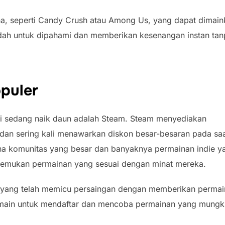
na, seperti Candy Crush atau Among Us, yang dapat dimain
dah untuk dipahami dan memberikan kesenangan instan tan
puler
ini sedang naik daun adalah Steam. Steam menyediakan
dan sering kali menawarkan diskon besar-besaran pada sa
na komunitas yang besar dan banyaknya permainan indie y
enemukan permainan yang sesuai dengan minat mereka.
mes yang telah memicu persaingan dengan memberikan perma
 pemain untuk mendaftar dan mencoba permainan yang mungk