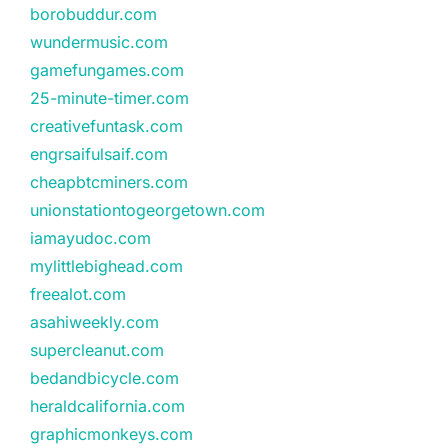
borobuddur.com
wundermusic.com
gamefungames.com
25-minute-timer.com
creativefuntask.com
engrsaifulsaif.com
cheapbtcminers.com
unionstationtogeorgetown.com
iamayudoc.com
mylittlebighead.com
freealot.com
asahiweekly.com
supercleanut.com
bedandbicycle.com
heraldcalifornia.com
graphicmonkeys.com