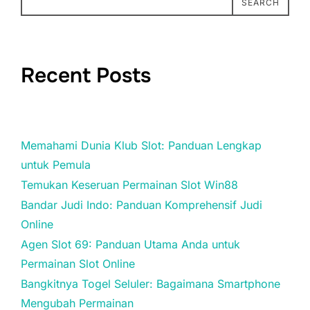
SEARCH
Recent Posts
Memahami Dunia Klub Slot: Panduan Lengkap
untuk Pemula
Temukan Keseruan Permainan Slot Win88
Bandar Judi Indo: Panduan Komprehensif Judi
Online
Agen Slot 69: Panduan Utama Anda untuk
Permainan Slot Online
Bangkitnya Togel Seluler: Bagaimana Smartphone
Mengubah Permainan