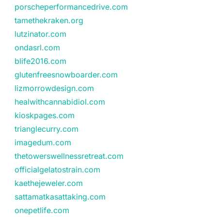
porscheperformancedrive.com
tamethekraken.org
lutzinator.com
ondasrl.com
blife2016.com
glutenfreesnowboarder.com
lizmorrowdesign.com
healwithcannabidiol.com
kioskpages.com
trianglecurry.com
imagedum.com
thetowerswellnessretreat.com
officialgelatostrain.com
kaethejeweler.com
sattamatkasattaking.com
onepetlife.com