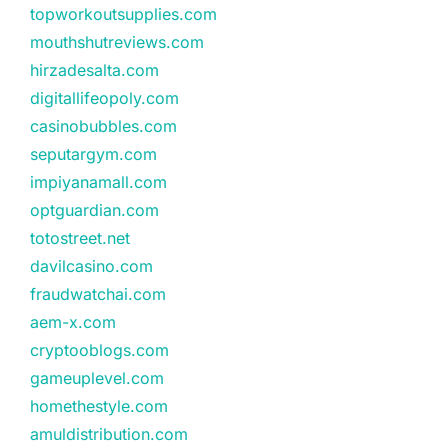
topworkoutsupplies.com
mouthshutreviews.com
hirzadesalta.com
digitallifeopoly.com
casinobubbles.com
seputargym.com
impiyanamall.com
optguardian.com
totostreet.net
davilcasino.com
fraudwatchai.com
aem-x.com
cryptooblogs.com
gameuplevel.com
homethestyle.com
amuldistribution.com