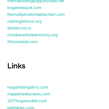
frenchbulldogpuppyforsale.net
kogamasquid.com
themultiplicationtablechart.com
casinoglamour.org
dextercoin.io
christianarticledirectory.org
5homestyle.com
Links
mygamblingstory.com
majalahwekonews.com
2017hoganoutlet.com
pelmanec.com