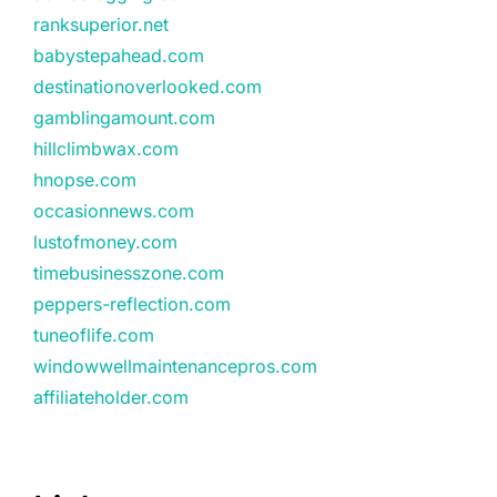
ranksuperior.net
babystepahead.com
destinationoverlooked.com
gamblingamount.com
hillclimbwax.com
hnopse.com
occasionnews.com
lustofmoney.com
timebusinesszone.com
peppers-reflection.com
tuneoflife.com
windowwellmaintenancepros.com
affiliateholder.com