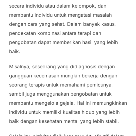
secara individu atau dalam kelompok, dan
membantu individu untuk mengatasi masalah
dengan cara yang sehat. Dalam banyak kasus,
pendekatan kombinasi antara terapi dan
pengobatan dapat memberikan hasil yang lebih
baik.
Misalnya, seseorang yang didiagnosis dengan
gangguan kecemasan mungkin bekerja dengan
seorang terapis untuk memahami pemicunya,
sambil juga menggunakan pengobatan untuk
membantu mengelola gejala. Hal ini memungkinkan
individu untuk memiliki kualitas hidup yang lebih
baik dengan kesehatan mental yang lebih stabil.