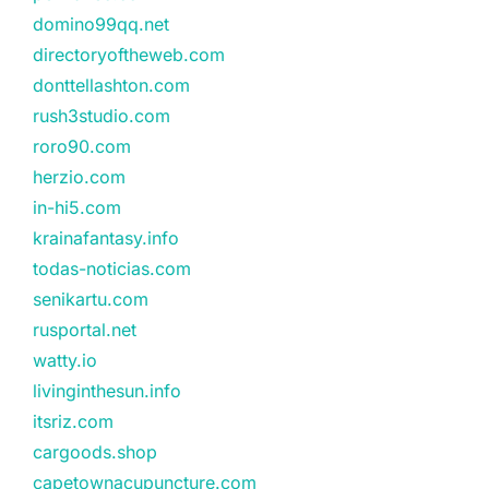
domino99qq.net
directoryoftheweb.com
donttellashton.com
rush3studio.com
roro90.com
herzio.com
in-hi5.com
krainafantasy.info
todas-noticias.com
senikartu.com
rusportal.net
watty.io
livinginthesun.info
itsriz.com
cargoods.shop
capetownacupuncture.com