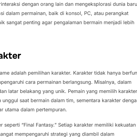
erinteraksi dengan orang lain dan mengeksplorasi dunia baru
si dalam permainan, baik di konsol, PC, atau perangkat
k sangat penting agar pengalaman bermain menjadi lebih
akter
ame adalah pemilihan karakter. Karakter tidak hanya berfun
empengaruhi cara permainan berlangsung. Misalnya, dalam
an latar belakang yang unik. Pemain yang memilih karakte
unggul saat bermain dalam tim, sementara karakter denga
ar utama dalam pertempuran.
 seperti “Final Fantasy.” Setiap karakter memiliki kekuatan
 sangat mempengaruhi strategi yang diambil dalam