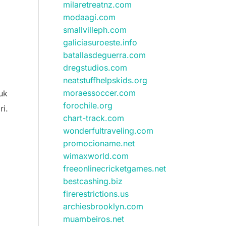
milaretreatnz.com
modaagi.com
smallvilleph.com
galiciasuroeste.info
batallasdeguerra.com
dregstudios.com
neatstuffhelpskids.org
moraessoccer.com
uk
forochile.org
ri.
chart-track.com
wonderfultraveling.com
promocioname.net
wimaxworld.com
freeonlinecricketgames.net
bestcashing.biz
firerestrictions.us
archiesbrooklyn.com
muambeiros.net