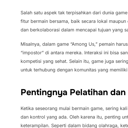
Salah satu aspek tak terpisahkan dari dunia gam
fitur bermain bersama, baik secara lokal maupun
dan berkolaborasi dalam mencapai tujuan yang s
Misalnya, dalam game “Among Us,” pemain harus
“impostor” di antara mereka. Interaksi ini bisa
kompetisi yang sehat. Selain itu, game juga ser
untuk terhubung dengan komunitas yang memiliki
Pentingnya Pelatihan dan
Ketika seseorang mulai bermain game, sering kal
dan kontrol yang ada. Oleh karena itu, penting 
keterampilan. Seperti dalam bidang olahraga, ke