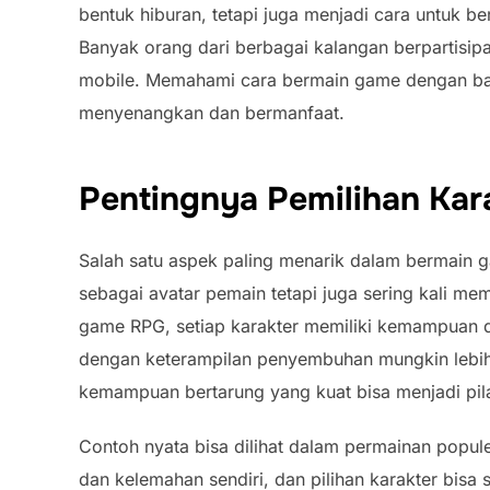
bentuk hiburan, tetapi juga menjadi cara untuk b
Banyak orang dari berbagai kalangan berpartisipa
mobile. Memahami cara bermain game dengan bai
menyenangkan dan bermanfaat.
Pentingnya Pemilihan Kar
Salah satu aspek paling menarik dalam bermain g
sebagai avatar pemain tetapi juga sering kali m
game RPG, setiap karakter memiliki kemampuan d
dengan keterampilan penyembuhan mungkin lebih 
kemampuan bertarung yang kuat bisa menjadi pil
Contoh nyata bisa dilihat dalam permainan populer
dan kelemahan sendiri, dan pilihan karakter bisa