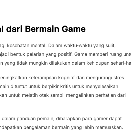
l dari Bermain Game
i kesehatan mental. Dalam waktu-waktu yang sulit,
adi bentuk pelarian yang positif. Game memberi ruang unt
an yang tidak mungkin dilakukan dalam kehidupan sehari-ha
ingkatkan keterampilan kognitif dan mengurangi stres.
ain dituntut untuk berpikir kritis untuk menyelesaikan
an untuk melatih otak sambil mengalihkan perhatian dari
dalam panduan pemain, diharapkan para gamer dapat
mendapatkan pengalaman bermain yang lebih memuaskan.