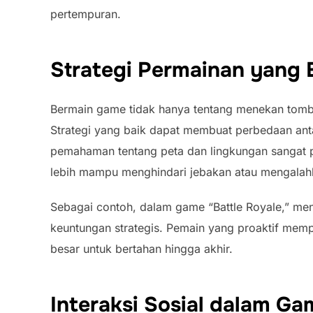
pertempuran.
Strategi Permainan yang E
Bermain game tidak hanya tentang menekan tombol
Strategi yang baik dapat membuat perbedaan an
pemahaman tentang peta dan lingkungan sangat p
lebih mampu menghindari jebakan atau mengalah
Sebagai contoh, dalam game “Battle Royale,” men
keuntungan strategis. Pemain yang proaktif mempe
besar untuk bertahan hingga akhir.
Interaksi Sosial dalam Ga