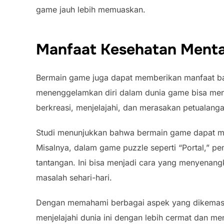
game jauh lebih memuaskan.
Manfaat Kesehatan Menta
Bermain game juga dapat memberikan manfaat bag
menenggelamkan diri dalam dunia game bisa menj
berkreasi, menjelajahi, dan merasakan petualang
Studi menunjukkan bahwa bermain game dapat men
Misalnya, dalam game puzzle seperti “Portal,” pem
tantangan. Ini bisa menjadi cara yang menyenangk
masalah sehari-hari.
Dengan memahami berbagai aspek yang dikemas 
menjelajahi dunia ini dengan lebih cermat dan 