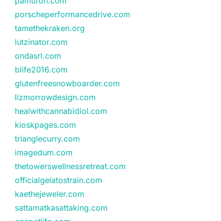
pamufon.com
porscheperformancedrive.com
tamethekraken.org
lutzinator.com
ondasrl.com
blife2016.com
glutenfreesnowboarder.com
lizmorrowdesign.com
healwithcannabidiol.com
kioskpages.com
trianglecurry.com
imagedum.com
thetowerswellnessretreat.com
officialgelatostrain.com
kaethejeweler.com
sattamatkasattaking.com