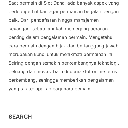
Saat bermain di Slot Dana, ada banyak aspek yang
perlu diperhatikan agar permainan berjalan dengan
baik. Dari pendaftaran hingga manajemen
keuangan, setiap langkah memegang peranan
penting dalam pengalaman bermain. Mengetahui
cara bermain dengan bijak dan bertanggung jawab
merupakan kunci untuk menikmati permainan ini.
Seiring dengan semakin berkembangnya teknologi,
peluang dan inovasi baru di dunia slot online terus
berkembang, sehingga memberikan pengalaman
yang tak terlupakan bagi para pemain.
SEARCH