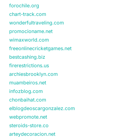
forochile.org
chart-track.com
wonderfultraveling.com
promocioname.net
wimaxworld.com
freeonlinecricketgames.net
bestcashing.biz
firerestrictions.us
archiesbrooklyn.com
muambeiros.net
infozblog.com
chonbaihat.com
elblogdeoscargonzalez.com
webpromote.net
steroids-store.co
arteydecoracion.net