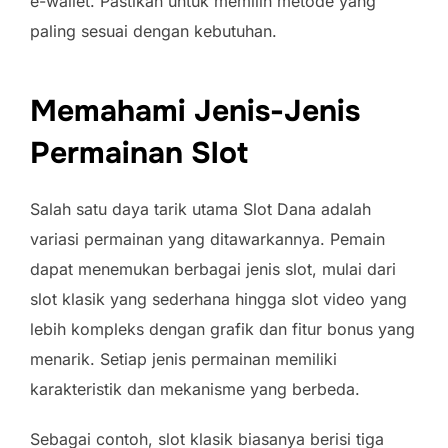
e-wallet. Pastikan untuk memilih metode yang
paling sesuai dengan kebutuhan.
Memahami Jenis-Jenis
Permainan Slot
Salah satu daya tarik utama Slot Dana adalah
variasi permainan yang ditawarkannya. Pemain
dapat menemukan berbagai jenis slot, mulai dari
slot klasik yang sederhana hingga slot video yang
lebih kompleks dengan grafik dan fitur bonus yang
menarik. Setiap jenis permainan memiliki
karakteristik dan mekanisme yang berbeda.
Sebagai contoh, slot klasik biasanya berisi tiga