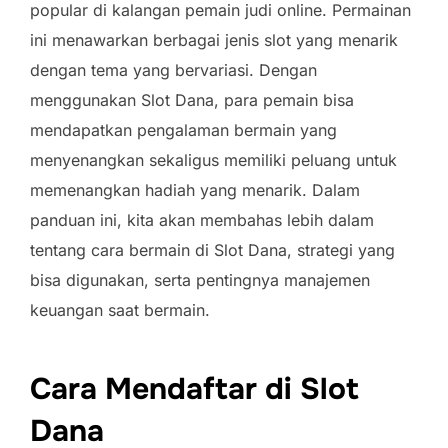
popular di kalangan pemain judi online. Permainan
ini menawarkan berbagai jenis slot yang menarik
dengan tema yang bervariasi. Dengan
menggunakan Slot Dana, para pemain bisa
mendapatkan pengalaman bermain yang
menyenangkan sekaligus memiliki peluang untuk
memenangkan hadiah yang menarik. Dalam
panduan ini, kita akan membahas lebih dalam
tentang cara bermain di Slot Dana, strategi yang
bisa digunakan, serta pentingnya manajemen
keuangan saat bermain.
Cara Mendaftar di Slot
Dana