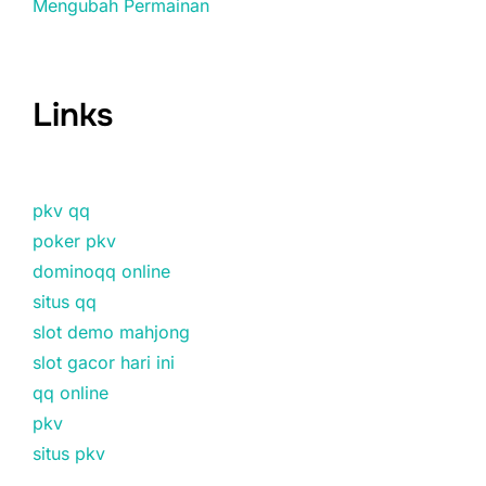
Mengubah Permainan
Links
pkv qq
poker pkv
dominoqq online
situs qq
slot demo mahjong
slot gacor hari ini
qq online
pkv
situs pkv