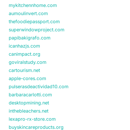
mykitchennhome.com
aumoulinvert.com
thefoodiepassport.com
superwindowproject.com
papibakigrafo.com
icanhazjs.com
canimpact.org
goviralstudy.com
cartourism.net
apple-cores.com
pulserasdeactividad10.com
barbaracarlotti.com
desktopmining.net
inthebleachers.net
lexapro-rx-store.com
buyskincareproducts.org