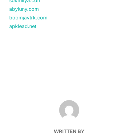
sokmilya.com
abyluny.com
boomjavtrk.com
apklead.net
POST AUTHOR
WRITTEN BY