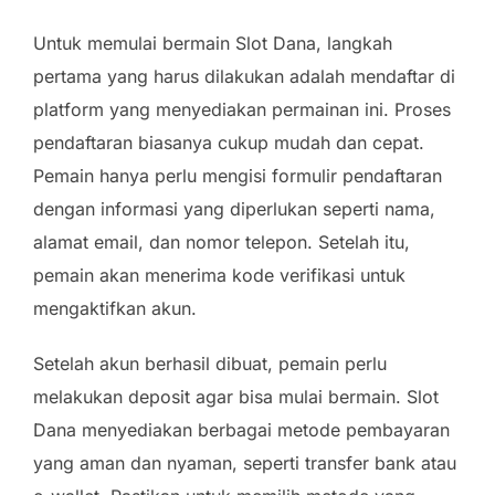
Untuk memulai bermain Slot Dana, langkah
pertama yang harus dilakukan adalah mendaftar di
platform yang menyediakan permainan ini. Proses
pendaftaran biasanya cukup mudah dan cepat.
Pemain hanya perlu mengisi formulir pendaftaran
dengan informasi yang diperlukan seperti nama,
alamat email, dan nomor telepon. Setelah itu,
pemain akan menerima kode verifikasi untuk
mengaktifkan akun.
Setelah akun berhasil dibuat, pemain perlu
melakukan deposit agar bisa mulai bermain. Slot
Dana menyediakan berbagai metode pembayaran
yang aman dan nyaman, seperti transfer bank atau