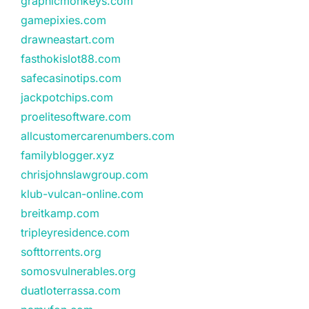
graphicmonkeys.com
gamepixies.com
drawneastart.com
fasthokislot88.com
safecasinotips.com
jackpotchips.com
proelitesoftware.com
allcustomercarenumbers.com
familyblogger.xyz
chrisjohnslawgroup.com
klub-vulcan-online.com
breitkamp.com
tripleyresidence.com
softtorrents.org
somosvulnerables.org
duatloterrassa.com