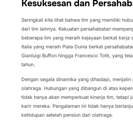
Kesuksesan dan Persahab
Seringkali kita lihat bahwa tim yang memiliki h
dari tim lainnya. Kekuatan persahabatan mempengar
beberapa tim yang meraih kejayaan berkat kerja
Italia yang meraih Piala Dunia berkat persahabata
Gianluigi Buffon hingga Francesco Totti, yang t
tahun.
Dengan segala dinamika yang dihadapi, menjalin
olahraga. Hubungan yang dibangun di atas keperc
tidak hanya akan memperkuat kinerja tim, tetapi
karir mereka. Pengalaman ini tidak hanya berlanj
kehidupan setelah pensiun dari olahraga.