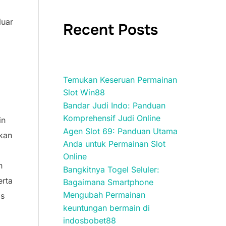
luar
Recent Posts
Temukan Keseruan Permainan
Slot Win88
Bandar Judi Indo: Panduan
Komprehensif Judi Online
in
Agen Slot 69: Panduan Utama
kan
Anda untuk Permainan Slot
Online
n
Bangkitnya Togel Seluler:
erta
Bagaimana Smartphone
Mengubah Permainan
as
keuntungan bermain di
indosbobet88