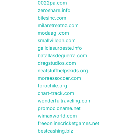
0022pa.com
zeroshare.info
bilesinc.com
milaretreatnz.com
modaagi.com
smallvilleph.com
galiciasuroeste.info
batallasdeguerra.com
dregstudios.com
neatstuffhelpskids.org
moraessoccer.com
forochile.org
chart-track.com
wonderfultraveling.com
promocioname.net
wimaxworld.com
freeonlinecricketgames.net
bestcashing.biz