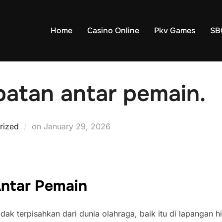
Home
Casino Online
Pkv Games
SB
batan antar pemain.
Posted
rized
on
January 29, 2026
on
ntar Pemain
k terpisahkan dari dunia olahraga, baik itu di lapangan hi