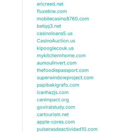
ericreed.net
fluxetine.com
mobilecasino8760.com
betqq3.net
casinoloans5.us
CasinoAuction.us
kipooglecouk.us
mykitchennhome.com
aumoulinvert.com
thefoodiepassport.com
superwindowproject.com
papibakigrafo.com
icanhazjs.com
canimpact.org
goviralstudy.com
cartourism.net
apple-cores.com
pulserasdeactividad10.com