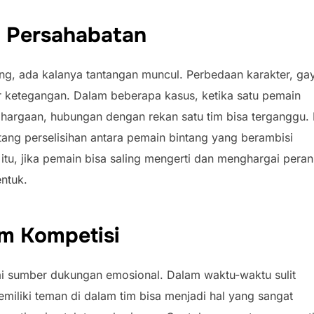
n Persahabatan
ng, ada kalanya tantangan muncul. Perbedaan karakter, ga
r ketegangan. Dalam beberapa kasus, ketika satu pemain
argaan, hubungan dengan rekan satu tim bisa terganggu. 
tang perselisihan antara pemain bintang yang berambisi
itu, jika pemain bisa saling mengerti dan menghargai peran
entuk.
m Kompetisi
ai sumber dukungan emosional. Dalam waktu-waktu sulit
miliki teman di dalam tim bisa menjadi hal yang sangat