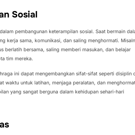
n Sosial
g dalam pembangunan keterampilan sosial. Saat bermain da
ang kerja sama, komunikasi, dan saling menghormati. Misal
us berlatih bersama, saling memberi masukan, dan belajar
ta tim mereka.
ahraga ini dapat mengembangkan sifat-sifat seperti disiplin 
at waktu untuk latihan, menjaga peralatan, dan menghormat
ilan yang sangat berguna dalam kehidupan sehari-hari
as