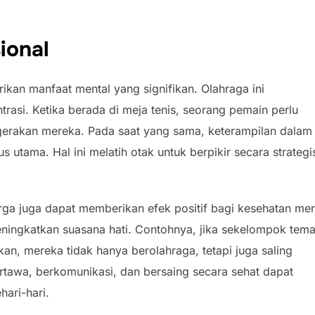
ional
ikan manfaat mental yang signifikan. Olahraga ini
asi. Ketika berada di meja tenis, seorang pemain perlu
gerakan mereka. Pada saat yang sama, keterampilan dalam
utama. Hal ini melatih otak untuk berpikir secara strategi
ga juga dapat memberikan efek positif bagi kesehatan men
meningkatkan suasana hati. Contohnya, jika sekelompok tem
kan, mereka tidak hanya berolahraga, tetapi juga saling
tawa, berkomunikasi, dan bersaing secara sehat dapat
ari-hari.