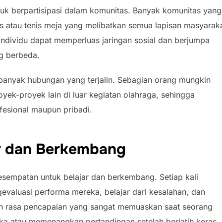
ntuk berpartisipasi dalam komunitas. Banyak komunitas yang
s atau tenis meja yang melibatkan semua lapisan masyaraka
, individu dapat memperluas jaringan sosial dan berjumpa
g berbeda.
 banyak hubungan yang terjalin. Sebagian orang mungkin
yek-proyek lain di luar kegiatan olahraga, sehingga
fesional maupun pribadi.
r dan Berkembang
kesempatan untuk belajar dan berkembang. Setiap kali
valuasi performa mereka, belajar dari kesalahan, dan
kan rasa pencapaian yang sangat memuaskan saat seorang
ka atau memenangkan pertandingan setelah berlatih keras.