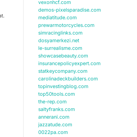
vexonhcf.com
demos-pixelsparadise.com
t.
mediatitude.com
prewarmotorcycles.com
simracinglinks.com
dosyamerkezi.net
le-surrealisme.com
showcasebeauty.com
insurancepolicyexpert.com
statkeycompany.com
carolinadeckbuilders.com
topinvestingblog.com
top50tools.com
the-rep.com
saltyfranks.com
annerani.com
jazzatude.com
0022pa.com