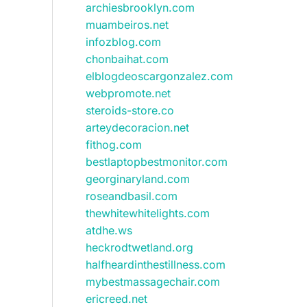
archiesbrooklyn.com
muambeiros.net
infozblog.com
chonbaihat.com
elblogdeoscargonzalez.com
webpromote.net
steroids-store.co
arteydecoracion.net
fithog.com
bestlaptopbestmonitor.com
georginaryland.com
roseandbasil.com
thewhitewhitelights.com
atdhe.ws
heckrodtwetland.org
halfheardinthestillness.com
mybestmassagechair.com
ericreed.net