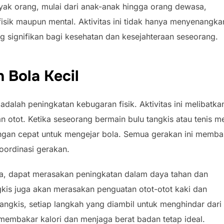
yak orang, mulai dari anak-anak hingga orang dewasa,
fisik maupun mental. Aktivitas ini tidak hanya menyenangka
 signifikan bagi kesehatan dan kesejahteraan seseorang.
 Bola Kecil
adalah peningkatan kebugaran fisik. Aktivitas ini melibatka
n otot. Ketika seseorang bermain bulu tangkis atau tenis me
ngan cepat untuk mengejar bola. Semua gerakan ini memba
ordinasi gerakan.
ya, dapat merasakan peningkatan dalam daya tahan dan
gkis juga akan merasakan penguatan otot-otot kaki dan
angkis, setiap langkah yang diambil untuk menghindar dari
 membakar kalori dan menjaga berat badan tetap ideal.