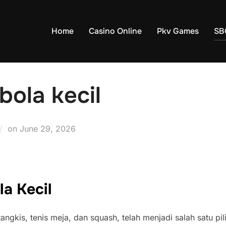
Home
Casino Online
Pkv Games
SB
bola kecil
Posted
on
June 29, 2026
on
a Kecil
angkis, tenis meja, dan squash, telah menjadi salah satu pil