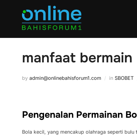
Skip
to
content
manfaat bermain 
by
admin@onlinebahisforum1.com
in
SBOBET
Pengenalan Permainan Bol
Bola kecil, yang mencakup olahraga seperti bulu t