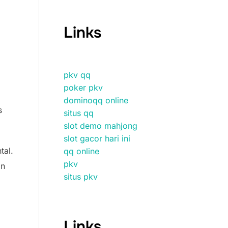
Links
pkv qq
poker pkv
dominoqq online
s
situs qq
slot demo mahjong
slot gacor hari ini
tal.
qq online
pkv
an
situs pkv
Links