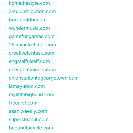
homethestyle.com
amuldistribution.com
borobuddur.com
wundermusic.com
gamefungames.com
25-minute-timer.com
creativefuntask.com
engrsaifulsaif.com
cheapbtcminers.com
unionstationtogeorgetown.com
iamayudoc.com
mylittlebighead.com
freealot.com
asahiweekly.com
supercleanut.com
bedandbicycle.com