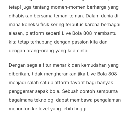
tetapi juga tentang momen-momen berharga yang
dihabiskan bersama teman-teman. Dalam dunia di
mana koneksi fisik sering terputus karena berbagai
alasan, platform seperti Live Bola 808 membantu
kita tetap terhubung dengan passion kita dan
dengan orang-orang yang kita cintai.
Dengan segala fitur menarik dan kemudahan yang
diberikan, tidak mengherankan jika Live Bola 808
menjadi salah satu platform favorit bagi banyak
penggemar sepak bola. Sebuah contoh sempurna
bagaimana teknologi dapat membawa pengalaman
menonton ke level yang lebih tinggi.