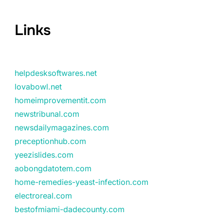
Links
helpdesksoftwares.net
lovabowl.net
homeimprovementit.com
newstribunal.com
newsdailymagazines.com
preceptionhub.com
yeezislides.com
aobongdatotem.com
home-remedies-yeast-infection.com
electroreal.com
bestofmiami-dadecounty.com