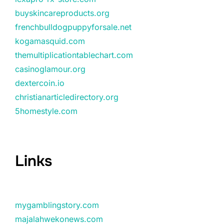
buyskincareproducts.org
frenchbulldogpuppyforsale.net
kogamasquid.com
themultiplicationtablechart.com
casinoglamour.org
dextercoin.io
christianarticledirectory.org
5homestyle.com
Links
mygamblingstory.com
majalahwekonews.com