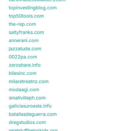
topinvestingblog.com
top50tools.com
the-rep.com
saltyfranks.com
annerani.com
jazzatude.com
0022pa.com
zeroshare.info
bilesinc.com
milaretreatnz.com
modaagi.com
smallvilleph.com
galiciasuroeste.info
batallasdeguerra.com
dregstudios.com
neatstuffhelpskids.org