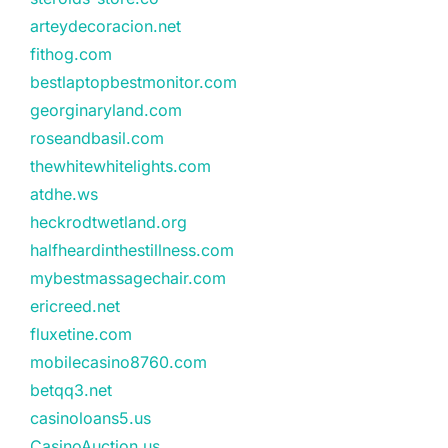
arteydecoracion.net
fithog.com
bestlaptopbestmonitor.com
georginaryland.com
roseandbasil.com
thewhitewhitelights.com
atdhe.ws
heckrodtwetland.org
halfheardinthestillness.com
mybestmassagechair.com
ericreed.net
fluxetine.com
mobilecasino8760.com
betqq3.net
casinoloans5.us
CasinoAuction.us