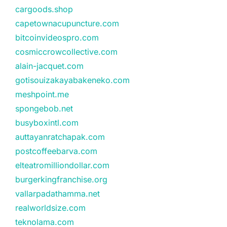
cargoods.shop
capetownacupuncture.com
bitcoinvideospro.com
cosmiccrowcollective.com
alain-jacquet.com
gotisouizakayabakeneko.com
meshpoint.me
spongebob.net
busyboxintl.com
auttayanratchapak.com
postcoffeebarva.com
elteatromilliondollar.com
burgerkingfranchise.org
vallarpadathamma.net
realworldsize.com
teknolama.com