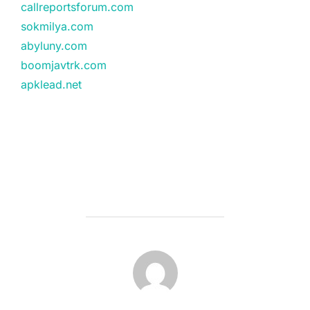
callreportsforum.com
sokmilya.com
abyluny.com
boomjavtrk.com
apklead.net
POST AUTHOR