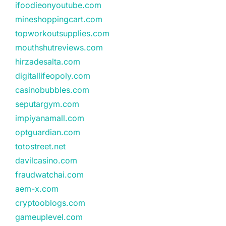
ifoodieonyoutube.com
mineshoppingcart.com
topworkoutsupplies.com
mouthshutreviews.com
hirzadesalta.com
digitallifeopoly.com
casinobubbles.com
seputargym.com
impiyanamall.com
optguardian.com
totostreet.net
davilcasino.com
fraudwatchai.com
aem-x.com
cryptooblogs.com
gameuplevel.com