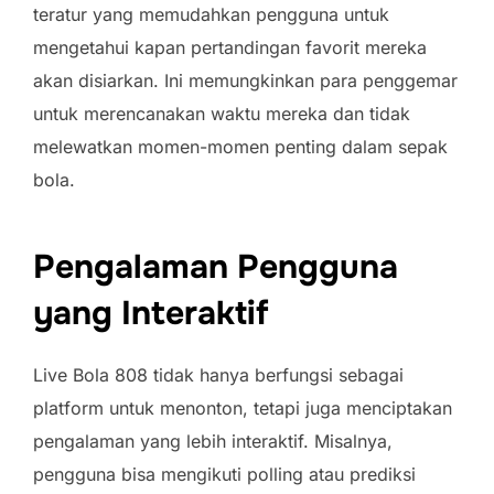
teratur yang memudahkan pengguna untuk
mengetahui kapan pertandingan favorit mereka
akan disiarkan. Ini memungkinkan para penggemar
untuk merencanakan waktu mereka dan tidak
melewatkan momen-momen penting dalam sepak
bola.
Pengalaman Pengguna
yang Interaktif
Live Bola 808 tidak hanya berfungsi sebagai
platform untuk menonton, tetapi juga menciptakan
pengalaman yang lebih interaktif. Misalnya,
pengguna bisa mengikuti polling atau prediksi