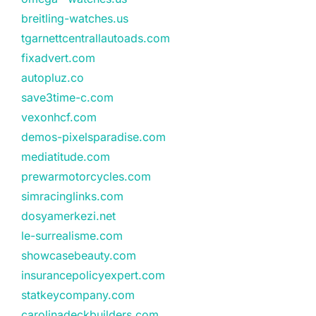
breitling-watches.us
tgarnettcentrallautoads.com
fixadvert.com
autopluz.co
save3time-c.com
vexonhcf.com
demos-pixelsparadise.com
mediatitude.com
prewarmotorcycles.com
simracinglinks.com
dosyamerkezi.net
le-surrealisme.com
showcasebeauty.com
insurancepolicyexpert.com
statkeycompany.com
carolinadeckbuilders.com