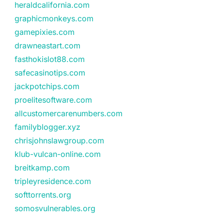
heraldcalifornia.com
graphicmonkeys.com
gamepixies.com
drawneastart.com
fasthokislot88.com
safecasinotips.com
jackpotchips.com
proelitesoftware.com
allcustomercarenumbers.com
familyblogger.xyz
chrisjohnslawgroup.com
klub-vulcan-online.com
breitkamp.com
tripleyresidence.com
softtorrents.org
somosvulnerables.org