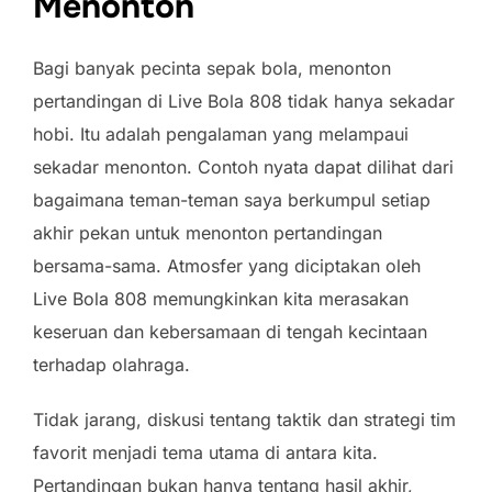
Menonton
Bagi banyak pecinta sepak bola, menonton
pertandingan di Live Bola 808 tidak hanya sekadar
hobi. Itu adalah pengalaman yang melampaui
sekadar menonton. Contoh nyata dapat dilihat dari
bagaimana teman-teman saya berkumpul setiap
akhir pekan untuk menonton pertandingan
bersama-sama. Atmosfer yang diciptakan oleh
Live Bola 808 memungkinkan kita merasakan
keseruan dan kebersamaan di tengah kecintaan
terhadap olahraga.
Tidak jarang, diskusi tentang taktik dan strategi tim
favorit menjadi tema utama di antara kita.
Pertandingan bukan hanya tentang hasil akhir,