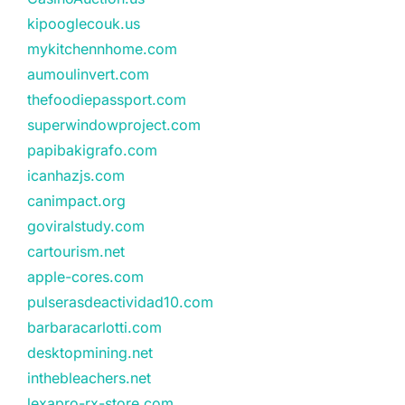
kipooglecouk.us
mykitchennhome.com
aumoulinvert.com
thefoodiepassport.com
superwindowproject.com
papibakigrafo.com
icanhazjs.com
canimpact.org
goviralstudy.com
cartourism.net
apple-cores.com
pulserasdeactividad10.com
barbaracarlotti.com
desktopmining.net
inthebleachers.net
lexapro-rx-store.com