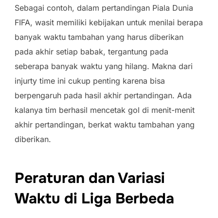
Sebagai contoh, dalam pertandingan Piala Dunia
FIFA, wasit memiliki kebijakan untuk menilai berapa
banyak waktu tambahan yang harus diberikan
pada akhir setiap babak, tergantung pada
seberapa banyak waktu yang hilang. Makna dari
injurty time ini cukup penting karena bisa
berpengaruh pada hasil akhir pertandingan. Ada
kalanya tim berhasil mencetak gol di menit-menit
akhir pertandingan, berkat waktu tambahan yang
diberikan.
Peraturan dan Variasi
Waktu di Liga Berbeda