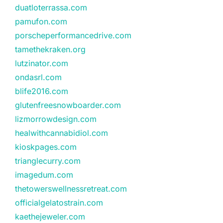
duatloterrassa.com
pamufon.com
porscheperformancedrive.com
tamethekraken.org
lutzinator.com
ondasrl.com
blife2016.com
glutenfreesnowboarder.com
lizmorrowdesign.com
healwithcannabidiol.com
kioskpages.com
trianglecurry.com
imagedum.com
thetowerswellnessretreat.com
officialgelatostrain.com
kaethejeweler.com