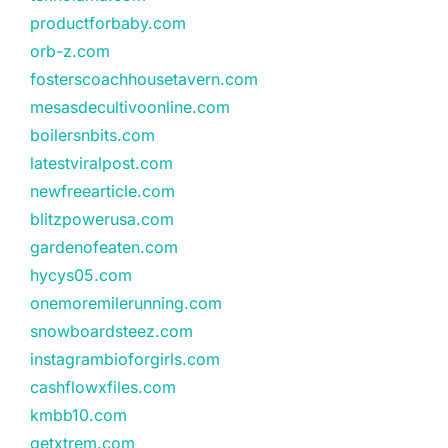
productforbaby.com
orb-z.com
fosterscoachhousetavern.com
mesasdecultivoonline.com
boilersnbits.com
latestviralpost.com
newfreearticle.com
blitzpowerusa.com
gardenofeaten.com
hycys05.com
onemoremilerunning.com
snowboardsteez.com
instagrambioforgirls.com
cashflowxfiles.com
kmbb10.com
getxtrem.com