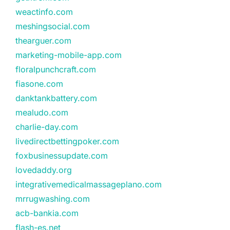
weactinfo.com
meshingsocial.com
thearguer.com
marketing-mobile-app.com
floralpunchcraft.com
fiasone.com
danktankbattery.com
mealudo.com
charlie-day.com
livedirectbettingpoker.com
foxbusinessupdate.com
lovedaddy.org
integrativemedicalmassageplano.com
mrrugwashing.com
acb-bankia.com
flash-es.net