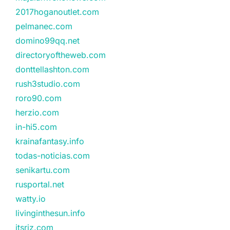
2017hoganoutlet.com
pelmanec.com
domino99qq.net
directoryoftheweb.com
donttellashton.com
rush3studio.com
roro90.com
herzio.com
in-hi5.com
krainafantasy.info
todas-noticias.com
senikartu.com
rusportal.net
watty.io
livinginthesun.info
itsriz.com