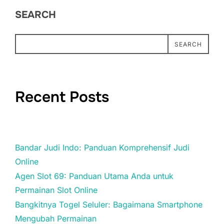
SEARCH
SEARCH
Recent Posts
Bandar Judi Indo: Panduan Komprehensif Judi
Online
Agen Slot 69: Panduan Utama Anda untuk
Permainan Slot Online
Bangkitnya Togel Seluler: Bagaimana Smartphone
Mengubah Permainan