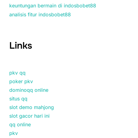
keuntungan bermain di indosbobet88
analisis fitur indosbobet88
Links
pkv qq
poker pkv
dominoqq online
situs qq
slot demo mahjong
slot gacor hari ini
qq online
pkv