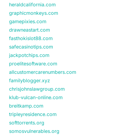
heraldcalifornia.com
graphicmonkeys.com
gamepixies.com
drawneastart.com
fasthokislot88.com
safecasinotips.com
jackpotchips.com
proelitesoftware.com
allcustomercarenumbers.com
familyblogger.xyz
chrisjohnslawgroup.com
klub-vulcan-online.com
breitkamp.com
tripleyresidence.com
softtorrents.org
somosvulnerables.org