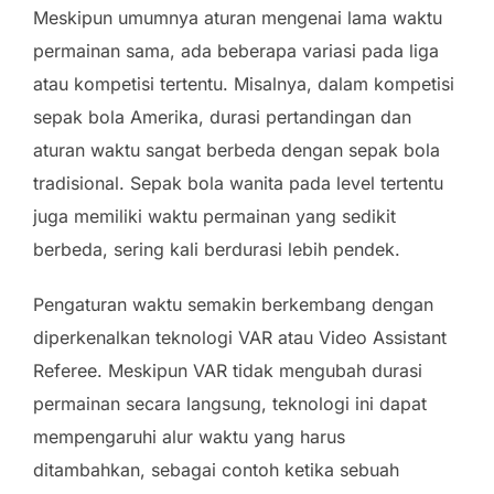
Meskipun umumnya aturan mengenai lama waktu
permainan sama, ada beberapa variasi pada liga
atau kompetisi tertentu. Misalnya, dalam kompetisi
sepak bola Amerika, durasi pertandingan dan
aturan waktu sangat berbeda dengan sepak bola
tradisional. Sepak bola wanita pada level tertentu
juga memiliki waktu permainan yang sedikit
berbeda, sering kali berdurasi lebih pendek.
Pengaturan waktu semakin berkembang dengan
diperkenalkan teknologi VAR atau Video Assistant
Referee. Meskipun VAR tidak mengubah durasi
permainan secara langsung, teknologi ini dapat
mempengaruhi alur waktu yang harus
ditambahkan, sebagai contoh ketika sebuah