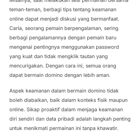
teman-teman, berbagi tips tentang keamanan
online dapat menjadi diskusi yang bermanfaat.
Carla, seorang pemain berpengalaman, sering
berbagi pengalamannya dengan pemain baru
mengenai pentingnya menggunakan password
yang kuat dan tidak mengklik tautan yang
mencurigakan. Dengan cara ini, semua orang
dapat bermain domino dengan lebih aman.
Aspek keamanan dalam bermain domino tidak
boleh diabaikan, baik dalam konteks fisik maupun
online. Sikap proaktif dalam menjaga keamanan
diri sendiri dan data pribadi adalah langkah penting
untuk menikmati permainan ini tanpa khawatir.