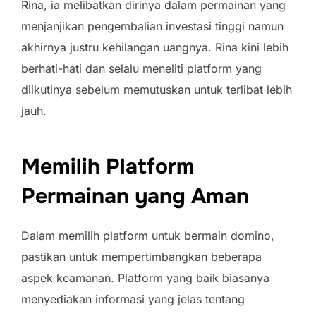
Rina, ia melibatkan dirinya dalam permainan yang
menjanjikan pengembalian investasi tinggi namun
akhirnya justru kehilangan uangnya. Rina kini lebih
berhati-hati dan selalu meneliti platform yang
diikutinya sebelum memutuskan untuk terlibat lebih
jauh.
Memilih Platform
Permainan yang Aman
Dalam memilih platform untuk bermain domino,
pastikan untuk mempertimbangkan beberapa
aspek keamanan. Platform yang baik biasanya
menyediakan informasi yang jelas tentang