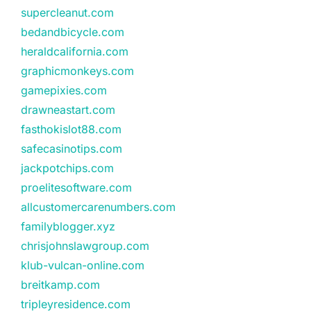
supercleanut.com
bedandbicycle.com
heraldcalifornia.com
graphicmonkeys.com
gamepixies.com
drawneastart.com
fasthokislot88.com
safecasinotips.com
jackpotchips.com
proelitesoftware.com
allcustomercarenumbers.com
familyblogger.xyz
chrisjohnslawgroup.com
klub-vulcan-online.com
breitkamp.com
tripleyresidence.com