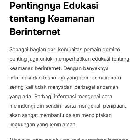
Pentingnya Edukasi
tentang Keamanan
Berinternet
Sebagai bagian dari komunitas pemain domino,
penting juga untuk memperhatikan edukasi tentang
keamanan berinternet. Dengan banyaknya
informasi dan teknologi yang ada, pemain baru
sering kali tidak menyadari berbagai ancaman
yang ada. Berbagi informasi mengenai cara
melindungi diri sendiri, serta mengenali penipuan,
akan sangat membantu dalam menciptakan
lingkungan yang lebih aman.
Misalnya, saat melakukan sesi permainan bersama