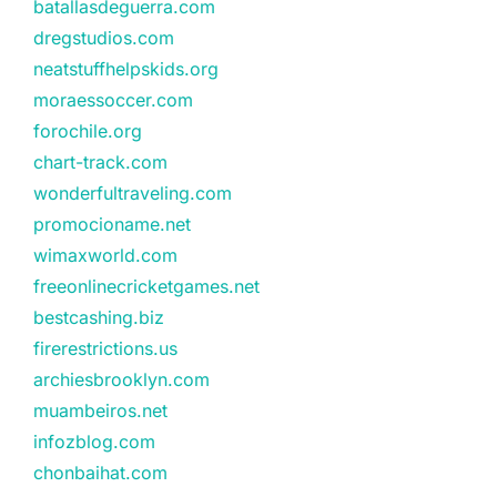
batallasdeguerra.com
dregstudios.com
neatstuffhelpskids.org
moraessoccer.com
forochile.org
chart-track.com
wonderfultraveling.com
promocioname.net
wimaxworld.com
freeonlinecricketgames.net
bestcashing.biz
firerestrictions.us
archiesbrooklyn.com
muambeiros.net
infozblog.com
chonbaihat.com