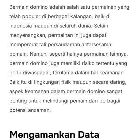
Bermain domino adalah salah satu permainan yang
telah populer di berbagai kalangan, baik di
Indonesia maupun di seluruh dunia. Selain
menyenangkan, permainan ini juga dapat
mempererat tali persaudaraan antarsesama
pemain. Namun, seperti halnya permainan lainnya,
bermain domino juga memiliki risiko tertentu yang
perlu diwaspadai, terutama dalam hal keamanan.
Baik itu di lingkungan fisik maupun secara daring,
aspek keamanan dalam bermain domino sangat
penting untuk melindungi pemain dari berbagai
potensi ancaman.
Mengamankan Data