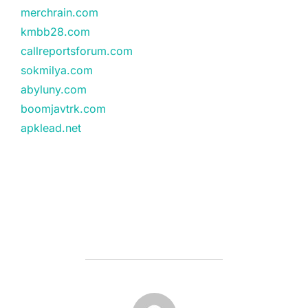
merchrain.com
kmbb28.com
callreportsforum.com
sokmilya.com
abyluny.com
boomjavtrk.com
apklead.net
POST AUTHOR