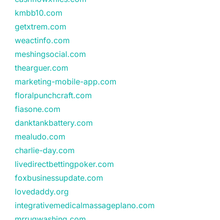
kmbb10.com
getxtrem.com
weactinfo.com
meshingsocial.com
thearguer.com
marketing-mobile-app.com
floralpunchcraft.com
fiasone.com
danktankbattery.com
mealudo.com
charlie-day.com
livedirectbettingpoker.com
foxbusinessupdate.com
lovedaddy.org
integrativemedicalmassageplano.com
mrrugwashing.com