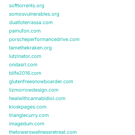
softtorrents.org
somosvulnerables.org
duatloterrassa.com
pamufon.com
porscheperformancedrive.com
tamethekraken.org
lutzinator.com
ondasrl.com
blife2016.com
glutenfreesnowboarder.com
lizmorrowdesign.com
healwithcannabidiol.com
kioskpages.com
trianglecurry.com
imagedum.com
thetowerswellnessretreat.com