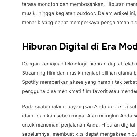
terasa monoton dan membosankan. Hiburan menari
musik, hingga kegiatan outdoor. Dalam artikel ini
menarik yang dapat memperkaya pengalaman hidu
Hiburan Digital di Era Mo
Dengan kemajuan teknologi, hiburan digital telah
Streaming film dan musik menjadi pilihan utama b
Spotify memberikan akses yang hampir tak terbat
pengguna bisa menikmati film favorit atau mend
Pada suatu malam, bayangkan Anda duduk di sof
idam-idamkan sebelumnya. Atau mungkin Anda se
untuk menemani perjalanan Anda. Hiburan digit
sebelumnya, membuat kita dapat mengakses hibu