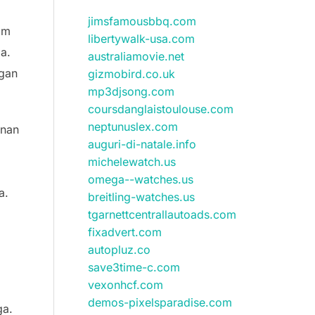
jimsfamousbbq.com
am
libertywalk-usa.com
a.
australiamovie.net
ngan
gizmobird.co.uk
mp3djsong.com
coursdanglaistoulouse.com
neptunuslex.com
anan
auguri-di-natale.info
michelewatch.us
omega--watches.us
a.
breitling-watches.us
tgarnettcentrallautoads.com
fixadvert.com
autopluz.co
save3time-c.com
vexonhcf.com
demos-pixelsparadise.com
ga.