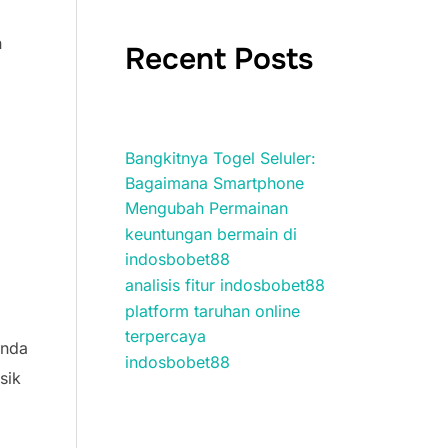
n
Recent Posts
Bangkitnya Togel Seluler:
Bagaimana Smartphone
Mengubah Permainan
keuntungan bermain di
indosbobet88
analisis fitur indosbobet88
platform taruhan online
terpercaya
Anda
indosbobet88
sik