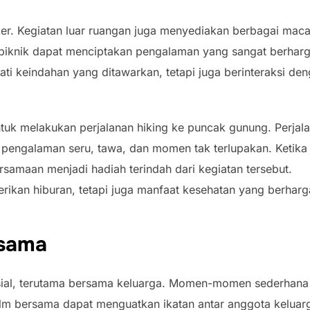
ker. Kegiatan luar ruangan juga menyediakan berbagai mac
au piknik dapat menciptakan pengalaman yang sangat berharg
ati keindahan yang ditawarkan, tetapi juga berinteraksi de
uk melakukan perjalanan hiking ke puncak gunung. Perjal
 pengalaman seru, tawa, dan momen tak terlupakan. Ketika
amaan menjadi hadiah terindah dari kegiatan tersebut.
ikan hiburan, tetapi juga manfaat kesehatan yang berharg
rsama
osial, terutama bersama keluarga. Momen-momen sederhana
lm bersama dapat menguatkan ikatan antar anggota keluar