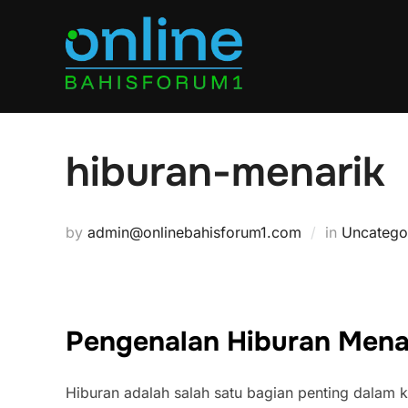
Skip
to
content
hiburan-menarik
by
admin@onlinebahisforum1.com
in
Uncatego
Pengenalan Hiburan Mena
Hiburan adalah salah satu bagian penting dalam k