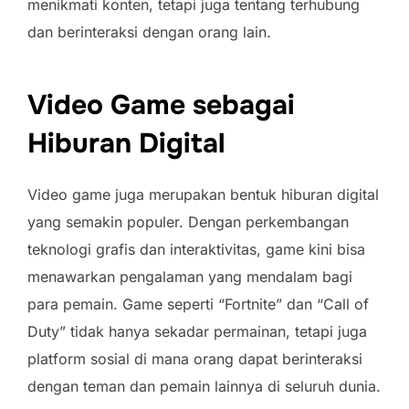
menikmati konten, tetapi juga tentang terhubung
dan berinteraksi dengan orang lain.
Video Game sebagai
Hiburan Digital
Video game juga merupakan bentuk hiburan digital
yang semakin populer. Dengan perkembangan
teknologi grafis dan interaktivitas, game kini bisa
menawarkan pengalaman yang mendalam bagi
para pemain. Game seperti “Fortnite” dan “Call of
Duty” tidak hanya sekadar permainan, tetapi juga
platform sosial di mana orang dapat berinteraksi
dengan teman dan pemain lainnya di seluruh dunia.