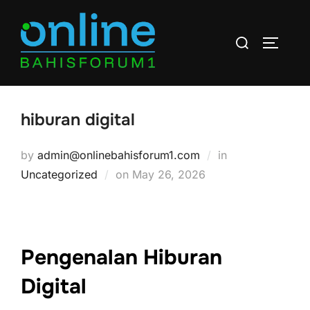
Skip
to
Search
TOGGLE
content
for:
hiburan digital
by
admin@onlinebahisforum1.com
in
Posted
Uncategorized
on
May 26, 2026
on
Pengenalan Hiburan
Digital