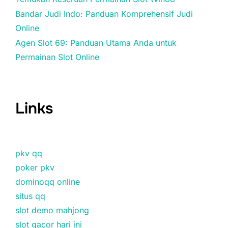
Bandar Judi Indo: Panduan Komprehensif Judi
Online
Agen Slot 69: Panduan Utama Anda untuk
Permainan Slot Online
Links
pkv qq
poker pkv
dominoqq online
situs qq
slot demo mahjong
slot gacor hari ini