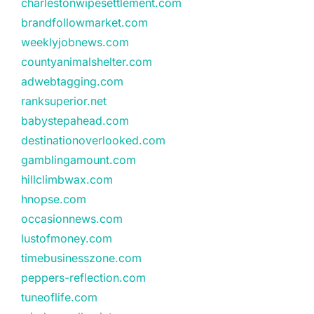
charlestonwipesettlement.com
brandfollowmarket.com
weeklyjobnews.com
countyanimalshelter.com
adwebtagging.com
ranksuperior.net
babystepahead.com
destinationoverlooked.com
gamblingamount.com
hillclimbwax.com
hnopse.com
occasionnews.com
lustofmoney.com
timebusinesszone.com
peppers-reflection.com
tuneoflife.com