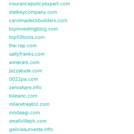
insurancepolicyexpert.com
statkeycompany.com
carolinadeckbuilders.com
topinvestingblog.com
top50tools.com
the-rep.com
saltyfranks.com
annerani.com
jazzatude.com
0022pa.com
zeroshare.info
bilesinc.com
milaretreatnz.com
modaagi.com
smallvilleph.com
galiciasuroeste.info