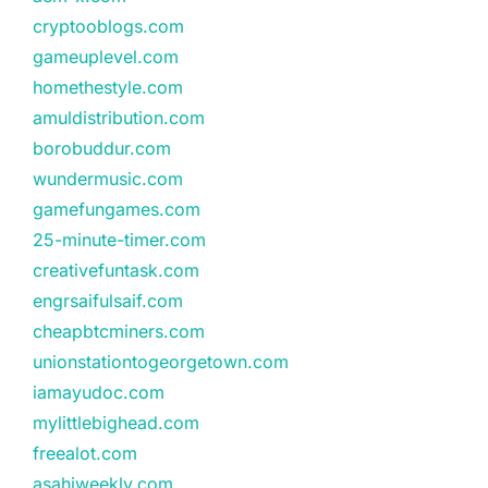
cryptooblogs.com
gameuplevel.com
homethestyle.com
amuldistribution.com
borobuddur.com
wundermusic.com
gamefungames.com
25-minute-timer.com
creativefuntask.com
engrsaifulsaif.com
cheapbtcminers.com
unionstationtogeorgetown.com
iamayudoc.com
mylittlebighead.com
freealot.com
asahiweekly.com