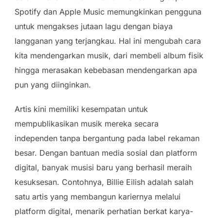
Spotify dan Apple Music memungkinkan pengguna
untuk mengakses jutaan lagu dengan biaya
langganan yang terjangkau. Hal ini mengubah cara
kita mendengarkan musik, dari membeli album fisik
hingga merasakan kebebasan mendengarkan apa
pun yang diinginkan.
Artis kini memiliki kesempatan untuk
mempublikasikan musik mereka secara
independen tanpa bergantung pada label rekaman
besar. Dengan bantuan media sosial dan platform
digital, banyak musisi baru yang berhasil meraih
kesuksesan. Contohnya, Billie Eilish adalah salah
satu artis yang membangun kariernya melalui
platform digital, menarik perhatian berkat karya-