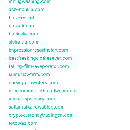
mrrugwashing.com
acb-bankia.com
flash-es.net
upshak.com
backsilo.com
siviralqq.com
impressionresorthoian.com
bestfreakingclothesever.com
falling-film-evaporator.com
sumuslawfirm.com
nursingprowriters.com
greenmountainthreadwear.com
acutedispensary.com
sattamatkanewsblog.com
cryptocurrencytradingcn.com
totowaz.com