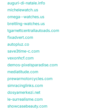
auguri-di-natale.info
michelewatch.us
omega--watches.us
breitling-watches.us
tgarnettcentrallautoads.com
fixadvert.com
autopluz.co
save3time-c.com
vexonhcf.com
demos-pixelsparadise.com
mediatitude.com
prewarmotorcycles.com
simracinglinks.com
dosyamerkezi.net
le-surrealisme.com
showcasebeauty.com