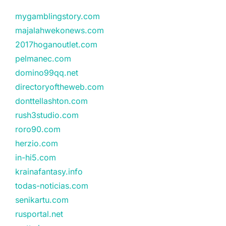
mygamblingstory.com
majalahwekonews.com
2017hoganoutlet.com
pelmanec.com
domino99qq.net
directoryoftheweb.com
donttellashton.com
rush3studio.com
roro90.com
herzio.com
in-hi5.com
krainafantasy.info
todas-noticias.com
senikartu.com
rusportal.net