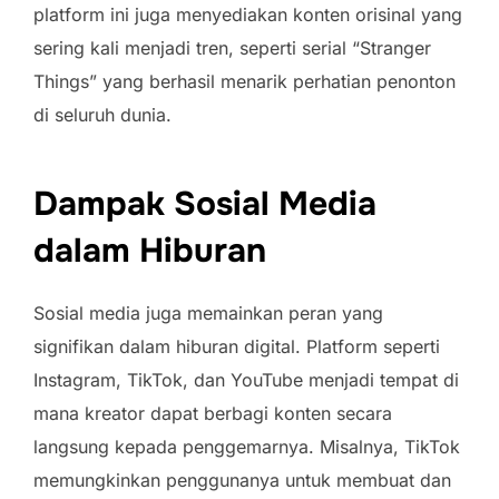
platform ini juga menyediakan konten orisinal yang
sering kali menjadi tren, seperti serial “Stranger
Things” yang berhasil menarik perhatian penonton
di seluruh dunia.
Dampak Sosial Media
dalam Hiburan
Sosial media juga memainkan peran yang
signifikan dalam hiburan digital. Platform seperti
Instagram, TikTok, dan YouTube menjadi tempat di
mana kreator dapat berbagi konten secara
langsung kepada penggemarnya. Misalnya, TikTok
memungkinkan penggunanya untuk membuat dan