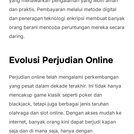
yang menawarkan pengalaman yang lebih aman
dan praktis. Pembayaran melalui metode digital
dan penerapan teknologi enkripsi membuat banyak
orang berani mencoba peruntungan mereka secara
daring.
Evolusi Perjudian Online
Perjudian online telah mengalami perkembangan
yang pesat dalam dekade terakhir. Ini tidak hanya
mencakup game klasik seperti poker dan
blackjack, tetapi juga berbagai jenis taruhan
olahraga dan slot online. Dengan akses mudah ke
internet, banyak orang kini dapat berjudi kapan
saja dan di mana saja, hanya dengan