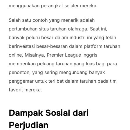
menggunakan perangkat seluler mereka.
Salah satu contoh yang menarik adalah
pertumbuhan situs taruhan olahraga. Saat ini,
banyak peluru besar dalam industri ini yang telah
berinvestasi besar-besaran dalam platform taruhan
online. Misalnya, Premier League Inggris
memberikan peluang taruhan yang luas bagi para
penonton, yang sering mengundang banyak
penggemar untuk terlibat dalam taruhan pada tim
favorit mereka.
Dampak Sosial dari
Perjudian