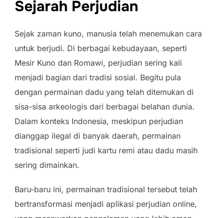
Sejarah Perjudian
Sejak zaman kuno, manusia telah menemukan cara
untuk berjudi. Di berbagai kebudayaan, seperti
Mesir Kuno dan Romawi, perjudian sering kali
menjadi bagian dari tradisi sosial. Begitu pula
dengan permainan dadu yang telah ditemukan di
sisa-sisa arkeologis dari berbagai belahan dunia.
Dalam konteks Indonesia, meskipun perjudian
dianggap ilegal di banyak daerah, permainan
tradisional seperti judi kartu remi atau dadu masih
sering dimainkan.
Baru-baru ini, permainan tradisional tersebut telah
bertransformasi menjadi aplikasi perjudian online,