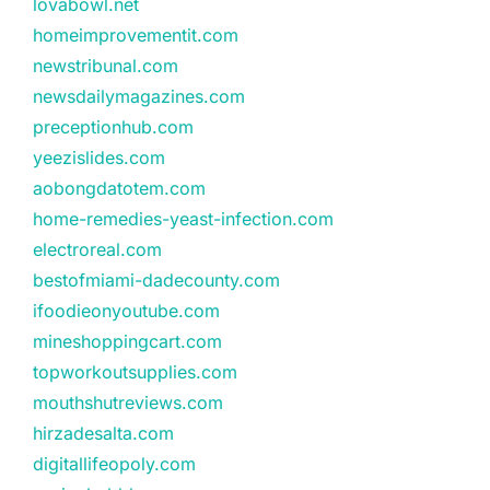
lovabowl.net
homeimprovementit.com
newstribunal.com
newsdailymagazines.com
preceptionhub.com
yeezislides.com
aobongdatotem.com
home-remedies-yeast-infection.com
electroreal.com
bestofmiami-dadecounty.com
ifoodieonyoutube.com
mineshoppingcart.com
topworkoutsupplies.com
mouthshutreviews.com
hirzadesalta.com
digitallifeopoly.com