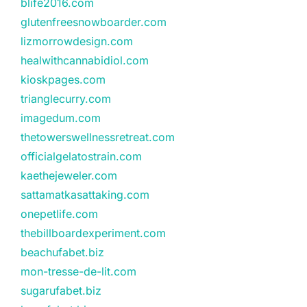
blife2016.com
glutenfreesnowboarder.com
lizmorrowdesign.com
healwithcannabidiol.com
kioskpages.com
trianglecurry.com
imagedum.com
thetowerswellnessretreat.com
officialgelatostrain.com
kaethejeweler.com
sattamatkasattaking.com
onepetlife.com
thebillboardexperiment.com
beachufabet.biz
mon-tresse-de-lit.com
sugarufabet.biz