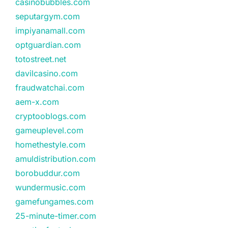
casinobubbles.com
seputargym.com
impiyanamall.com
optguardian.com
totostreet.net
davilcasino.com
fraudwatchai.com
aem-x.com
cryptooblogs.com
gameuplevel.com
homethestyle.com
amuldistribution.com
borobuddur.com
wundermusic.com
gamefungames.com
25-minute-timer.com