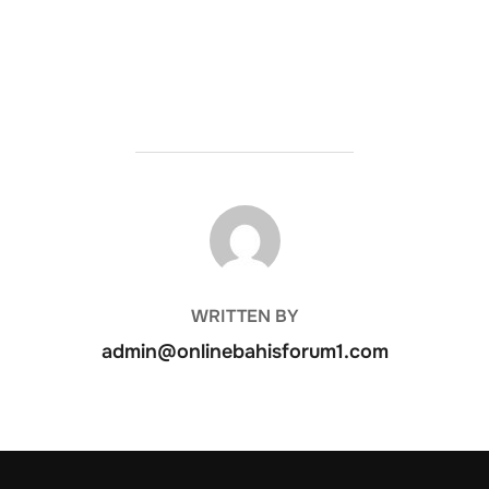
POST AUTHOR
WRITTEN BY
admin@onlinebahisforum1.com