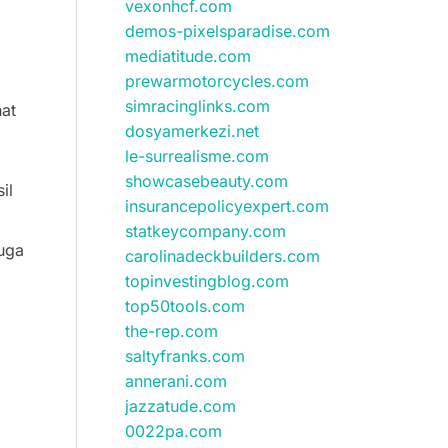
vexonhcf.com
demos-pixelsparadise.com
mediatitude.com
prewarmotorcycles.com
simracinglinks.com
at
dosyamerkezi.net
le-surrealisme.com
showcasebeauty.com
il
insurancepolicyexpert.com
statkeycompany.com
juga
carolinadeckbuilders.com
topinvestingblog.com
top50tools.com
the-rep.com
saltyfranks.com
annerani.com
jazzatude.com
0022pa.com