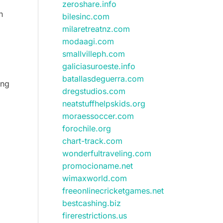
zeroshare.info
n
bilesinc.com
milaretreatnz.com
modaagi.com
smallvilleph.com
galiciasuroeste.info
batallasdeguerra.com
ang
dregstudios.com
neatstuffhelpskids.org
moraessoccer.com
forochile.org
chart-track.com
wonderfultraveling.com
promocioname.net
wimaxworld.com
freeonlinecricketgames.net
bestcashing.biz
firerestrictions.us