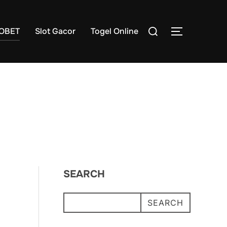
Search
OBET
Slot Gacor
Togel Online
TOGGLE S
for:
SEARCH
SEARCH