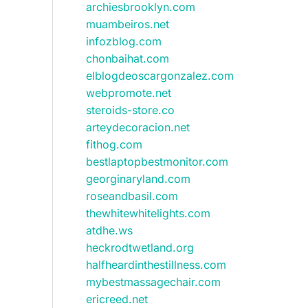
archiesbrooklyn.com
muambeiros.net
infozblog.com
chonbaihat.com
elblogdeoscargonzalez.com
webpromote.net
steroids-store.co
arteydecoracion.net
fithog.com
bestlaptopbestmonitor.com
georginaryland.com
roseandbasil.com
thewhitewhitelights.com
atdhe.ws
heckrodtwetland.org
halfheardinthestillness.com
mybestmassagechair.com
ericreed.net