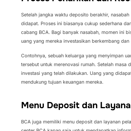
Setelah jangka waktu deposito berakhir, nasabah
didapat. Proses ini biasanya cukup sederhana dan
cabang BCA. Bagi banyak nasabah, momen ini bi
uang yang mereka investasikan berkembang dan 
Contohnya, sebuah keluarga yang menyimpan uan
tersebut untuk merenovasi rumah. Setelah masa d
investasi yang telah dilakukan. Uang yang didapat
mendukung tujuan keuangan mereka.
Menu Deposit dan Layan
BCA juga memiliki menu deposit dan layanan pel
center BCA kapan saja untuk mendapatkan informa