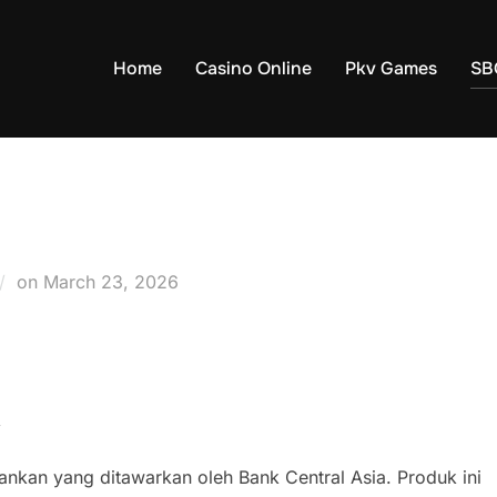
Home
Casino Online
Pkv Games
SB
Posted
on
March 23, 2026
on
nkan yang ditawarkan oleh Bank Central Asia. Produk ini