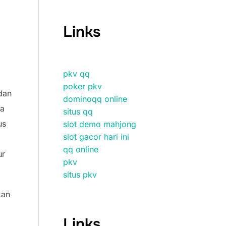
Links
pkv qq
poker pkv
dan
dominoqq online
ma
situs qq
us
slot demo mahjong
slot gacor hari ini
qq online
ur
pkv
situs pkv
kan
Links