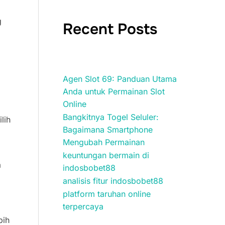
g
Recent Posts
Agen Slot 69: Panduan Utama
Anda untuk Permainan Slot
Online
Bangkitnya Togel Seluler:
lih
Bagaimana Smartphone
Mengubah Permainan
keuntungan bermain di
a
indosbobet88
analisis fitur indosbobet88
platform taruhan online
terpercaya
bih