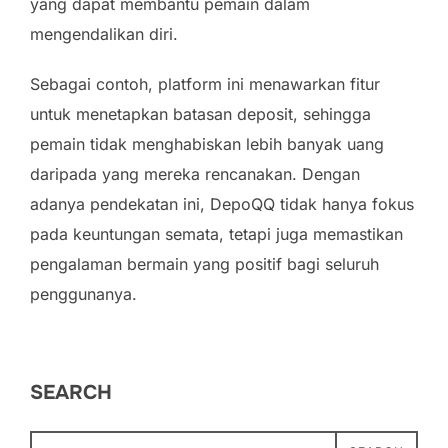
yang dapat membantu pemain dalam
mengendalikan diri.
Sebagai contoh, platform ini menawarkan fitur
untuk menetapkan batasan deposit, sehingga
pemain tidak menghabiskan lebih banyak uang
daripada yang mereka rencanakan. Dengan
adanya pendekatan ini, DepoQQ tidak hanya fokus
pada keuntungan semata, tetapi juga memastikan
pengalaman bermain yang positif bagi seluruh
penggunanya.
SEARCH