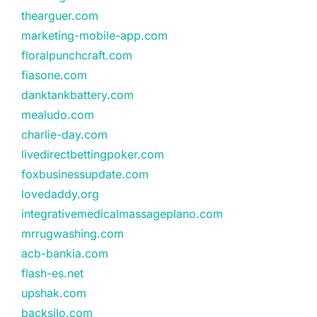
thearguer.com
marketing-mobile-app.com
floralpunchcraft.com
fiasone.com
danktankbattery.com
mealudo.com
charlie-day.com
livedirectbettingpoker.com
foxbusinessupdate.com
lovedaddy.org
integrativemedicalmassageplano.com
mrrugwashing.com
acb-bankia.com
flash-es.net
upshak.com
backsilo.com