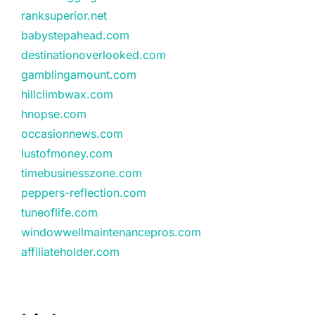
ranksuperior.net
babystepahead.com
destinationoverlooked.com
gamblingamount.com
hillclimbwax.com
hnopse.com
occasionnews.com
lustofmoney.com
timebusinesszone.com
peppers-reflection.com
tuneoflife.com
windowwellmaintenancepros.com
affiliateholder.com