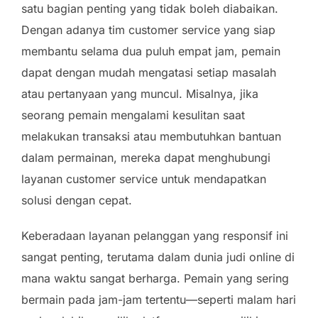
satu bagian penting yang tidak boleh diabaikan.
Dengan adanya tim customer service yang siap
membantu selama dua puluh empat jam, pemain
dapat dengan mudah mengatasi setiap masalah
atau pertanyaan yang muncul. Misalnya, jika
seorang pemain mengalami kesulitan saat
melakukan transaksi atau membutuhkan bantuan
dalam permainan, mereka dapat menghubungi
layanan customer service untuk mendapatkan
solusi dengan cepat.
Keberadaan layanan pelanggan yang responsif ini
sangat penting, terutama dalam dunia judi online di
mana waktu sangat berharga. Pemain yang sering
bermain pada jam-jam tertentu—seperti malam hari