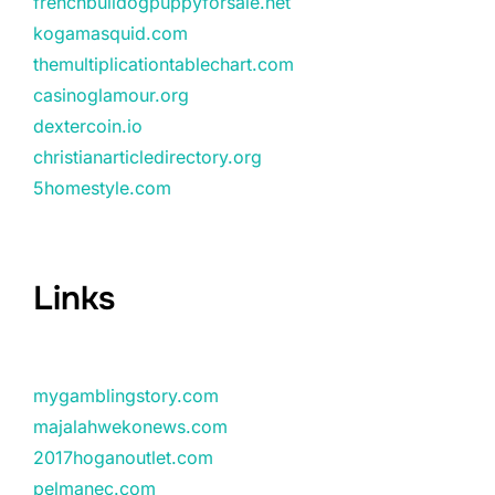
frenchbulldogpuppyforsale.net
kogamasquid.com
themultiplicationtablechart.com
casinoglamour.org
dextercoin.io
christianarticledirectory.org
5homestyle.com
Links
mygamblingstory.com
majalahwekonews.com
2017hoganoutlet.com
pelmanec.com