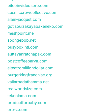
bitcoinvideospro.com
cosmiccrowcollective.com
alain-jacquet.com
gotisouizakayabakeneko.com
meshpoint.me
spongebob.net
busyboxintl.com
auttayanratchapak.com
postcoffeebarva.com
elteatromilliondollar.com
burgerkingfranchise.org
vallarpadathamma.net
realworldsize.com
teknolama.com
productforbaby.com
orb-z.com