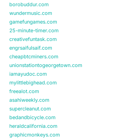
borobuddur.com
wundermusic.com
gamefungames.com
25-minute-timer.com
creativefuntask.com
engrsaifulsaif.com
cheapbtcminers.com
unionstationtogeorgetown.com
iamayudoc.com
mylittlebighead.com
freealot.com
asahiweekly.com
supercleanut.com
bedandbicycle.com
heraldcalifornia.com
graphicmonkeys.com