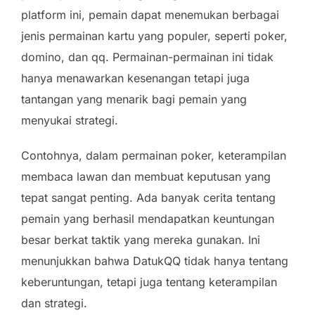
platform ini, pemain dapat menemukan berbagai
jenis permainan kartu yang populer, seperti poker,
domino, dan qq. Permainan-permainan ini tidak
hanya menawarkan kesenangan tetapi juga
tantangan yang menarik bagi pemain yang
menyukai strategi.
Contohnya, dalam permainan poker, keterampilan
membaca lawan dan membuat keputusan yang
tepat sangat penting. Ada banyak cerita tentang
pemain yang berhasil mendapatkan keuntungan
besar berkat taktik yang mereka gunakan. Ini
menunjukkan bahwa DatukQQ tidak hanya tentang
keberuntungan, tetapi juga tentang keterampilan
dan strategi.