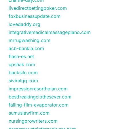
livedirectbettingpoker.com
foxbusinessupdate.com
lovedaddy.org
integrativemedicalmassageplano.com
mrrugwashing.com
acb-bankia.com
flash-es.net
upshak.com
backsilo.com
siviralqq.com
impressionresorthoian.com
bestfreakingclothesever.com
falling-film-evaporator.com
sumuslawfirm.com
nursingprowriters.com
greenmountainthreadwear.com