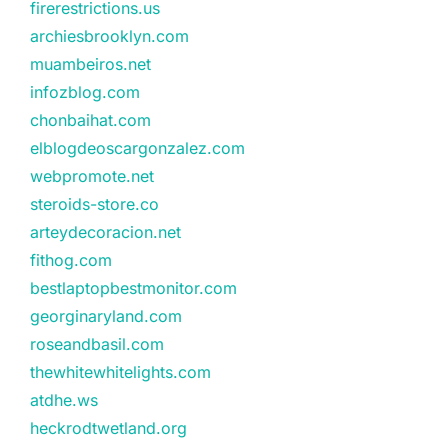
firerestrictions.us
archiesbrooklyn.com
muambeiros.net
infozblog.com
chonbaihat.com
elblogdeoscargonzalez.com
webpromote.net
steroids-store.co
arteydecoracion.net
fithog.com
bestlaptopbestmonitor.com
georginaryland.com
roseandbasil.com
thewhitewhitelights.com
atdhe.ws
heckrodtwetland.org