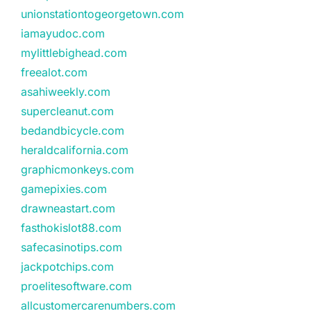
unionstationtogeorgetown.com
iamayudoc.com
mylittlebighead.com
freealot.com
asahiweekly.com
supercleanut.com
bedandbicycle.com
heraldcalifornia.com
graphicmonkeys.com
gamepixies.com
drawneastart.com
fasthokislot88.com
safecasinotips.com
jackpotchips.com
proelitesoftware.com
allcustomercarenumbers.com