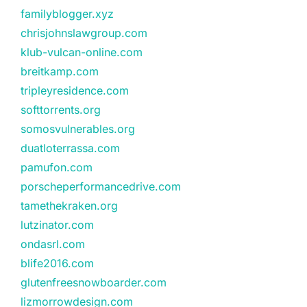
familyblogger.xyz
chrisjohnslawgroup.com
klub-vulcan-online.com
breitkamp.com
tripleyresidence.com
softtorrents.org
somosvulnerables.org
duatloterrassa.com
pamufon.com
porscheperformancedrive.com
tamethekraken.org
lutzinator.com
ondasrl.com
blife2016.com
glutenfreesnowboarder.com
lizmorrowdesign.com