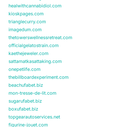
healwithcannabidiol.com
kioskpages.com
trianglecurry.com
imagedum.com
thetowerswellnessretreat.com
officialgelatostrain.com
kaethejeweler.com
sattamatkasattaking.com
onepetlife.com
thebillboardexperiment.com
beachufabet.biz
mon-tresse-de-lit.com
sugarufabet.biz
boxufabet.biz
topgearautoservices.net
figurine-jouet.com