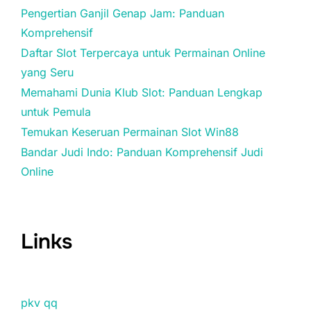
Pengertian Ganjil Genap Jam: Panduan
Komprehensif
Daftar Slot Terpercaya untuk Permainan Online
yang Seru
Memahami Dunia Klub Slot: Panduan Lengkap
untuk Pemula
Temukan Keseruan Permainan Slot Win88
Bandar Judi Indo: Panduan Komprehensif Judi
Online
Links
pkv qq