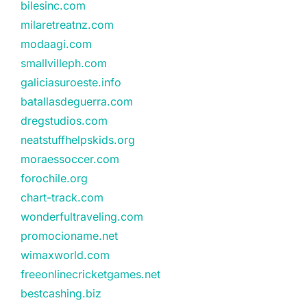
bilesinc.com
milaretreatnz.com
modaagi.com
smallvilleph.com
galiciasuroeste.info
batallasdeguerra.com
dregstudios.com
neatstuffhelpskids.org
moraessoccer.com
forochile.org
chart-track.com
wonderfultraveling.com
promocioname.net
wimaxworld.com
freeonlinecricketgames.net
bestcashing.biz