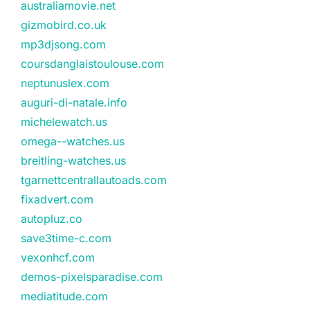
australiamovie.net
gizmobird.co.uk
mp3djsong.com
coursdanglaistoulouse.com
neptunuslex.com
auguri-di-natale.info
michelewatch.us
omega--watches.us
breitling-watches.us
tgarnettcentrallautoads.com
fixadvert.com
autopluz.co
save3time-c.com
vexonhcf.com
demos-pixelsparadise.com
mediatitude.com