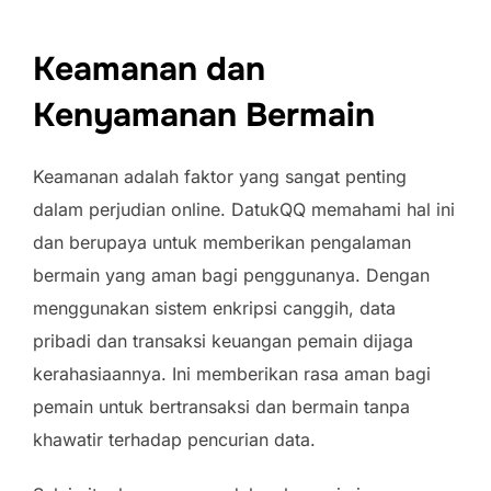
Keamanan dan
Kenyamanan Bermain
Keamanan adalah faktor yang sangat penting
dalam perjudian online. DatukQQ memahami hal ini
dan berupaya untuk memberikan pengalaman
bermain yang aman bagi penggunanya. Dengan
menggunakan sistem enkripsi canggih, data
pribadi dan transaksi keuangan pemain dijaga
kerahasiaannya. Ini memberikan rasa aman bagi
pemain untuk bertransaksi dan bermain tanpa
khawatir terhadap pencurian data.