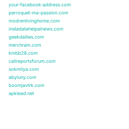
your-facebook-address.com
perroquet-ma-passion.com
modrenlivinghome.com
instadatahelpainews.com
geekdailies.com
merchrain.com
kmbb28.com
callreportsforum.com
sokmilya.com
abyluny.com
boomjavtrk.com
apklead.net