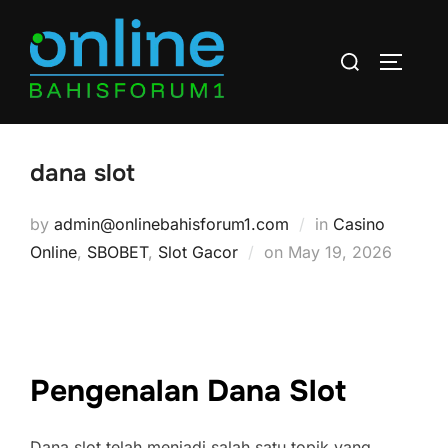
Skip
to
Search
TOGGLE
content
for:
dana slot
by
admin@onlinebahisforum1.com
in
Casino
Posted
Online
,
SBOBET
,
Slot Gacor
on
May 19, 2026
on
Pengenalan Dana Slot
Dana slot telah menjadi salah satu topik yang