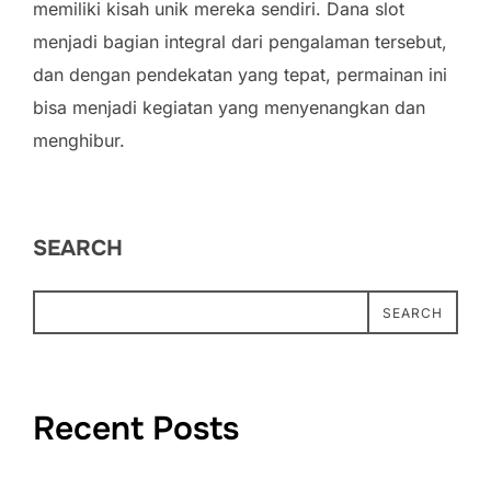
memiliki kisah unik mereka sendiri. Dana slot
menjadi bagian integral dari pengalaman tersebut,
dan dengan pendekatan yang tepat, permainan ini
bisa menjadi kegiatan yang menyenangkan dan
menghibur.
SEARCH
SEARCH
Recent Posts