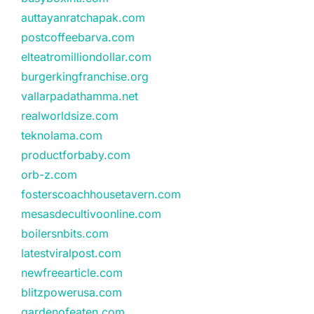
auttayanratchapak.com
postcoffeebarva.com
elteatromilliondollar.com
burgerkingfranchise.org
vallarpadathamma.net
realworldsize.com
teknolama.com
productforbaby.com
orb-z.com
fosterscoachhousetavern.com
mesasdecultivoonline.com
boilersnbits.com
latestviralpost.com
newfreearticle.com
blitzpowerusa.com
gardenofeaten.com