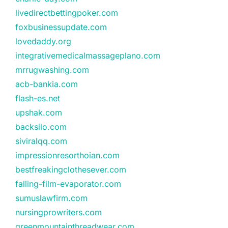
livedirectbettingpoker.com
foxbusinessupdate.com
lovedaddy.org
integrativemedicalmassageplano.com
mrrugwashing.com
acb-bankia.com
flash-es.net
upshak.com
backsilo.com
siviralqq.com
impressionresorthoian.com
bestfreakingclothesever.com
falling-film-evaporator.com
sumuslawfirm.com
nursingprowriters.com
greenmountainthreadwear.com