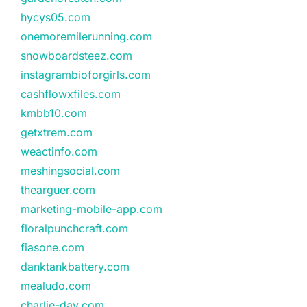
hycys05.com
onemoremilerunning.com
snowboardsteez.com
instagrambioforgirls.com
cashflowxfiles.com
kmbb10.com
getxtrem.com
weactinfo.com
meshingsocial.com
thearguer.com
marketing-mobile-app.com
floralpunchcraft.com
fiasone.com
danktankbattery.com
mealudo.com
charlie-day.com