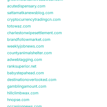
acutedispensary.com
sattamatkanewsblog.com
cryptocurrencytradingcn.com
totowaz.com
charlestonwipesettlement.com
brandfollowmarket.com
weeklyjobnews.com
countyanimalshelter.com
adwebtagging.com
ranksuperior.net
babystepahead.com
destinationoverlooked.com
gamblingamount.com
hillclimbwax.com
hnopse.com
occasionnews.com