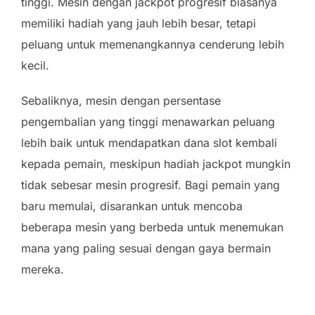
tinggi. Mesin dengan jackpot progresif biasanya
memiliki hadiah yang jauh lebih besar, tetapi
peluang untuk memenangkannya cenderung lebih
kecil.
Sebaliknya, mesin dengan persentase
pengembalian yang tinggi menawarkan peluang
lebih baik untuk mendapatkan dana slot kembali
kepada pemain, meskipun hadiah jackpot mungkin
tidak sebesar mesin progresif. Bagi pemain yang
baru memulai, disarankan untuk mencoba
beberapa mesin yang berbeda untuk menemukan
mana yang paling sesuai dengan gaya bermain
mereka.