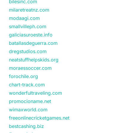
bilesinc.com
milaretreatnz.com
modaagi.com
smallvilleph.com
galiciasuroeste.info
batallasdeguerra.com
dregstudios.com
neatstuffhelpskids.org
moraessoccer.com
forochile.org
chart-track.com
wonderfultraveling.com
promocioname.net
wimaxworld.com
freeonlinecricketgames.net
bestcashing.biz