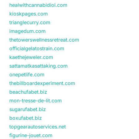
healwithcannabidiol.com
kioskpages.com
trianglecurry.com
imagedum.com
thetowerswellnessretreat.com
officialgelatostrain.com
kaethejeweler.com
sattamatkasattaking.com
onepetlife.com
thebillboardexperiment.com
beachufabet.biz
mon-tresse-de-lit.com
sugarufabet.biz
boxufabet.biz
topgearautoservices.net
figurine-jouet.com