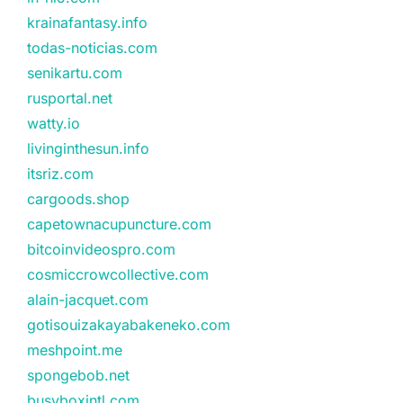
krainafantasy.info
todas-noticias.com
senikartu.com
rusportal.net
watty.io
livinginthesun.info
itsriz.com
cargoods.shop
capetownacupuncture.com
bitcoinvideospro.com
cosmiccrowcollective.com
alain-jacquet.com
gotisouizakayabakeneko.com
meshpoint.me
spongebob.net
busyboxintl.com