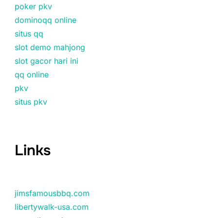
poker pkv
dominoqq online
situs qq
slot demo mahjong
slot gacor hari ini
qq online
pkv
situs pkv
Links
jimsfamousbbq.com
libertywalk-usa.com