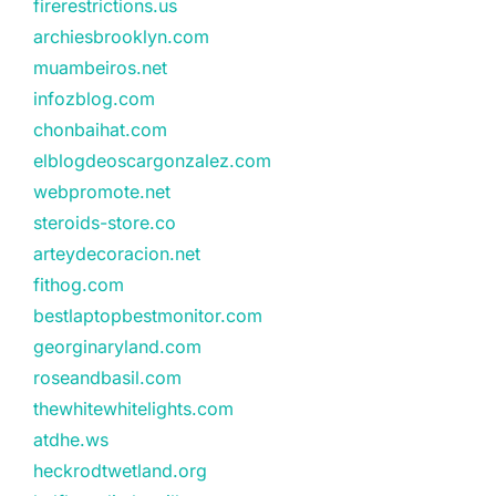
firerestrictions.us
archiesbrooklyn.com
muambeiros.net
infozblog.com
chonbaihat.com
elblogdeoscargonzalez.com
webpromote.net
steroids-store.co
arteydecoracion.net
fithog.com
bestlaptopbestmonitor.com
georginaryland.com
roseandbasil.com
thewhitewhitelights.com
atdhe.ws
heckrodtwetland.org