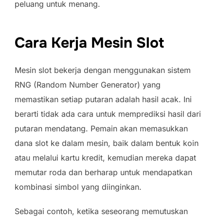
peluang untuk menang.
Cara Kerja Mesin Slot
Mesin slot bekerja dengan menggunakan sistem
RNG (Random Number Generator) yang
memastikan setiap putaran adalah hasil acak. Ini
berarti tidak ada cara untuk memprediksi hasil dari
putaran mendatang. Pemain akan memasukkan
dana slot ke dalam mesin, baik dalam bentuk koin
atau melalui kartu kredit, kemudian mereka dapat
memutar roda dan berharap untuk mendapatkan
kombinasi simbol yang diinginkan.
Sebagai contoh, ketika seseorang memutuskan