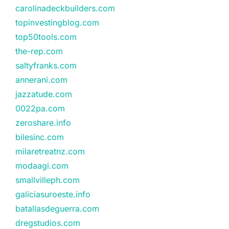
carolinadeckbuilders.com
topinvestingblog.com
top50tools.com
the-rep.com
saltyfranks.com
annerani.com
jazzatude.com
0022pa.com
zeroshare.info
bilesinc.com
milaretreatnz.com
modaagi.com
smallvilleph.com
galiciasuroeste.info
batallasdeguerra.com
dregstudios.com