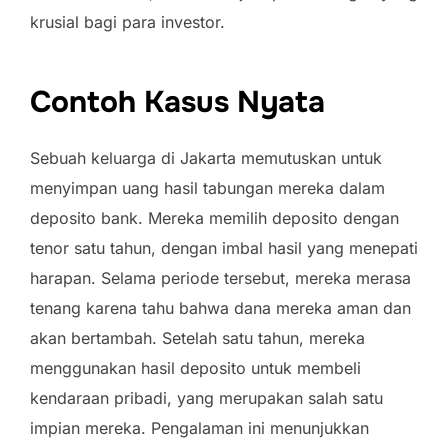
krusial bagi para investor.
Contoh Kasus Nyata
Sebuah keluarga di Jakarta memutuskan untuk
menyimpan uang hasil tabungan mereka dalam
deposito bank. Mereka memilih deposito dengan
tenor satu tahun, dengan imbal hasil yang menepati
harapan. Selama periode tersebut, mereka merasa
tenang karena tahu bahwa dana mereka aman dan
akan bertambah. Setelah satu tahun, mereka
menggunakan hasil deposito untuk membeli
kendaraan pribadi, yang merupakan salah satu
impian mereka. Pengalaman ini menunjukkan