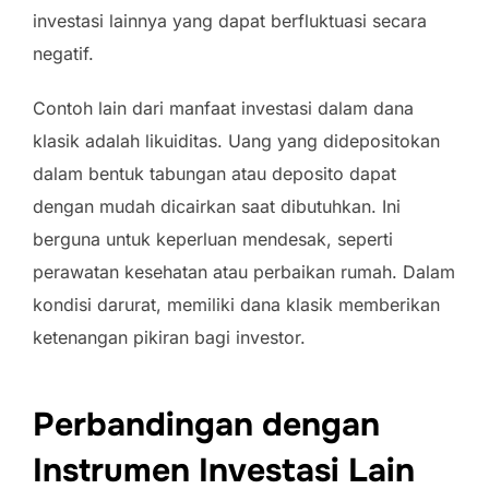
investasi lainnya yang dapat berfluktuasi secara
negatif.
Contoh lain dari manfaat investasi dalam dana
klasik adalah likuiditas. Uang yang didepositokan
dalam bentuk tabungan atau deposito dapat
dengan mudah dicairkan saat dibutuhkan. Ini
berguna untuk keperluan mendesak, seperti
perawatan kesehatan atau perbaikan rumah. Dalam
kondisi darurat, memiliki dana klasik memberikan
ketenangan pikiran bagi investor.
Perbandingan dengan
Instrumen Investasi Lain