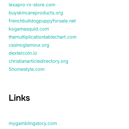
lexapro-rx-store.com
buyskincareproducts.org
frenchbulldogpuppyforsale.net
kogamasquid.com
themultiplicationtablechart.com
casinoglamour.org
dextercoin.io
christianarticledirectory.org
5homestyle.com
Links
mygamblingstory.com