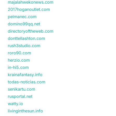
majalahwekonews.com
2017hoganoutlet.com
pelmanec.com
domino99qq.net
directoryoftheweb.com
donttellashton.com
rush3studio.com
roro90.com
herzio.com
in-hi5.com
krainafantasy.info
todas-noticias.com
senikartu.com
rusportal.net
watty.io
livinginthesun.info