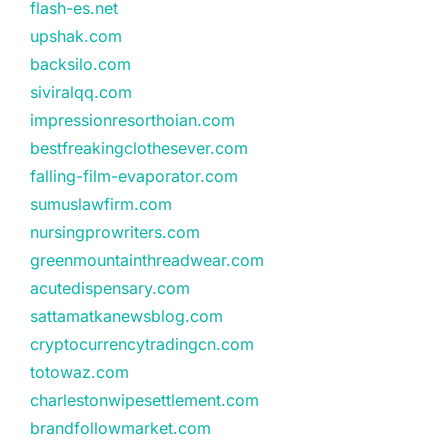
flash-es.net
upshak.com
backsilo.com
siviralqq.com
impressionresorthoian.com
bestfreakingclothesever.com
falling-film-evaporator.com
sumuslawfirm.com
nursingprowriters.com
greenmountainthreadwear.com
acutedispensary.com
sattamatkanewsblog.com
cryptocurrencytradingcn.com
totowaz.com
charlestonwipesettlement.com
brandfollowmarket.com