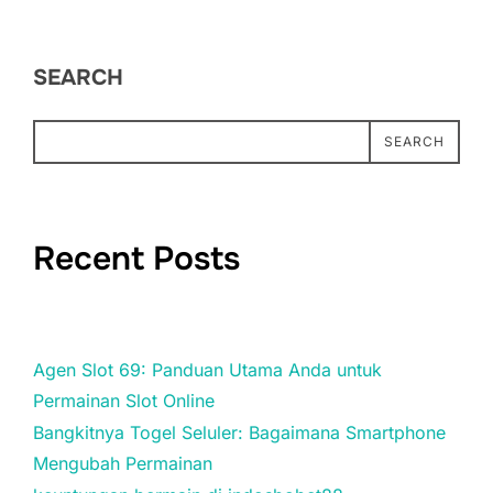
SEARCH
SEARCH
Recent Posts
Agen Slot 69: Panduan Utama Anda untuk
Permainan Slot Online
Bangkitnya Togel Seluler: Bagaimana Smartphone
Mengubah Permainan