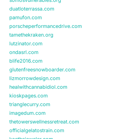
duatloterrassa.com
pamufon.com
porscheperformancedrive.com
tamethekraken.org
lutzinator.com
ondasrl.com
blife2016.com
glutenfreesnowboarder.com
lizmorrowdesign.com
healwithcannabidiol.com
kioskpages.com
trianglecurry.com
imagedum.com
thetowerswellnessretreat.com
officialgelatostrain.com
kaethejeweler.com