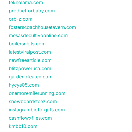
teknolama.com
productforbaby.com
orb-z.com
fosterscoachhousetavern.com
mesasdecultivoonline.com
boilersnbits.com
latestviralpost.com
newfreearticle.com
blitzpowerusa.com
gardenofeaten.com
hycys05.com
onemoremilerunning.com
snowboardsteez.com
instagrambioforgirls.com
cashflowxfiles.com
kmbb10.com