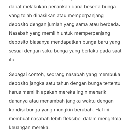
dapat melakukan penarikan dana beserta bunga
yang telah dihasilkan atau memperpanjang
deposito dengan jumlah yang sama atau berbeda.
Nasabah yang memilih untuk memperpanjang
deposito biasanya mendapatkan bunga baru yang
sesuai dengan suku bunga yang berlaku pada saat
itu.
Sebagai contoh, seorang nasabah yang membuka
deposito jangka satu tahun dengan bunga tertentu
harus memilih apakah mereka ingin menarik
dananya atau menambah jangka waktu dengan
kondisi bunga yang mungkin berubah. Hal ini
membuat nasabah lebih fleksibel dalam mengelola
keuangan mereka.