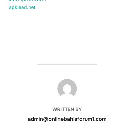
apklead.net
POST AUTHOR
WRITTEN BY
admin@onlinebahisforum1.com