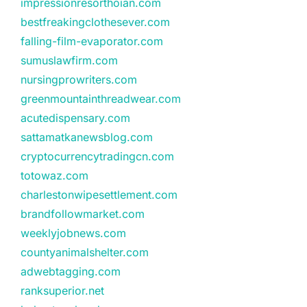
impressionresorthoian.com
bestfreakingclothesever.com
falling-film-evaporator.com
sumuslawfirm.com
nursingprowriters.com
greenmountainthreadwear.com
acutedispensary.com
sattamatkanewsblog.com
cryptocurrencytradingcn.com
totowaz.com
charlestonwipesettlement.com
brandfollowmarket.com
weeklyjobnews.com
countyanimalshelter.com
adwebtagging.com
ranksuperior.net