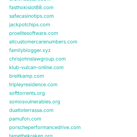
fasthokislot88.com
safecasinotips.com
jackpotchips.com
proelitesoftware.com
allcustomercarenumbers.com
familyblogger.xyz
chrisjohnslawgroup.com
klub-vulcan-online.com
breitkamp.com
tripleyresidence.com
softtorrents.org
somosvulnerables.org
duatloterrassa.com
pamufon.com
porscheperformancedrive.com
tamethekraken.org