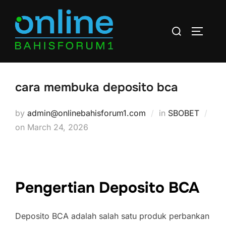
Skip
to
Search
TOGGLE
content
for:
cara membuka deposito bca
by
admin@onlinebahisforum1.com
in
SBOBET
Posted
on
March 24, 2026
on
Pengertian Deposito BCA
Deposito BCA adalah salah satu produk perbankan