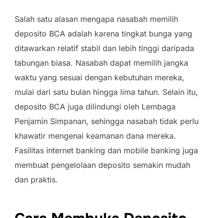
Salah satu alasan mengapa nasabah memilih
deposito BCA adalah karena tingkat bunga yang
ditawarkan relatif stabil dan lebih tinggi daripada
tabungan biasa. Nasabah dapat memilih jangka
waktu yang sesuai dengan kebutuhan mereka,
mulai dari satu bulan hingga lima tahun. Selain itu,
deposito BCA juga dilindungi oleh Lembaga
Penjamin Simpanan, sehingga nasabah tidak perlu
khawatir mengenai keamanan dana mereka.
Fasilitas internet banking dan mobile banking juga
membuat pengelolaan deposito semakin mudah
dan praktis.