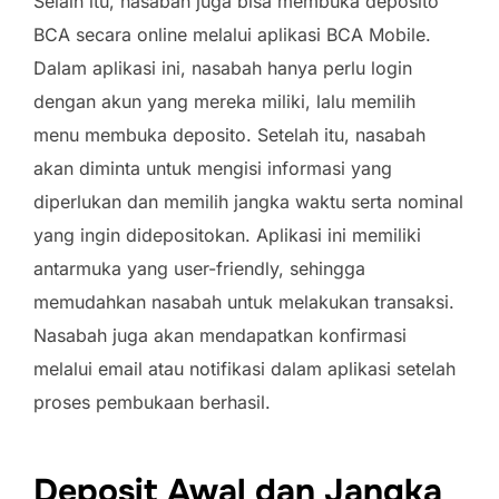
Selain itu, nasabah juga bisa membuka deposito
BCA secara online melalui aplikasi BCA Mobile.
Dalam aplikasi ini, nasabah hanya perlu login
dengan akun yang mereka miliki, lalu memilih
menu membuka deposito. Setelah itu, nasabah
akan diminta untuk mengisi informasi yang
diperlukan dan memilih jangka waktu serta nominal
yang ingin didepositokan. Aplikasi ini memiliki
antarmuka yang user-friendly, sehingga
memudahkan nasabah untuk melakukan transaksi.
Nasabah juga akan mendapatkan konfirmasi
melalui email atau notifikasi dalam aplikasi setelah
proses pembukaan berhasil.
Deposit Awal dan Jangka