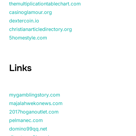
themultiplicationtablechart.com
casinoglamour.org
dextercoin.io
christianarticledirectory.org
5homestyle.com
Links
mygamblingstory.com
majalahwekonews.com
2017hoganoutlet.com
pelmanec.com
domino99qq.net