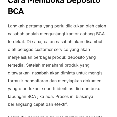
Cara Membuka Deposito
BCA
Langkah pertama yang perlu dilakukan oleh calon
nasabah adalah mengunjungi kantor cabang BCA
terdekat. Di sana, calon nasabah akan disambut
oleh petugas customer service yang akan
menjelaskan berbagai produk deposito yang
tersedia. Setelah memahami produk yang
ditawarkan, nasabah akan diminta untuk mengisi
formulir pendaftaran dan menyiapkan dokumen
yang diperlukan, seperti identitas diri dan buku
tabungan BCA jika ada. Proses ini biasanya
berlangsung cepat dan efektif.