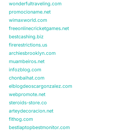
wonderfultraveling.com
promocioname.net
wimaxworld.com
freeonlinecricketgames.net
bestcashing.biz
firerestrictions.us
archiesbrooklyn.com
muambeiros.net
infozblog.com
chonbaihat.com
elblogdeoscargonzalez.com
webpromote.net
steroids-store.co
arteydecoracion.net
fithog.com
bestlaptopbestmonitor.com