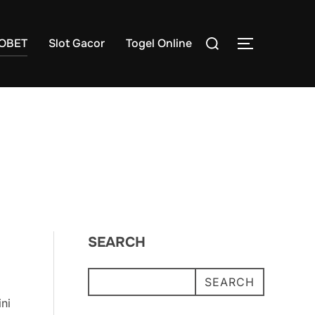
Search
OBET
Slot Gacor
Togel Online
TOGGLE S
for:
SEARCH
SEARCH
ni