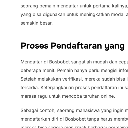
seorang pemain mendaftar untuk pertama kaliny
yang bisa digunakan untuk meningkatkan modal 
semakin besar.
Proses Pendaftaran yang
Mendaftar di Bosbobet sangatlah mudah dan cepa
beberapa menit. Pemain hanya perlu mengisi info
Setelah melakukan verifikasi, mereka sudah bisa
tersedia. Keterjangkauan proses pendaftaran in
merasa ragu untuk mencoba taruhan online.
Sebagai contoh, seorang mahasiswa yang ingin m
mendaftarkan diri di Bosbobet tanpa harus mem
mereka bisa segera menikmati berbagai permaina