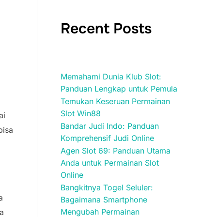
Recent Posts
Memahami Dunia Klub Slot:
Panduan Lengkap untuk Pemula
Temukan Keseruan Permainan
Slot Win88
ai
Bandar Judi Indo: Panduan
bisa
Komprehensif Judi Online
Agen Slot 69: Panduan Utama
Anda untuk Permainan Slot
Online
Bangkitnya Togel Seluler:
a
Bagaimana Smartphone
Mengubah Permainan
ka