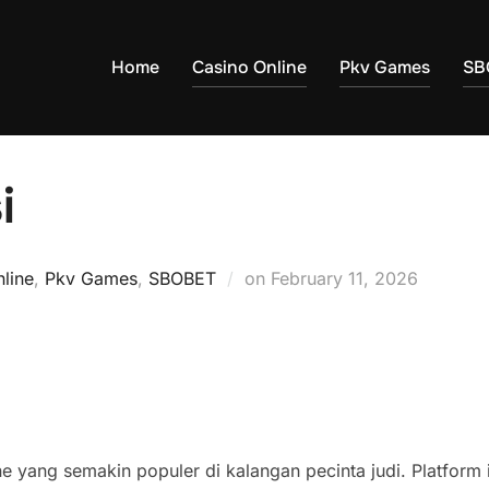
Home
Casino Online
Pkv Games
SB
i
Posted
line
,
Pkv Games
,
SBOBET
on
February 11, 2026
on
e yang semakin populer di kalangan pecinta judi. Platform i