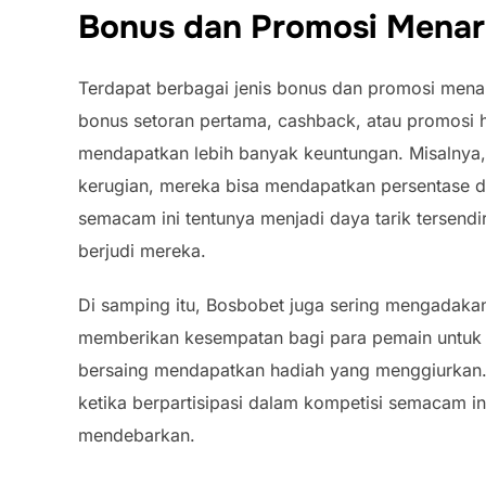
Bonus dan Promosi Menar
Terdapat berbagai jenis bonus dan promosi menar
bonus setoran pertama, cashback, atau promosi
mendapatkan lebih banyak keuntungan. Misalnya,
kerugian, mereka bisa mendapatkan persentase d
semacam ini tentunya menjadi daya tarik tersen
berjudi mereka.
Di samping itu, Bosbobet juga sering mengadakan
memberikan kesempatan bagi para pemain untuk 
bersaing mendapatkan hadiah yang menggiurkan
ketika berpartisipasi dalam kompetisi semacam 
mendebarkan.