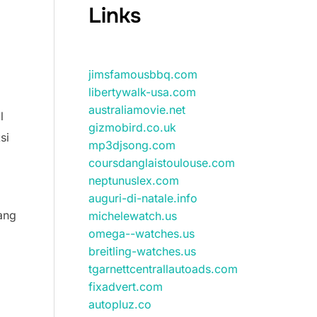
Links
jimsfamousbbq.com
libertywalk-usa.com
australiamovie.net
l
gizmobird.co.uk
si
mp3djsong.com
coursdanglaistoulouse.com
neptunuslex.com
auguri-di-natale.info
ang
michelewatch.us
omega--watches.us
breitling-watches.us
tgarnettcentrallautoads.com
fixadvert.com
autopluz.co