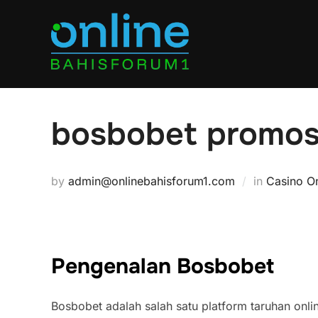
Skip
to
content
bosbobet promos
by
admin@onlinebahisforum1.com
in
Casino On
Pengenalan Bosbobet
Bosbobet adalah salah satu platform taruhan onlin