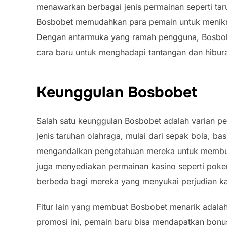
menawarkan berbagai jenis permainan seperti tar
Bosbobet memudahkan para pemain untuk menikm
Dengan antarmuka yang ramah pengguna, Bosbobe
cara baru untuk menghadapi tantangan dan hibur
Keunggulan Bosbobet
Salah satu keunggulan Bosbobet adalah varian 
jenis taruhan olahraga, mulai dari sepak bola, ba
mengandalkan pengetahuan mereka untuk membuat 
juga menyediakan permainan kasino seperti poker
berbeda bagi mereka yang menyukai perjudian ka
Fitur lain yang membuat Bosbobet menarik adala
promosi ini, pemain baru bisa mendapatkan bonus