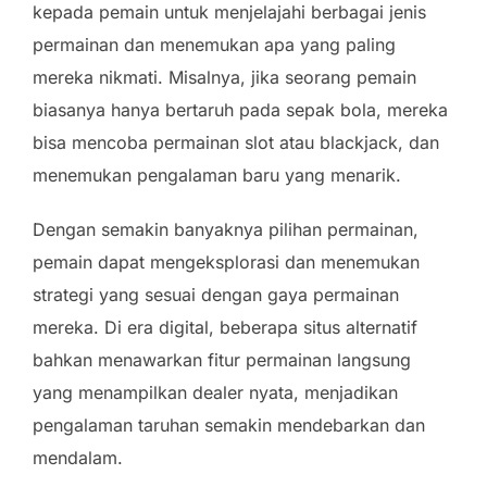
kepada pemain untuk menjelajahi berbagai jenis
permainan dan menemukan apa yang paling
mereka nikmati. Misalnya, jika seorang pemain
biasanya hanya bertaruh pada sepak bola, mereka
bisa mencoba permainan slot atau blackjack, dan
menemukan pengalaman baru yang menarik.
Dengan semakin banyaknya pilihan permainan,
pemain dapat mengeksplorasi dan menemukan
strategi yang sesuai dengan gaya permainan
mereka. Di era digital, beberapa situs alternatif
bahkan menawarkan fitur permainan langsung
yang menampilkan dealer nyata, menjadikan
pengalaman taruhan semakin mendebarkan dan
mendalam.