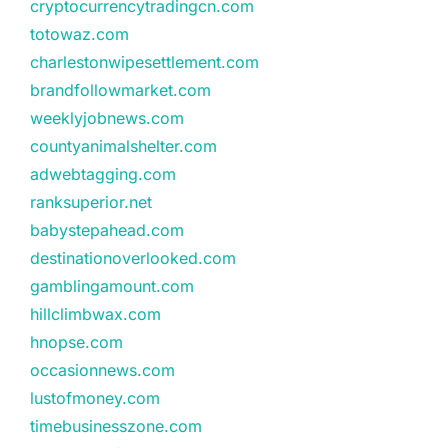
cryptocurrencytradingcn.com
totowaz.com
charlestonwipesettlement.com
brandfollowmarket.com
weeklyjobnews.com
countyanimalshelter.com
adwebtagging.com
ranksuperior.net
babystepahead.com
destinationoverlooked.com
gamblingamount.com
hillclimbwax.com
hnopse.com
occasionnews.com
lustofmoney.com
timebusinesszone.com