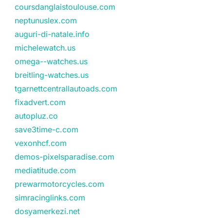
coursdanglaistoulouse.com
neptunuslex.com
auguri-di-natale.info
michelewatch.us
omega--watches.us
breitling-watches.us
tgarnettcentrallautoads.com
fixadvert.com
autopluz.co
save3time-c.com
vexonhcf.com
demos-pixelsparadise.com
mediatitude.com
prewarmotorcycles.com
simracinglinks.com
dosyamerkezi.net