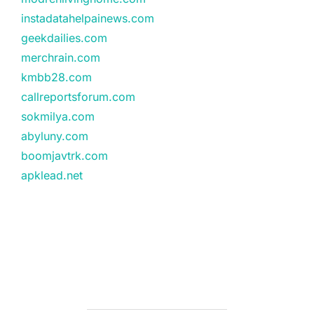
instadatahelpainews.com
geekdailies.com
merchrain.com
kmbb28.com
callreportsforum.com
sokmilya.com
abyluny.com
boomjavtrk.com
apklead.net