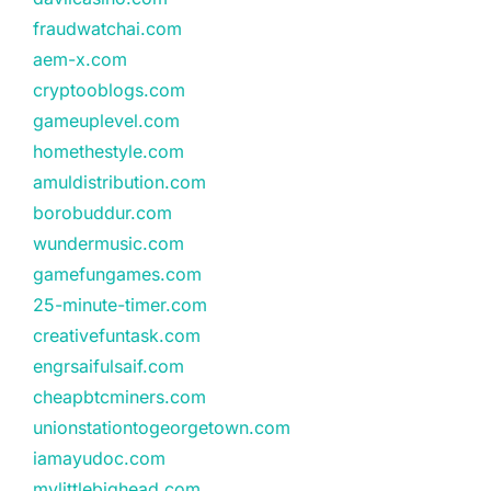
fraudwatchai.com
aem-x.com
cryptooblogs.com
gameuplevel.com
homethestyle.com
amuldistribution.com
borobuddur.com
wundermusic.com
gamefungames.com
25-minute-timer.com
creativefuntask.com
engrsaifulsaif.com
cheapbtcminers.com
unionstationtogeorgetown.com
iamayudoc.com
mylittlebighead.com