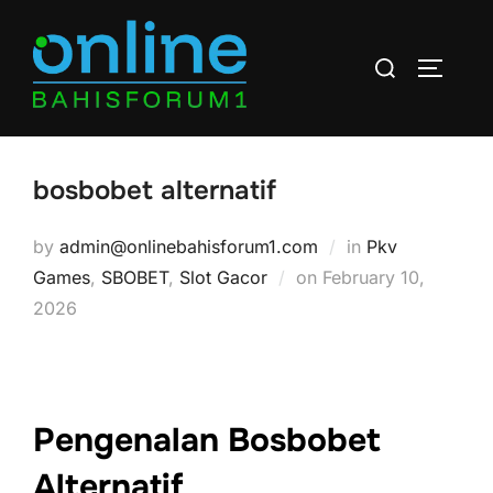
Skip
to
Search
TOGGLE
content
for:
bosbobet alternatif
by
admin@onlinebahisforum1.com
in
Pkv
Posted
Games
,
SBOBET
,
Slot Gacor
on
February 10,
on
2026
Pengenalan Bosbobet
Alternatif