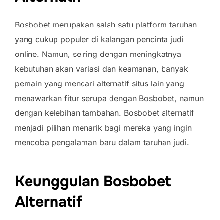
Bosbobet merupakan salah satu platform taruhan
yang cukup populer di kalangan pencinta judi
online. Namun, seiring dengan meningkatnya
kebutuhan akan variasi dan keamanan, banyak
pemain yang mencari alternatif situs lain yang
menawarkan fitur serupa dengan Bosbobet, namun
dengan kelebihan tambahan. Bosbobet alternatif
menjadi pilihan menarik bagi mereka yang ingin
mencoba pengalaman baru dalam taruhan judi.
Keunggulan Bosbobet
Alternatif