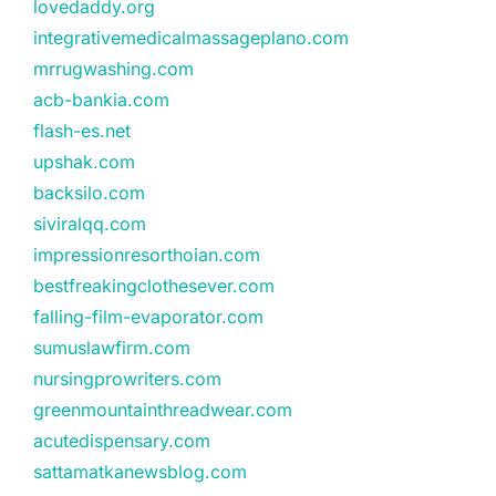
lovedaddy.org
integrativemedicalmassageplano.com
mrrugwashing.com
acb-bankia.com
flash-es.net
upshak.com
backsilo.com
siviralqq.com
impressionresorthoian.com
bestfreakingclothesever.com
falling-film-evaporator.com
sumuslawfirm.com
nursingprowriters.com
greenmountainthreadwear.com
acutedispensary.com
sattamatkanewsblog.com