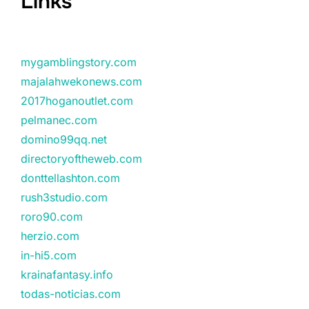
Links
mygamblingstory.com
majalahwekonews.com
2017hoganoutlet.com
pelmanec.com
domino99qq.net
directoryoftheweb.com
donttellashton.com
rush3studio.com
roro90.com
herzio.com
in-hi5.com
krainafantasy.info
todas-noticias.com