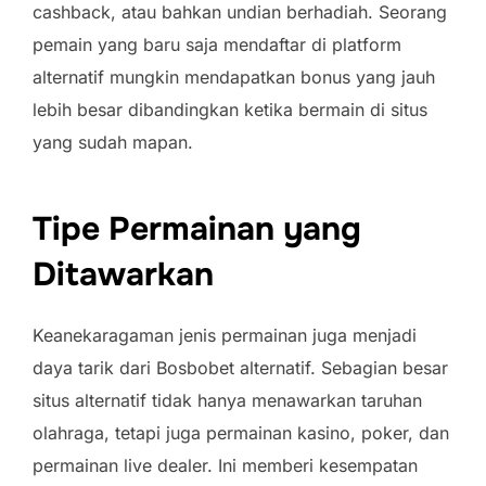
cashback, atau bahkan undian berhadiah. Seorang
pemain yang baru saja mendaftar di platform
alternatif mungkin mendapatkan bonus yang jauh
lebih besar dibandingkan ketika bermain di situs
yang sudah mapan.
Tipe Permainan yang
Ditawarkan
Keanekaragaman jenis permainan juga menjadi
daya tarik dari Bosbobet alternatif. Sebagian besar
situs alternatif tidak hanya menawarkan taruhan
olahraga, tetapi juga permainan kasino, poker, dan
permainan live dealer. Ini memberi kesempatan