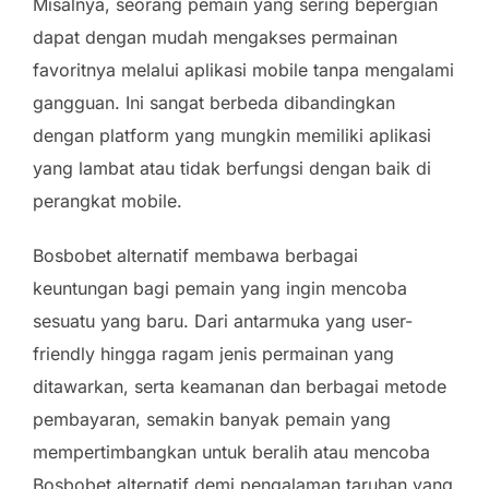
Misalnya, seorang pemain yang sering bepergian
dapat dengan mudah mengakses permainan
favoritnya melalui aplikasi mobile tanpa mengalami
gangguan. Ini sangat berbeda dibandingkan
dengan platform yang mungkin memiliki aplikasi
yang lambat atau tidak berfungsi dengan baik di
perangkat mobile.
Bosbobet alternatif membawa berbagai
keuntungan bagi pemain yang ingin mencoba
sesuatu yang baru. Dari antarmuka yang user-
friendly hingga ragam jenis permainan yang
ditawarkan, serta keamanan dan berbagai metode
pembayaran, semakin banyak pemain yang
mempertimbangkan untuk beralih atau mencoba
Bosbobet alternatif demi pengalaman taruhan yang