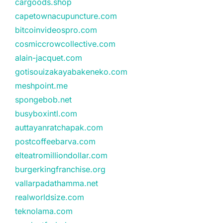
cargoods.shop
capetownacupuncture.com
bitcoinvideospro.com
cosmiccrowcollective.com
alain-jacquet.com
gotisouizakayabakeneko.com
meshpoint.me
spongebob.net
busyboxintl.com
auttayanratchapak.com
postcoffeebarva.com
elteatromilliondollar.com
burgerkingfranchise.org
vallarpadathamma.net
realworldsize.com
teknolama.com