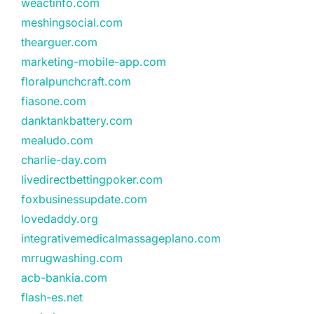
weactinfo.com
meshingsocial.com
thearguer.com
marketing-mobile-app.com
floralpunchcraft.com
fiasone.com
danktankbattery.com
mealudo.com
charlie-day.com
livedirectbettingpoker.com
foxbusinessupdate.com
lovedaddy.org
integrativemedicalmassageplano.com
mrrugwashing.com
acb-bankia.com
flash-es.net