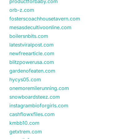
productforbaby.com
orb-z.com
fosterscoachhousetavern.com
mesasdecultivoonline.com
boilersnbits.com
latestviralpost.com
newfreearticle.com
blitzpowerusa.com
gardenofeaten.com
hycys05.com
onemoremilerunning.com
snowboardsteez.com
instagrambioforgirls.com
cashflowxfiles.com
kmbb10.com
getxtrem.com