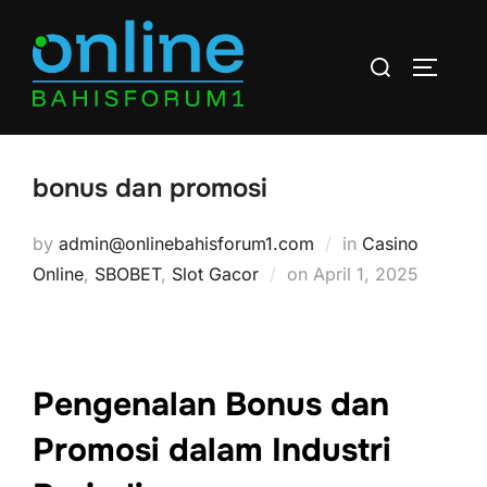
Skip
to
Search
TOGGLE
content
for:
bonus dan promosi
by
admin@onlinebahisforum1.com
in
Casino
Posted
Online
,
SBOBET
,
Slot Gacor
on
April 1, 2025
on
Pengenalan Bonus dan
Promosi dalam Industri