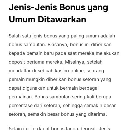
Jenis-Jenis Bonus yang
Umum Ditawarkan
Salah satu jenis bonus yang paling umum adalah
bonus sambutan. Biasanya, bonus ini diberikan
kepada pemain baru pada saat mereka melakukan
deposit pertama mereka. Misalnya, setelah
mendaftar di sebuah kasino online, seorang
pemain mungkin diberikan bonus setoran yang
dapat digunakan untuk bermain berbagai
permainan. Bonus sambutan sering kali berupa
persentase dari setoran, sehingga semakin besar
setoran, semakin besar bonus yang diterima.
Selain itu, terdapat bonus tanpa deposit. Jenis