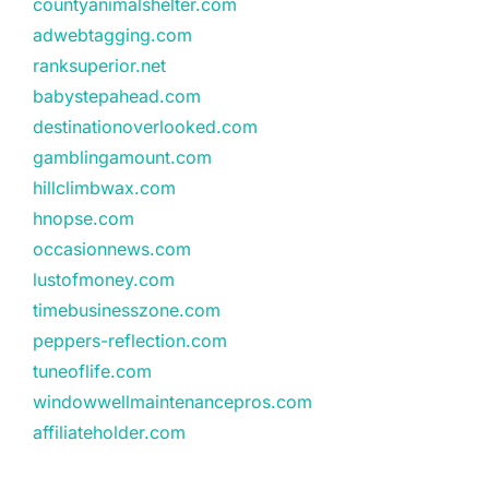
countyanimalshelter.com
adwebtagging.com
ranksuperior.net
babystepahead.com
destinationoverlooked.com
gamblingamount.com
hillclimbwax.com
hnopse.com
occasionnews.com
lustofmoney.com
timebusinesszone.com
peppers-reflection.com
tuneoflife.com
windowwellmaintenancepros.com
affiliateholder.com