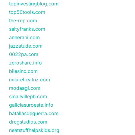
topinvestingblog.com
top50tools.com
the-rep.com
saltyfranks.com
annerani.com
jazzatude.com
0022pa.com
zeroshare.info
bilesinc.com
milaretreatnz.com
modaagi.com
smallvilleph.com
galiciasuroeste.info
batallasdeguerra.com
dregstudios.com
neatstuffhelpskids.org