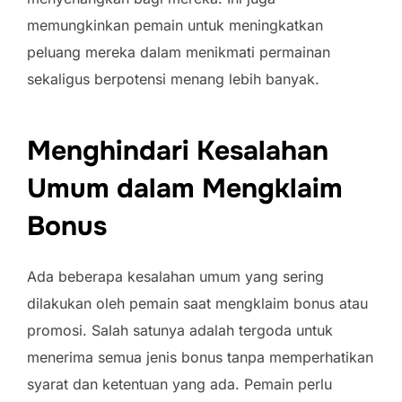
memungkinkan pemain untuk meningkatkan
peluang mereka dalam menikmati permainan
sekaligus berpotensi menang lebih banyak.
Menghindari Kesalahan
Umum dalam Mengklaim
Bonus
Ada beberapa kesalahan umum yang sering
dilakukan oleh pemain saat mengklaim bonus atau
promosi. Salah satunya adalah tergoda untuk
menerima semua jenis bonus tanpa memperhatikan
syarat dan ketentuan yang ada. Pemain perlu