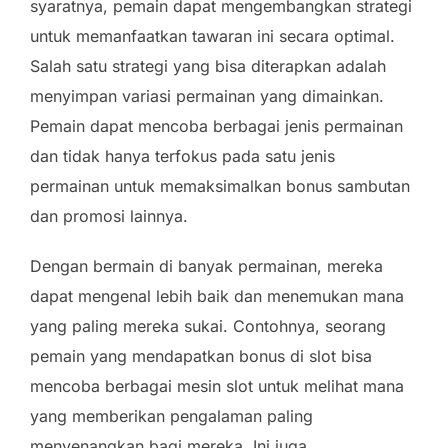
syaratnya, pemain dapat mengembangkan strategi
untuk memanfaatkan tawaran ini secara optimal.
Salah satu strategi yang bisa diterapkan adalah
menyimpan variasi permainan yang dimainkan.
Pemain dapat mencoba berbagai jenis permainan
dan tidak hanya terfokus pada satu jenis
permainan untuk memaksimalkan bonus sambutan
dan promosi lainnya.
Dengan bermain di banyak permainan, mereka
dapat mengenal lebih baik dan menemukan mana
yang paling mereka sukai. Contohnya, seorang
pemain yang mendapatkan bonus di slot bisa
mencoba berbagai mesin slot untuk melihat mana
yang memberikan pengalaman paling
menyenangkan bagi mereka. Ini juga