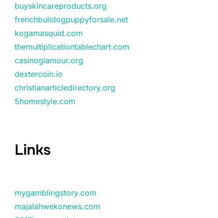
buyskincareproducts.org
frenchbulldogpuppyforsale.net
kogamasquid.com
themultiplicationtablechart.com
casinoglamour.org
dextercoin.io
christianarticledirectory.org
5homestyle.com
Links
mygamblingstory.com
majalahwekonews.com