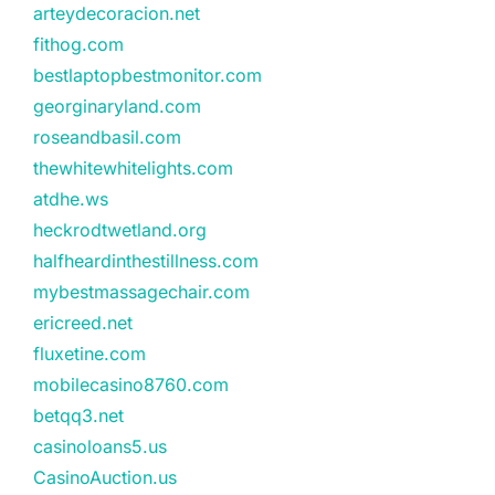
arteydecoracion.net
fithog.com
bestlaptopbestmonitor.com
georginaryland.com
roseandbasil.com
thewhitewhitelights.com
atdhe.ws
heckrodtwetland.org
halfheardinthestillness.com
mybestmassagechair.com
ericreed.net
fluxetine.com
mobilecasino8760.com
betqq3.net
casinoloans5.us
CasinoAuction.us