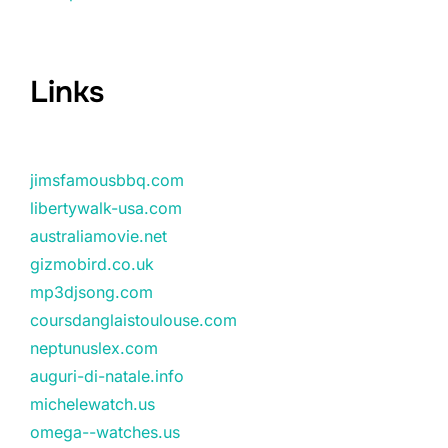
Links
jimsfamousbbq.com
libertywalk-usa.com
australiamovie.net
gizmobird.co.uk
mp3djsong.com
coursdanglaistoulouse.com
neptunuslex.com
auguri-di-natale.info
michelewatch.us
omega--watches.us