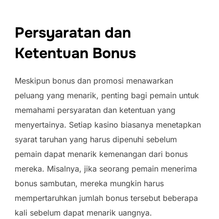
Persyaratan dan
Ketentuan Bonus
Meskipun bonus dan promosi menawarkan
peluang yang menarik, penting bagi pemain untuk
memahami persyaratan dan ketentuan yang
menyertainya. Setiap kasino biasanya menetapkan
syarat taruhan yang harus dipenuhi sebelum
pemain dapat menarik kemenangan dari bonus
mereka. Misalnya, jika seorang pemain menerima
bonus sambutan, mereka mungkin harus
mempertaruhkan jumlah bonus tersebut beberapa
kali sebelum dapat menarik uangnya.