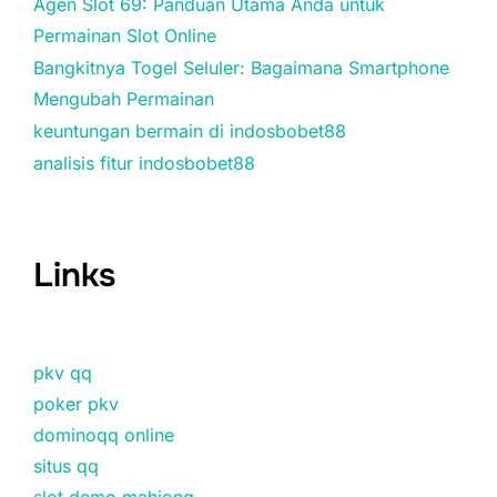
Agen Slot 69: Panduan Utama Anda untuk
Permainan Slot Online
Bangkitnya Togel Seluler: Bagaimana Smartphone
Mengubah Permainan
keuntungan bermain di indosbobet88
analisis fitur indosbobet88
Links
pkv qq
poker pkv
dominoqq online
situs qq