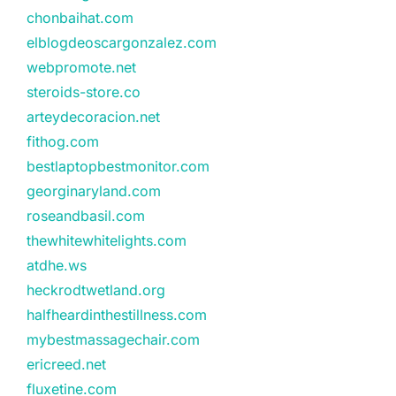
chonbaihat.com
elblogdeoscargonzalez.com
webpromote.net
steroids-store.co
arteydecoracion.net
fithog.com
bestlaptopbestmonitor.com
georginaryland.com
roseandbasil.com
thewhitewhitelights.com
atdhe.ws
heckrodtwetland.org
halfheardinthestillness.com
mybestmassagechair.com
ericreed.net
fluxetine.com