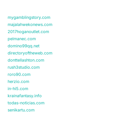
mygamblingstory.com
majalahwekonews.com
2017hoganoutlet.com
pelmanec.com
domino99qq.net
directoryoftheweb.com
donttellashton.com
rush3studio.com
roro90.com
herzio.com
in-hi5.com
krainafantasy.info
todas-noticias.com
senikartu.com