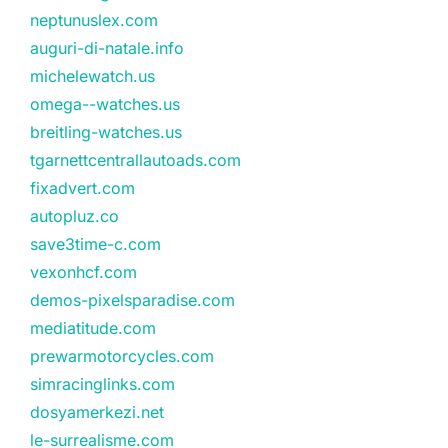
neptunuslex.com
auguri-di-natale.info
michelewatch.us
omega--watches.us
breitling-watches.us
tgarnettcentrallautoads.com
fixadvert.com
autopluz.co
save3time-c.com
vexonhcf.com
demos-pixelsparadise.com
mediatitude.com
prewarmotorcycles.com
simracinglinks.com
dosyamerkezi.net
le-surrealisme.com