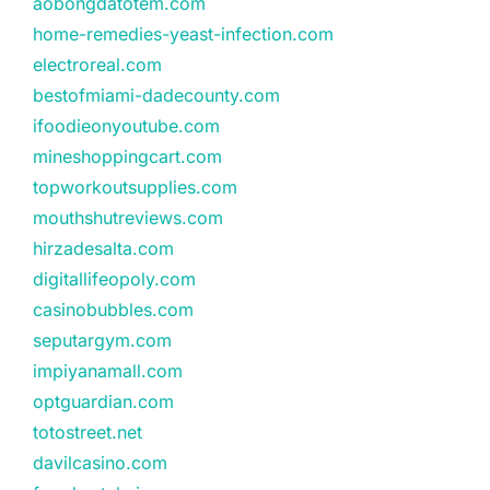
aobongdatotem.com
home-remedies-yeast-infection.com
electroreal.com
bestofmiami-dadecounty.com
ifoodieonyoutube.com
mineshoppingcart.com
topworkoutsupplies.com
mouthshutreviews.com
hirzadesalta.com
digitallifeopoly.com
casinobubbles.com
seputargym.com
impiyanamall.com
optguardian.com
totostreet.net
davilcasino.com