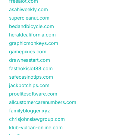
freealot.com
asahiweekly.com
supercleanut.com
bedandbicycle.com
heraldcalifornia.com
graphicmonkeys.com
gamepixies.com
drawneastart.com
fasthokislot88.com
safecasinotips.com
jackpotchips.com
proelitesoftware.com
allcustomercarenumbers.com
familyblogger.xyz
chrisjohnslawgroup.com
klub-vulcan-online.com