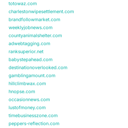
totowaz.com
charlestonwipesettlement.com
brandfollowmarket.com
weeklyjobnews.com
countyanimalshelter.com
adwebtagging.com
ranksuperior.net
babystepahead.com
destinationoverlooked.com
gamblingamount.com
hillclimbwax.com
hnopse.com
occasionnews.com
lustofmoney.com
timebusinesszone.com
peppers-reflection.com