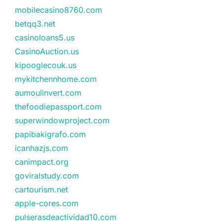
mobilecasino8760.com
betqq3.net
casinoloans5.us
CasinoAuction.us
kipooglecouk.us
mykitchennhome.com
aumoulinvert.com
thefoodiepassport.com
superwindowproject.com
papibakigrafo.com
icanhazjs.com
canimpact.org
goviralstudy.com
cartourism.net
apple-cores.com
pulserasdeactividad10.com