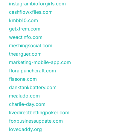
instagrambioforgirls.com
cashflowxfiles.com
kmbb10.com
getxtrem.com
weactinfo.com
meshingsocial.com
thearguer.com
marketing-mobile-app.com
floralpunchcraft.com
fiasone.com
danktankbattery.com
mealudo.com
charlie-day.com
livedirectbettingpoker.com
foxbusinessupdate.com
lovedaddy.org