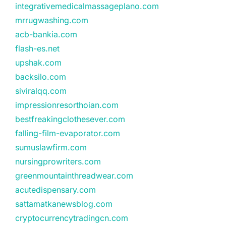
integrativemedicalmassageplano.com
mrrugwashing.com
acb-bankia.com
flash-es.net
upshak.com
backsilo.com
siviralqq.com
impressionresorthoian.com
bestfreakingclothesever.com
falling-film-evaporator.com
sumuslawfirm.com
nursingprowriters.com
greenmountainthreadwear.com
acutedispensary.com
sattamatkanewsblog.com
cryptocurrencytradingcn.com