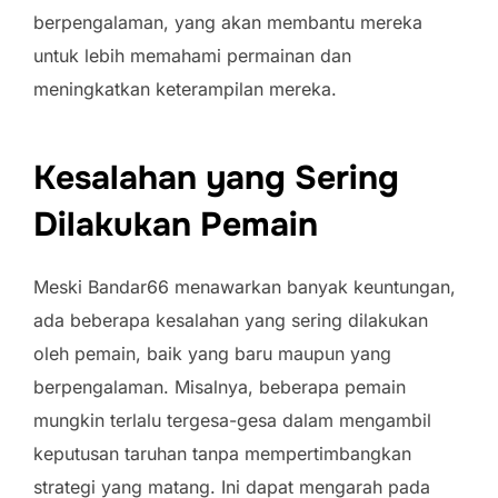
berpengalaman, yang akan membantu mereka
untuk lebih memahami permainan dan
meningkatkan keterampilan mereka.
Kesalahan yang Sering
Dilakukan Pemain
Meski Bandar66 menawarkan banyak keuntungan,
ada beberapa kesalahan yang sering dilakukan
oleh pemain, baik yang baru maupun yang
berpengalaman. Misalnya, beberapa pemain
mungkin terlalu tergesa-gesa dalam mengambil
keputusan taruhan tanpa mempertimbangkan
strategi yang matang. Ini dapat mengarah pada