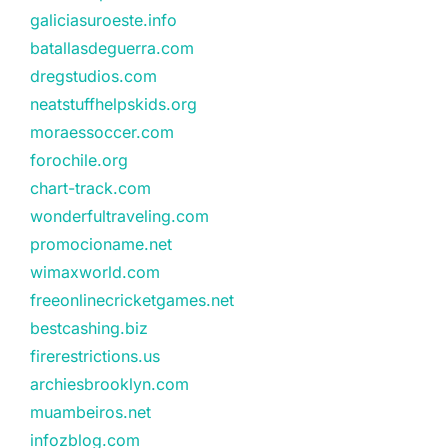
galiciasuroeste.info
batallasdeguerra.com
dregstudios.com
neatstuffhelpskids.org
moraessoccer.com
forochile.org
chart-track.com
wonderfultraveling.com
promocioname.net
wimaxworld.com
freeonlinecricketgames.net
bestcashing.biz
firerestrictions.us
archiesbrooklyn.com
muambeiros.net
infozblog.com