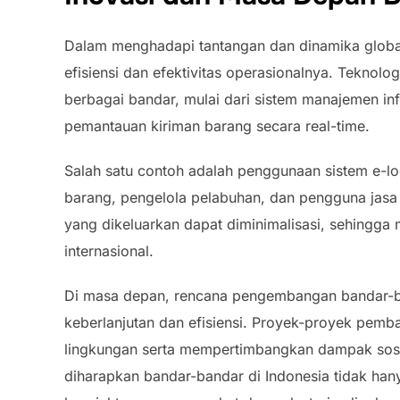
Dalam menghadapi tantangan dan dinamika global,
efisiensi dan efektivitas operasionalnya. Teknolo
berbagai bandar, mulai dari sistem manajemen i
pemantauan kiriman barang secara real-time.
Salah satu contoh adalah penggunaan sistem e-lo
barang, pengelola pelabuhan, dan pengguna jasa 
yang dikeluarkan dapat diminimalisasi, sehingga
internasional.
Di masa depan, rencana pengembangan bandar-ban
keberlanjutan dan efisiensi. Proyek-proyek pem
lingkungan serta mempertimbangkan dampak sosi
diharapkan bandar-bandar di Indonesia tidak hany