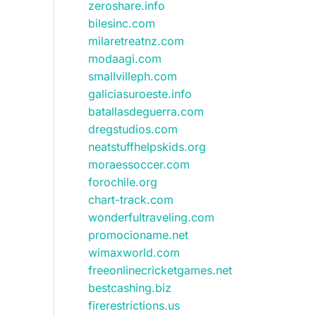
zeroshare.info
bilesinc.com
milaretreatnz.com
modaagi.com
smallvilleph.com
galiciasuroeste.info
batallasdeguerra.com
dregstudios.com
neatstuffhelpskids.org
moraessoccer.com
forochile.org
chart-track.com
wonderfultraveling.com
promocioname.net
wimaxworld.com
freeonlinecricketgames.net
bestcashing.biz
firerestrictions.us