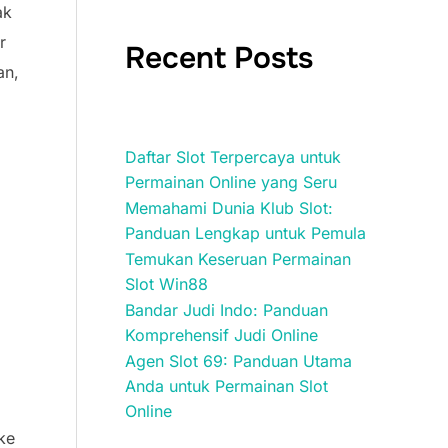
ak
r
Recent Posts
an,
Daftar Slot Terpercaya untuk
Permainan Online yang Seru
Memahami Dunia Klub Slot:
Panduan Lengkap untuk Pemula
Temukan Keseruan Permainan
Slot Win88
Bandar Judi Indo: Panduan
Komprehensif Judi Online
Agen Slot 69: Panduan Utama
Anda untuk Permainan Slot
Online
ke