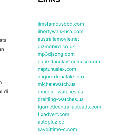
jimsfamousbbq.com
libertywalk-usa.com
australiamovie.net
ata
gizmobird.co.uk
an
mp3djsong.com
coursdanglaistoulouse.com
neptunuslex.com
auguri-di-natale.info
n
michelewatch.us
l di
omega--watches.us
breitling-watches.us
tgarnettcentrallautoads.com
fixadvert.com
autopluz.co
save3time-c.com