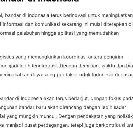
 bandar di Indonesia terus berinovasi untuk meningkatkan
gi informasi dan komunikasi sekarang ini mulai diterapkan di
nformasi pelabuhan hingga aplikasi yang memudahkan
gistics yang memungkinkan koordinasi antara pengirim
menjadi lebih terintegrasi. Dengan demikian, waktu dan bi
 meningkatkan daya saing produk-produk Indonesia di pasar
dar di Indonesia akan terus berlanjut, dengan fokus pad
bangunan bandar baru akan dirancang dengan lebih sadar
al yang mungkin muncul. Dengan pendekatan yang holistik
a menjadi pusat perdagangan, tetapi juga berkontribusi un