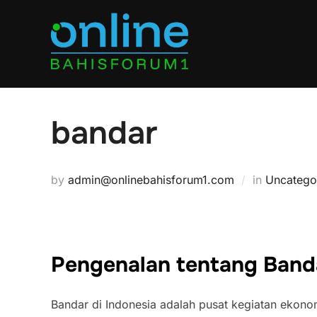
Skip
to
content
bandar
by
admin@onlinebahisforum1.com
in
Uncatego
Pengenalan tentang Banda
Bandar di Indonesia adalah pusat kegiatan eko