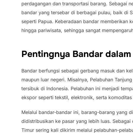
perdagangan dan transportasi barang. Sebagai ne
bandar yang tersebar di berbagai pulau, baik di 
seperti Papua. Keberadaan bandar memberikan kem
hingga pariwisata, sehingga sangat mempengaru
Pentingnya Bandar dalam
Bandar berfungsi sebagai gerbang masuk dan kelu
maupun luar negeri. Misalnya, Pelabuhan Tanjung 
tersibuk di Indonesia. Pelabuhan ini menjadi te
ekspor seperti tekstil, elektronik, serta komoditas
Melalui bandar-bandar ini, barang-barang yang d
didistribusikan ke pasar yang lebih luas. Sebaga
Timur sering kali dikirim melalui pelabuhan-pelab