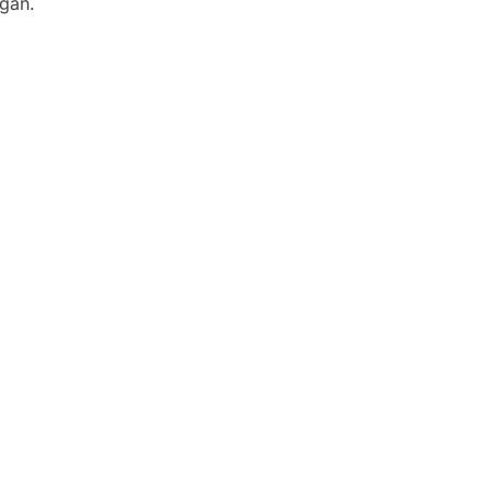
ngan.