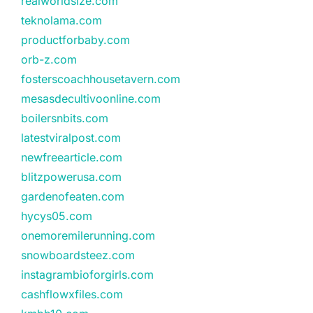
realworldsize.com
teknolama.com
productforbaby.com
orb-z.com
fosterscoachhousetavern.com
mesasdecultivoonline.com
boilersnbits.com
latestviralpost.com
newfreearticle.com
blitzpowerusa.com
gardenofeaten.com
hycys05.com
onemoremilerunning.com
snowboardsteez.com
instagrambioforgirls.com
cashflowxfiles.com