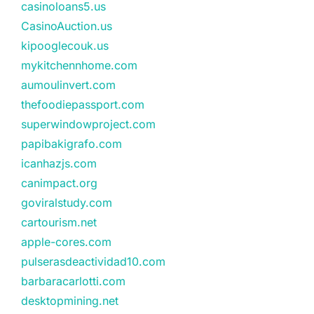
casinoloans5.us
CasinoAuction.us
kipooglecouk.us
mykitchennhome.com
aumoulinvert.com
thefoodiepassport.com
superwindowproject.com
papibakigrafo.com
icanhazjs.com
canimpact.org
goviralstudy.com
cartourism.net
apple-cores.com
pulserasdeactividad10.com
barbaracarlotti.com
desktopmining.net