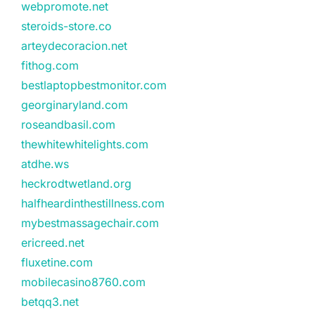
webpromote.net
steroids-store.co
arteydecoracion.net
fithog.com
bestlaptopbestmonitor.com
georginaryland.com
roseandbasil.com
thewhitewhitelights.com
atdhe.ws
heckrodtwetland.org
halfheardinthestillness.com
mybestmassagechair.com
ericreed.net
fluxetine.com
mobilecasino8760.com
betqq3.net