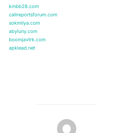
kmbb28.com
callreportsforum.com
sokmilya.com
abyluny.com
boomjavtrk.com
apklead.net
POST AUTHOR